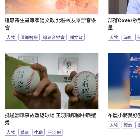
追思寄生蟲專家鍾文政 北醫校友舉辦音樂
部落Cover
會
量
人物
偏鄉醫療
追思音樂會
鍾文政
人物
深度
挺過翻車事故重返球場 王羽飛叩關中職選
布農小將吳妤
秀
人物
體育
人物
體育
中職
王羽飛