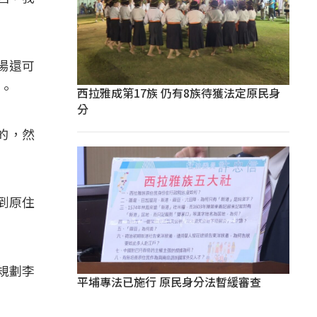
場還可
生。
西拉雅成第17族 仍有8族待獲法定原民身
分
的，然
到原住
規劃李
平埔專法已施行 原民身分法暫緩審查