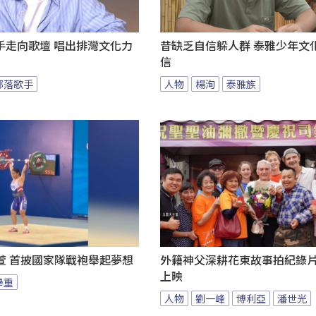
歌手走向歌壇 唱出排灣文化力
昔缺乏自信躲人群 泰雅少年文
信
部落歌手
人物
楊洵
泰雅族
萱 首披國家隊戰袍舉起夢想
外籍神父深耕花東故事拍紀錄片 
上映
舉重
人物
劉一峰
博利亞
潘世光