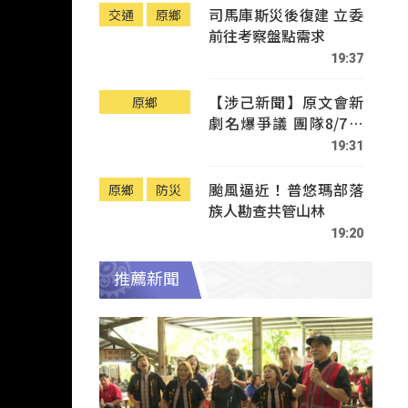
司馬庫斯災後復建 立委
交通
原鄉
前往考察盤點需求
19:37
【涉己新聞】原文會新
原鄉
劇名爆爭議 團隊8/7赴
Tafalong致歉
19:31
颱風逼近！普悠瑪部落
原鄉
防災
族人勘查共管山林
19:20
推薦新聞