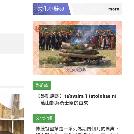
文化小辭典
魯凱族
【魯凱族語】ta‘avalra ‘i tatolohae ni
｜萬山部落勇士祭的由來
文化介紹
傳統祖靈祭是一系列為期四個月的祭典，