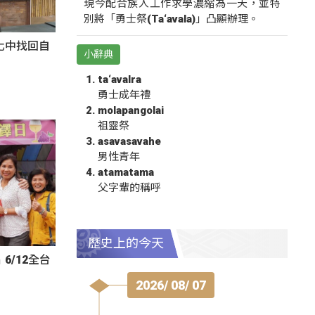
現今配合族人工作求學濃縮為一天，並特
別將「勇士祭(Ta‘avala)」凸顯辦理。
化中找回自
小辭典
ta‘avalra
勇士成年禮
molapangolai
祖靈祭
asavasavahe
男性青年
atamatama
父字輩的稱呼
歷史上的今天
6/12全台
2026/ 08/ 07