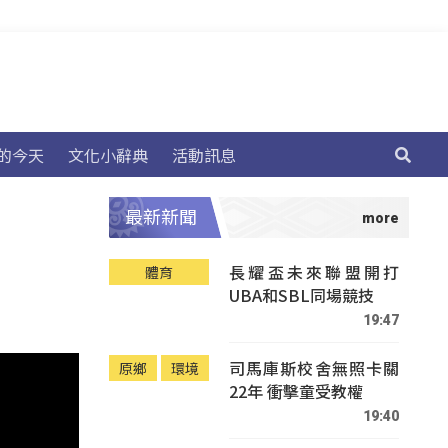
的今天
文化小辭典
活動訊息
最新新聞
長耀盃未來聯盟開打
體育
UBA和SBL同場競技
19:47
司馬庫斯校舍無照卡關
原鄉
環境
22年 衝擊童受教權
19:40