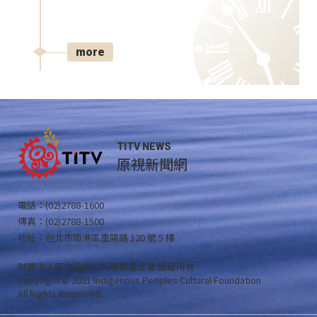
more
TITV NEWS
原視新聞網
電話：(02)2788-1600
傳真：(02)2788-1500
地址：台北市南港區重陽路 120 號 5 樓
財團法人原住民族文化事業基金會 版權所有
Copyright © 2021 Indigenous Peoples Cultural Foundation
All Rights Reserved .