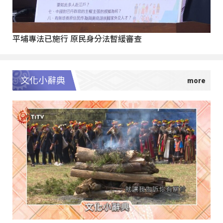
平埔專法已施行 原民身分法暫緩審查
文化小辭典