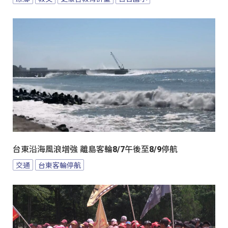
台東沿海風浪增強 離島客輪8/7午後至8/9停航
交通
台東客輪停航