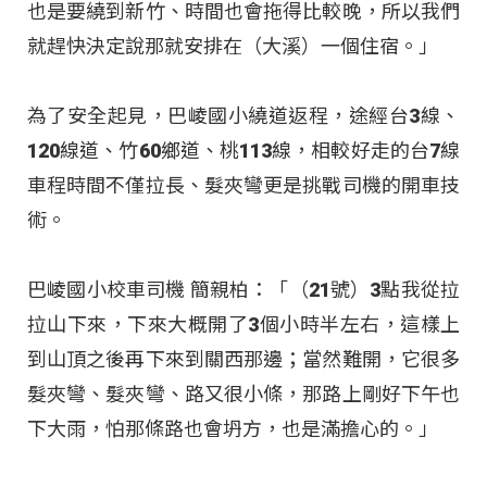
也是要繞到新竹、時間也會拖得比較晚，所以我們
就趕快決定說那就安排在（大溪）一個住宿。」
為了安全起見，巴崚國小繞道返程，途經台3線、
120線道、竹60鄉道、桃113線，相較好走的台7線
車程時間不僅拉長、髮夾彎更是挑戰司機的開車技
術。
巴崚國小校車司機 簡親柏：「（21號）3點我從拉
拉山下來，下來大概開了3個小時半左右，這樣上
到山頂之後再下來到關西那邊；當然難開，它很多
髮夾彎、髮夾彎、路又很小條，那路上剛好下午也
下大雨，怕那條路也會坍方，也是滿擔心的。」