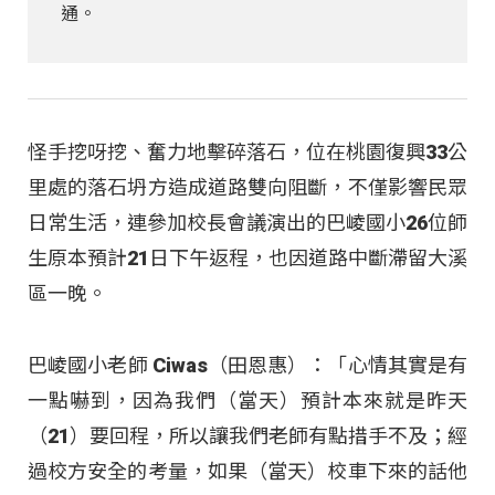
通。
怪手挖呀挖、奮力地擊碎落石，位在桃園復興33公
里處的落石坍方造成道路雙向阻斷，不僅影響民眾
日常生活，連參加校長會議演出的巴崚國小26位師
生原本預計21日下午返程，也因道路中斷滯留大溪
區一晚。
巴崚國小老師 Ciwas（田恩惠）：「心情其實是有
一點嚇到，因為我們（當天）預計本來就是昨天
（21）要回程，所以讓我們老師有點措手不及；經
過校方安全的考量，如果（當天）校車下來的話他