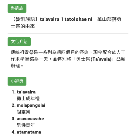
魯凱族
【魯凱族語】ta‘avalra ‘i tatolohae ni｜萬山部落勇
士祭的由來
文化介紹
傳統祖靈祭是一系列為期四個月的祭典，現今配合族人工
作求學濃縮為一天，並特別將「勇士祭(Ta‘avala)」凸顯
辦理。
小辭典
ta‘avalra
勇士成年禮
molapangolai
祖靈祭
asavasavahe
男性青年
atamatama