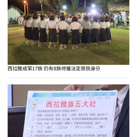
西拉雅成第17族 仍有8族待獲法定原民身分