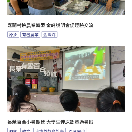
嘉蘭村拚農業轉型 金峰說明會促經驗交流
原鄉
有機農業
金峰鄉
長榮百合小暑期營 大學生伴原鄉童過暑假
原鄉
教文
史懷哲教育計畫
百合國小