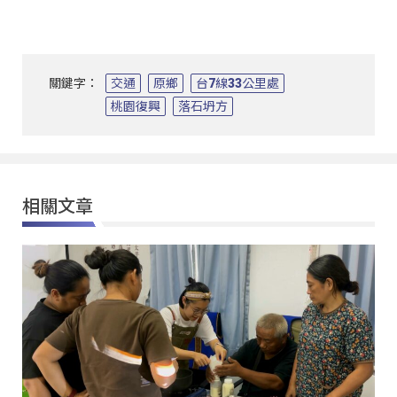
關鍵字：
交通
原鄉
台7線33公里處
桃園復興
落石坍方
相關文章