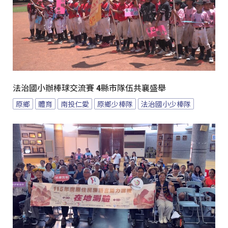
法治國小辦棒球交流賽 4縣市隊伍共襄盛舉
原鄉
體育
南投仁愛
原鄉少棒隊
法治國小少棒隊