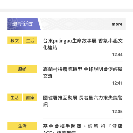
最新新聞
台東pulingau生命故事展 香氛串起文
教文
生活
化連結
12:44
嘉蘭村拚農業轉型 金峰說明會促經驗
原鄉
交流
12:41
國健署推互動展 長者量六力揪失能警
生活
醫療
訊
12:35
基金會攜手超商、診所 推「健康
生活
ACE」遠離疾病