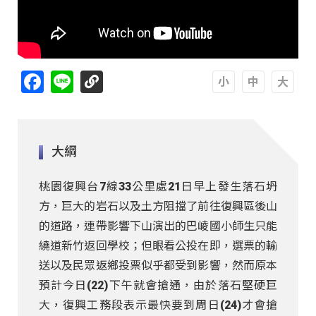
Facebook
Line
A
A
A
大綱
桃園復興台7線33公里處21日早上發生落石坍
方，巨大的岩石以及土方阻擋了前往復興區後山
的道路，連帶影響下山演出的巴崚國小師生只能
繞道新竹返回學校；但眼看公投在即，選票的輸
送以及民眾返鄉投票似乎都受到影響，然而原本
預計今日(22)下午就會搶通，由於落石堅硬巨
大，復興工務段表示最快要到周日(24)才會搶