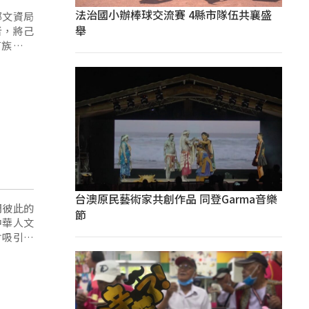
法治國小辦棒球交流賽 4縣市隊伍共襄盛
部文資局
舉
者，將己
有族人發
統技藝，
台澳原民藝術家共創作品 同登Garma音樂
們彼此的
節
中華人文
會吸引家