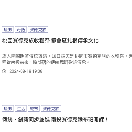
原鄉
母語
賽德克族
桃園賽德克族收穫祭 都會區扎根傳承文化
族人圍圈跳著傳統舞蹈，18日這天是桃園市賽德克族的收穫祭，
程從南投前來，將部落的傳統舞蹈歌謠傳承。
2024-08-18 19:08
原鄉
生活
織布
賽德克族
傳統、創新同步並進 南投賽德克織布班開課！