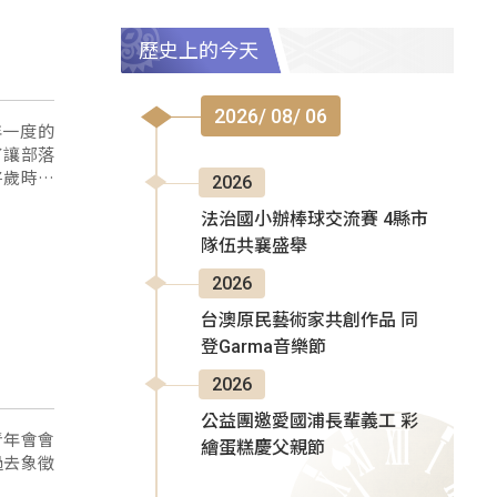
歷史上的今天
2026/ 08/ 06
年一度的
了讓部落
將歲時祭
2026
法治國小辦棒球交流賽 4縣市
隊伍共襄盛舉
2026
台澳原民藝術家共創作品 同
登Garma音樂節
2026
公益團邀愛國浦長輩義工 彩
青年會會
繪蛋糕慶父親節
過去象徵