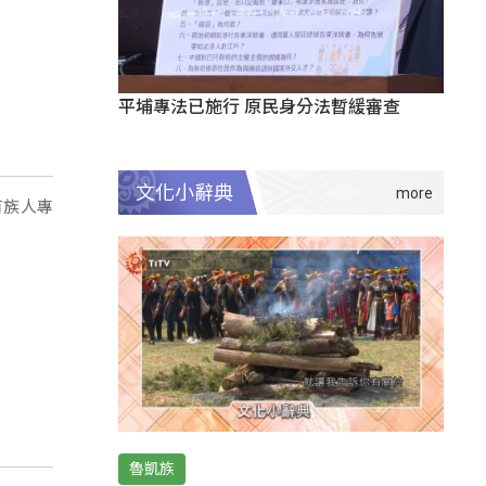
平埔專法已施行 原民身分法暫緩審查
文化小辭典
有族人專
魯凱族