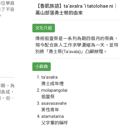
每位學員
【魯凱族語】ta‘avalra ‘i tatolohae ni｜
除了不容
萬山部落勇士祭的由來
。
文化介紹
傳統祖靈祭是一系列為期四個月的祭典，
現今配合族人工作求學濃縮為一天，並特
別將「勇士祭(Ta‘avala)」凸顯辦理。
小辭典
ta‘avalra
勇士成年禮
時期，為
molapangolai
利長成，
祖靈祭
同，但目
asavasavahe
男性青年
atamatama
父字輩的稱呼