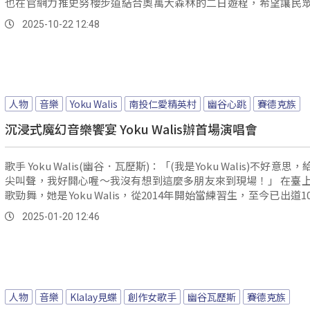
也在官網力推史努櫻步道結合奧萬大森林的二日遊程，希望讓民
林療癒同時，也能深入了解賽德克族文化。
2025-10-22 12:48
人物
音樂
Yoku Walis
南投仁愛精英村
幽谷心跳
賽德克族
沉浸式魔幻音樂饗宴 Yoku Walis辦首場演唱會
歌手 Yoku Walis(幽谷．瓦歷斯)：「(我是Yoku Walis)不好意思
尖叫聲，我好開心喔～我沒有想到這麼多朋友來到現場！」 在臺上展現熱
歌勁舞，她是Yoku Walis，從2014年開始當練習生，至今已出道1
了回饋長期以來支持自己的粉絲，18日在台北黑盒子舉辦首場演
2025-01-20 12:46
谷心跳》，運用沉浸式體驗，與粉絲近距離接觸。
人物
音樂
Klalay見蝶
創作女歌手
幽谷瓦歷斯
賽德克族