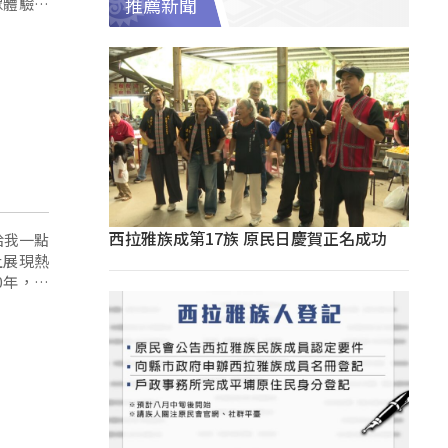
眾體驗森
推薦新聞
西拉雅族成第17族 原民日慶賀正名成功
，給我一點
0年，為
唱會《幽