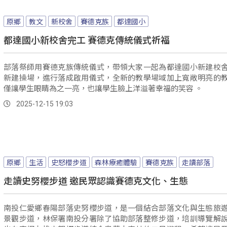
原鄉
教文
新校舍
賽德克族
都達國小
都達國小新校舍完工 賽德克傳統儀式祈福
部落祭師用賽德克族傳統儀式，帶領大家一起為都達國小新建校
新建操場，進行落成啟用儀式，全新的教學場域加上寬敞明亮的
僅讓學生眼睛為之一亮，也讓學生臉上洋溢著幸福的笑容 。
2025-12-15 19:03
原鄉
生活
史怒櫻步道
森林療癒體驗
賽德克族
走讀部落
走讀史努櫻步道 邀民眾認識賽德克文化、生態
南投仁愛鄉春陽部落史努櫻步道，是一個結合部落文化與生態旅
景觀步道，林保署南投分署除了協助部落整修步道，培訓導覽解