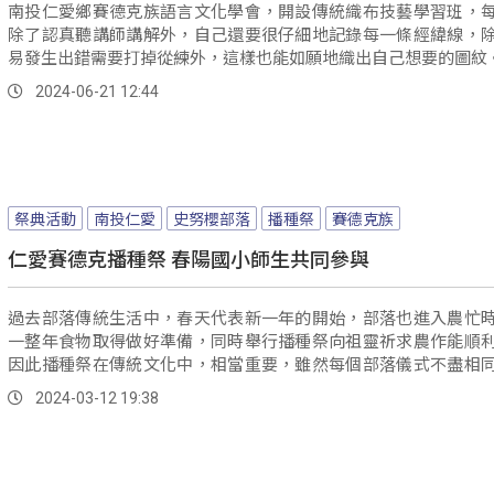
南投仁愛鄉賽德克族語言文化學會，開設傳統織布技藝學習班，
除了認真聽講師講解外，自己還要很仔細地記錄每一條經緯線，
易發生出錯需要打掉從練外，這樣也能如願地織出自己想要的圖紋
2024-06-21 12:44
祭典活動
南投仁愛
史努櫻部落
播種祭
賽德克族
仁愛賽德克播種祭 春陽國小師生共同參與
過去部落傳統生活中，春天代表新一年的開始，部落也進入農忙
一整年食物取得做好準備，同時舉行播種祭向祖靈祈求農作能順
因此播種祭在傳統文化中，相當重要，雖然每個部落儀式不盡相
的都是一樣。
2024-03-12 19:38