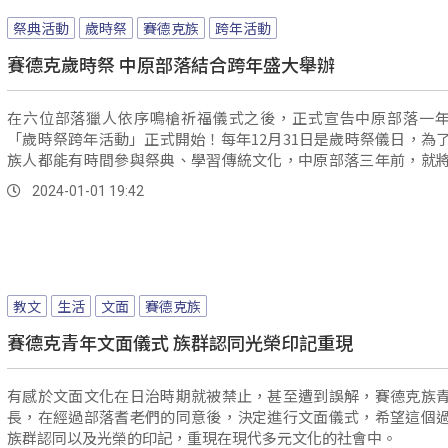
祭典活動
歲時祭
賽德克族
跨年活動
賽德克歲時祭 中原部落結合跨年盛大舉辦
在六位部落獵人依序鳴槍祈福儀式之後，正式宣告中原部落一
「歲時祭跨年活動」正式開始！每年12月31日是歲時祭儀日，為
族人都能有時間參與祭典、學習傳統文化，中原部落三年前，就
結合時下流行的跨年活動一起舉辦。
2024-01-01 19:42
教文
生活
文面
賽德克族
賽德克青年文面儀式 族群認同光榮印記重現
有感於文面文化在日治時期就被禁止，甚至遭到誤解，賽德克族
長，在經過部落耆老們的同意後，決定進行文面儀式，希望這個
族群認同以及光榮的印記，重現在現代多元文化的社會中。