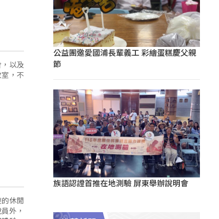
公益團邀愛國浦長輩義工 彩繪蛋糕慶父親
節
舍，以及
教室，不
族語認證首推在地測驗 屏東舉辦說明會
遊的休閒
說員外，