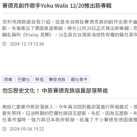
賽德克創作歌手Yoku Walis 12/20推出新專輯
流利地用族語自我介紹，這是來自南投賽德克族的創作女歌手
斯，先後推出了兩首族語單曲，將在12月20日正式推出新專輯；
輯名稱叫《Klalay 見蝶》，以生長在台灣高海拔特有種的霧社翠
靈感來源，與幽谷的生長環境背景緊密相連，這隻蝴蝶在面對大
2024-12-19 12:36
遷，卻依然堅韌生存，代表著生命的無限可能及永續不息。
原鄉
巴蘭社
祭祖
賽德克族
霧社事件
勿忘歷史文化！ 中原賽德克族返舊部落祭祖
南投仁愛鄉中原部落族人，今年再次回到舊部落進行祭祖儀式，
要先祭拜，日治時期的巴蘭社頭目瓦歷斯‧布尼，因為瓦歷斯‧
社事件當時，強力與日本政府斡旋，庇護了不少賽德克德固達
人，同時避免巴蘭社族人，被捲入霧社事件後的清算，是族人心
2024-09-06 19:22
雄。