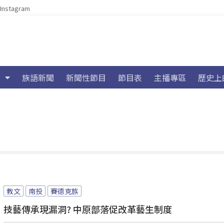
Instagram
族語新聞
新聞性節目
節目表
主播專區
歷史上
教文
南投
賽德克族
技藝傳承現漏洞? 中原部落促改革藝生制度