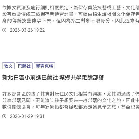
依據文資法及施行細則相關規定，為保存傳統技藝或工藝，文化
設有重要傳統工藝保存者傳習計畫，可藉由招生讓相關文化保存
身的傳統技藝傳承下去，但因為招生對象不限身分，因此近來
覺，如果非原住民藝生將來成為藝師後，他若使用所學的原民傳
2026-03-26 19:22
來開班授課或從事營利，恐有違反原創條例的風險...。
教文
巴蘭社
賽德克族
新北白雲小前進巴蘭社 城鄉共學走讀部落
許多都會區的孩子其實對原住民文化相當有興趣，尤其透過孩子
分享部落見聞，更能渲染孩子想要來一趟部落的文化之旅，因此
數位關懷協會，每年寒暑假都會辦理部落走讀見學之旅，甚至也
長結伴同行。
2026-01-29 19:31