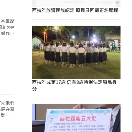
西拉雅族獲民族認定 原民日回顧正名歷程
幽谷瓦歷
而這次專
灰蝶作為
自然的變
西拉雅成第17族 仍有8族待獲法定原民身
分
首先他們
布尼在霧
雅群的族
目中的英