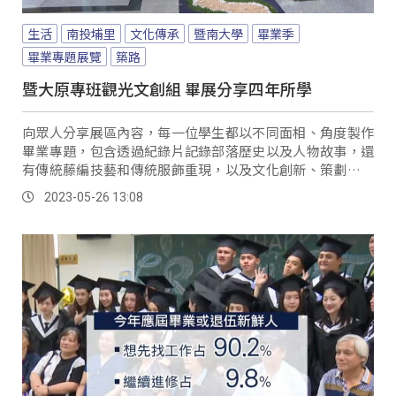
生活
南投埔里
文化傳承
暨南大學
畢業季
畢業專題展覽
築路
暨大原專班觀光文創組 畢展分享四年所學
向眾人分享展區內容，每一位學生都以不同面相、角度製作
畢業專題，包含透過紀錄片記錄部落歷史以及人物故事，還
有傳統藤編技藝和傳統服飾重現，以及文化創新、策劃甚至
是興建傳統原住民建築等，而過程中也得到許多長輩和部落
2023-05-26 13:08
的鼓勵與認同，更激發出學生們對於追求族群文化的熱忱。