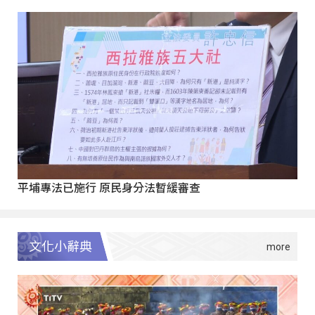
平埔專法已施行 原民身分法暫緩審查
文化小辭典