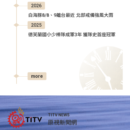
2026
白海豚8/8、9離台最近 北部戒備強風大雨
2025
德芙蘭國小少棒隊成軍3年 獲隊史首座冠軍
more
TITV NEWS
原視新聞網