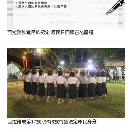
西拉雅族獲民族認定 原民日回顧正名歷程
西拉雅成第17族 仍有8族待獲法定原民身分