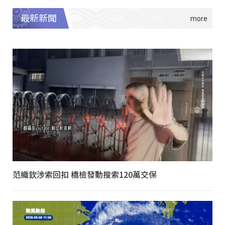
最新新聞
范織欽涉索回扣 橋檢發動搜索120萬交保