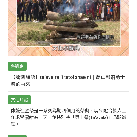
魯凱族
【魯凱族語】ta‘avalra ‘i tatolohae ni｜萬山部落勇士
祭的由來
文化介紹
傳統祖靈祭是一系列為期四個月的祭典，現今配合族人工
作求學濃縮為一天，並特別將「勇士祭(Ta‘avala)」凸顯辦
理。