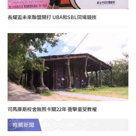
長耀盃未來聯盟開打 UBA和SBL同場競技
司馬庫斯校舍無照卡關22年 衝擊童受教權
推薦新聞