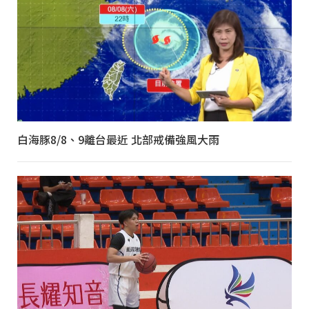
白海豚8/8、9離台最近 北部戒備強風大雨