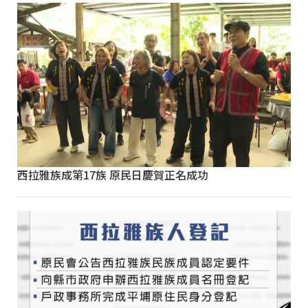
西拉雅族成第17族 原民日慶賀正名成功