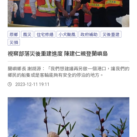
原鄉
風災
住宅修繕
小犬颱風
政府補助
災後重建
災損
視察部落災後重建進度 陳建仁親登蘭嶼島
蘭嶼鄉長 謝胡源：「我們想建議再另做一個港口，讓我們的
鄉民的船隻或是客輪能夠有安全的停泊的地方。
2023-12-11 19:11