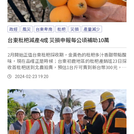
政經
風災
台東卑南
枇杷
災損
產量減少
台東枇杷減產4成 災損申報每公頃補助10萬
2月開始正值台東枇杷採收期，金黃色的枇杷多汁香甜帶點酸
味，現在品嚐正是時候；台東初鹿地區的枇杷產銷班23日採
收首枇杷送到北農拍賣，預估1台斤可賣到新台幣300元，比
往年的價錢還好。
2024-02-23 19:20