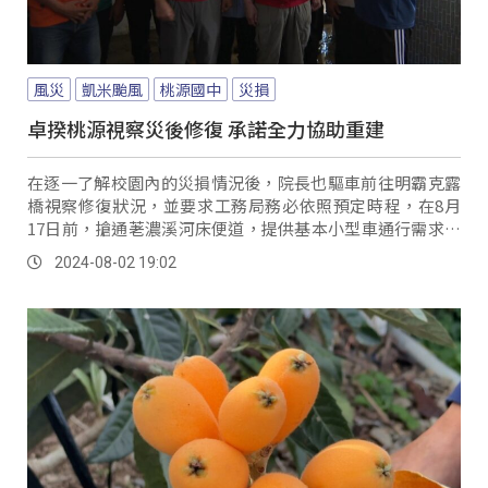
風災
凱米颱風
桃源國中
災損
卓揆桃源視察災後修復 承諾全力協助重建
在逐一了解校園內的災損情況後，院長也驅車前往明霸克露
橋視察修復狀況，並要求工務局務必依照預定時程，在8月
17日前，搶通荖濃溪河床便道，提供基本小型車通行需求，
10月15日前修復現有受損玉穗溪口鋼便橋，表示應該要給居
2024-08-02 19:02
民「一條安全的路回家」，指示市府要彙整各方對於橋梁中
長期的意見，而中央也會攜手地方推動災後的一切工程。