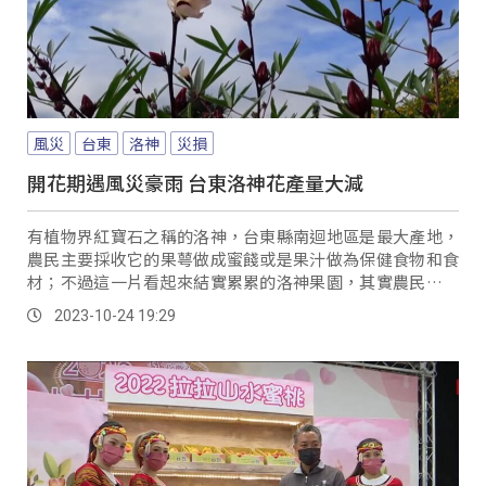
風災
台東
洛神
災損
開花期遇風災豪雨 台東洛神花產量大減
有植物界紅寶石之稱的洛神，台東縣南迴地區是最大產地，
農民主要採收它的果萼做成蜜餞或是果汁做為保健食物和食
材；不過這一片看起來結實累累的洛神果園，其實農民已經
鏟除2到3成長不大的洛神，因為9月和10月受到海葵和小犬
2023-10-24 19:29
颱風侵襲受損嚴重。