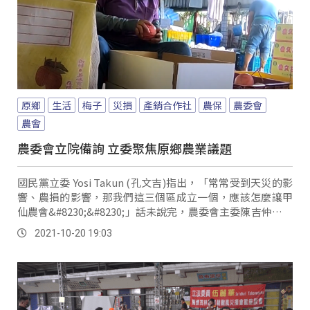
原鄉
生活
梅子
災損
產銷合作社
農保
農委會
農會
農委會立院備詢 立委聚焦原鄉農業議題
國民黨立委 Yosi Takun (孔文吉)指出，「常常受到天災的影
響、農損的影響，那我們這三個區成立一個，應該怎麼讓甲
仙農會&#8230;&#8230;」話未說完，農委會主委陳吉仲接著
說：「該怎麼來擴大更多服務」。
2021-10-20 19:03