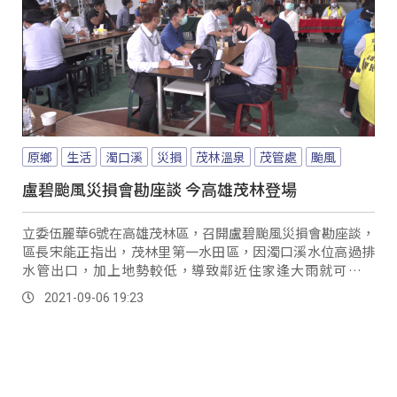
原鄉
生活
濁口溪
災損
茂林溫泉
茂管處
颱風
盧碧颱風災損會勘座談 今高雄茂林登場
立委伍麗華6號在高雄茂林區，召開盧碧颱風災損會勘座談，
區長宋能正指出，茂林里第一水田區，因濁口溪水位高過排
水管出口，加上地勢較低，導致鄰近住家逢大雨就可能淹
水，加上這一帶未來會連結到，即將營運的茂林溫泉區，若
2021-09-06 19:23
不改善不僅區民生活受影響，觀光同樣大受打擊。