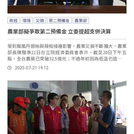
政經
環境
災損
第二預備金
農業部
農業部擬爭取第二預備金 立委提超支併決算
受到颱風丹娜絲與薇帕接連影響，農業災損不斷擴大，農業
部長陳駿季21日在立院經濟委員會表示，截至20日下午五
點，全台農損已突破32.5億元；不過年初因為低溫也造成農
業損失，當時撥補經費被刪減，導致現在經費不足，農業部
2025-07-21 19:12
會向行政院爭取第二預備金因應，而國民黨立委鄭天財則建
議超支併決算作法，引發討論。