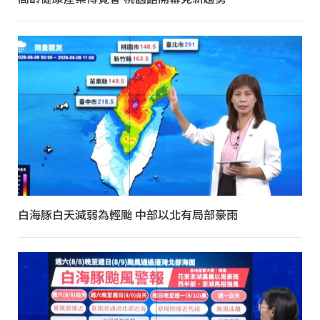
白海豚白天減弱為輕颱 中部以北有局部豪雨