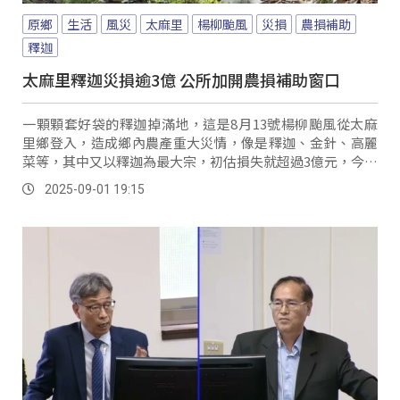
原鄉
生活
風災
太麻里
楊柳颱風
災損
農損補助
釋迦
太麻里釋迦災損逾3億 公所加開農損補助窗口
一顆顆套好袋的釋迦掉滿地，這是8月13號楊柳颱風從太麻
里鄉登入，造成鄉內農產重大災情，像是釋迦、金針、高麗
菜等，其中又以釋迦為最大宗，初估損失就超過3億元，今年
作物的收成幾乎打水漂，在地自產自銷的農民，希望消費者
2025-09-01 19:15
捧場。