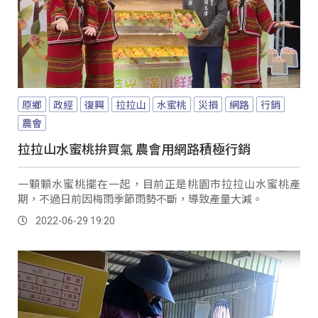
原鄉
政經
復興
拉拉山
水蜜桃
災損
網路
行銷
農會
拉拉山水蜜桃拚買氣 農會用網路積極行銷
一顆顆水蜜桃擺在一起，目前正是桃園市拉拉山水蜜桃產
期，不過日前因梅雨季節雨勢不斷，導致產量大減。
2022-06-29 19:20