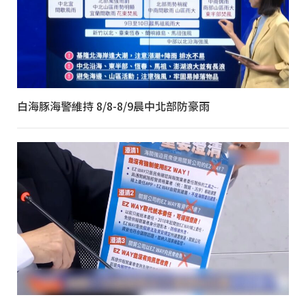
白海豚海警維持 8/8-8/9晨中北部防豪雨