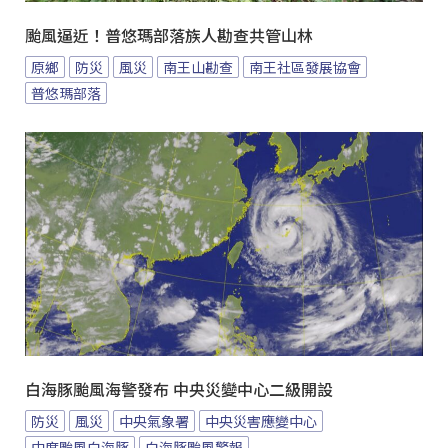
颱風逼近！普悠瑪部落族人勘查共管山林
原鄉
防災
風災
南王山勘查
南王社區發展協會
普悠瑪部落
白海豚颱風海警發布 中央災變中心二級開設
防災
風災
中央氣象署
中央災害應變中心
中度颱風白海豚
白海豚颱風警報