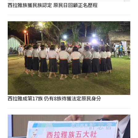
西拉雅族獲民族認定 原民日回顧正名歷程
西拉雅成第17族 仍有8族待獲法定原民身分