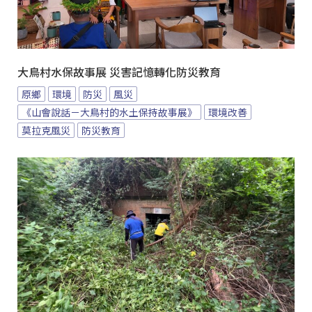
大鳥村水保故事展 災害記憶轉化防災教育
原鄉
環境
防災
風災
《山會說話－大鳥村的水土保持故事展》
環境改善
莫拉克風災
防災教育