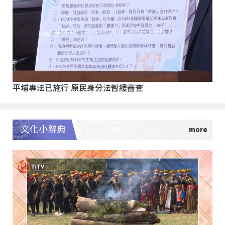
平埔專法已施行 原民身分法暫緩審查
文化小辭典