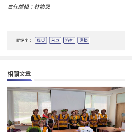
責任編輯：林懷恩
關鍵字：
風災
台東
洛神
災損
相關文章