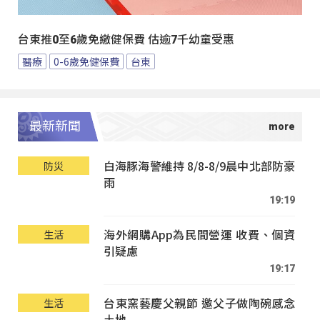
台東推0至6歲免繳健保費 估逾7千幼童受惠
醫療
0-6歲免健保費
台東
最新新聞
白海豚海警維持 8/8-8/9晨中北部防豪
防災
雨
19:19
海外網購App為民間營運 收費、個資
生活
引疑慮
19:17
台東窯藝慶父親節 邀父子做陶碗感念
生活
土地