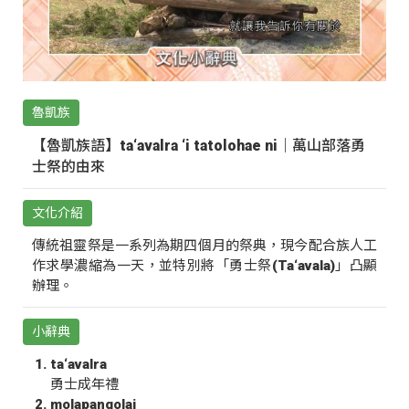
魯凱族
【魯凱族語】ta‘avalra ‘i tatolohae ni｜萬山部落勇
士祭的由來
文化介紹
傳統祖靈祭是一系列為期四個月的祭典，現今配合族人工
作求學濃縮為一天，並特別將「勇士祭(Ta‘avala)」凸顯
辦理。
小辭典
ta‘avalra
勇士成年禮
molapangolai