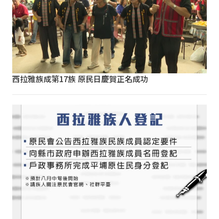
西拉雅族成第17族 原民日慶賀正名成功