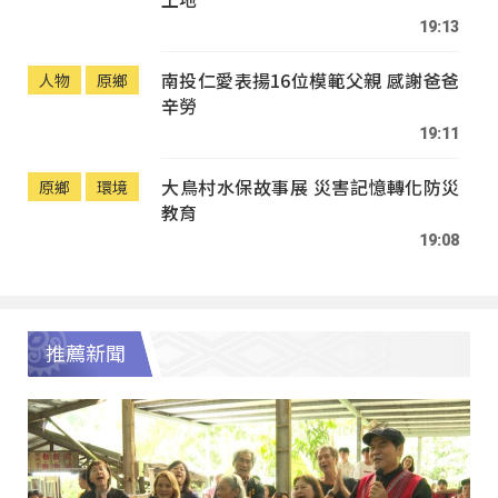
19:13
南投仁愛表揚16位模範父親 感謝爸爸
人物
原鄉
辛勞
19:11
大鳥村水保故事展 災害記憶轉化防災
原鄉
環境
教育
19:08
推薦新聞