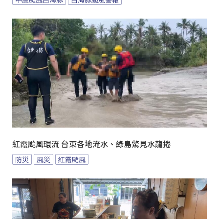
紅霞颱風環流 台東各地淹水、綠島驚見水龍捲
防災
風災
紅霞颱風