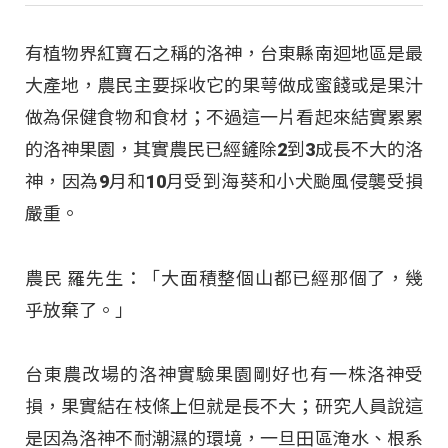
有植物界紅寶石之稱的洛神，台東縣南迴地區是最
大產地，農民主要採收它的果萼做成蜜餞或是果汁
做為保健食物和食材；不過這一片看起來結實累累
的洛神果園，其實農民已經鏟除2到3成長不大的洛
神，因為9月和10月受到海葵和小犬颱風侵襲受損
嚴重。
農民 羅先生：「大面積整個山都已經那個了，幾
乎放棄了。」
台東農改場的洛神實驗果園剛好也有一株洛神受
損，果實結在枝條上但就是長不大；研究人員說這
是因為洛神不耐潮濕的環境，一旦田區淹水、根系