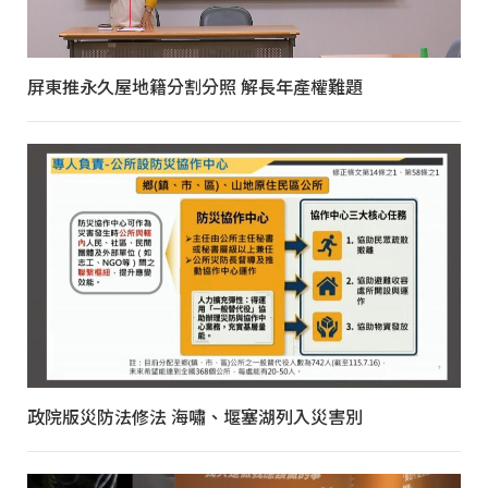
屏東推永久屋地籍分割分照 解長年產權難題
政院版災防法修法 海嘯、堰塞湖列入災害別