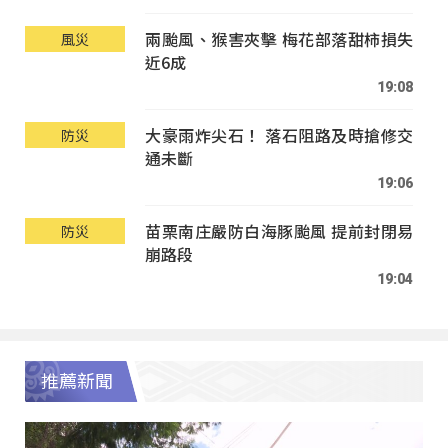
兩颱風、猴害夾擊 梅花部落甜柿損失
風災
近6成
19:08
大豪雨炸尖石！ 落石阻路及時搶修交
防災
通未斷
19:06
苗栗南庄嚴防白海豚颱風 提前封閉易
防災
崩路段
19:04
推薦新聞