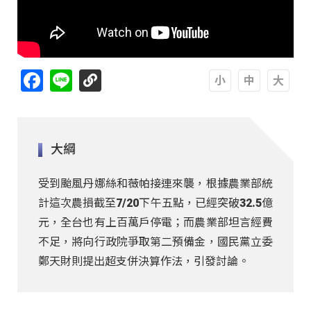
Facebook
Line
A
A
A
大綱
受到颱風丹娜絲和薇帕接連來襲，根據農業部統
計這次農損截至7/20下午五點，已經突破32.5億
元，全台也有上百萬戶停電；而農業部坦言經費
不足，將向行政院爭取第二預備金，國民黨立委
鄭天財則提出超支併決算作法，引發討論。