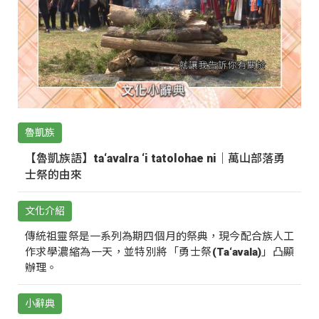
魯凱族
【魯凱族語】ta‘avalra ‘i tatolohae ni｜萬山部落勇
士祭的由來
文化介紹
傳統祖靈祭是一系列為期四個月的祭典，現今配合族人工
作求學濃縮為一天，並特別將「勇士祭(Ta‘avala)」凸顯
辦理。
小辭典