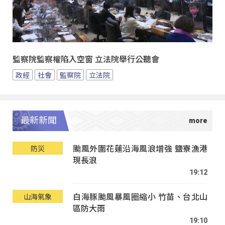
監察院監察權陷入空窗 立法院舉行公聽會
政經
社會
監察院
立法院
最新新聞
颱風外圍花蓮沿海風浪增強 鹽寮漁港
防災
現長浪
19:12
白海豚颱風暴風圈縮小 竹苗、台北山
山海氣象
區防大雨
19:10