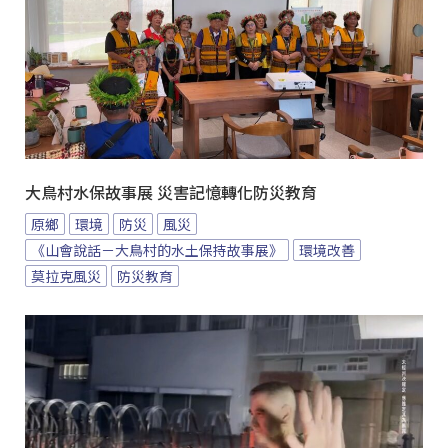
大鳥村水保故事展 災害記憶轉化防災教育
原鄉
環境
防災
風災
《山會說話－大鳥村的水土保持故事展》
環境改善
莫拉克風災
防災教育