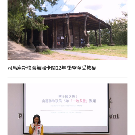
司馬庫斯校舍無照卡關22年 衝擊童受教權