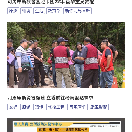
司馬庫斯校舍無照卡關22年 衝擊童受教權
原鄉
環境
生活
教育部
新竹司馬庫斯
司馬庫斯災後復建 立委前往考察盤點需求
交通
原鄉
環境
修復工程
司馬庫斯
颱風影響