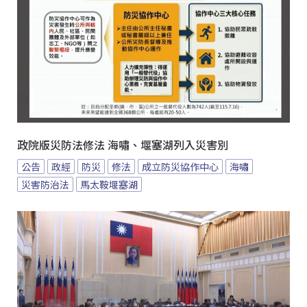
政院版災防法修法 海嘯、堰塞湖列入災害別
公告
政經
防災
修法
成立防災協作中心
海嘯
災害防治法
馬太鞍堰塞湖