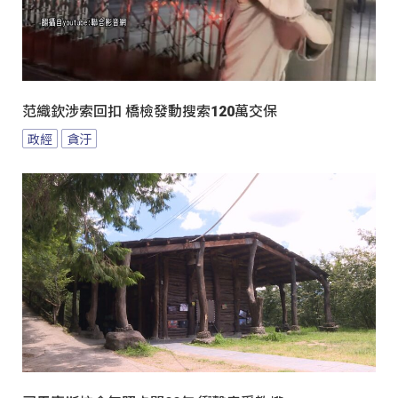
范織欽涉索回扣 橋檢發動搜索120萬交保
政經
貪汙