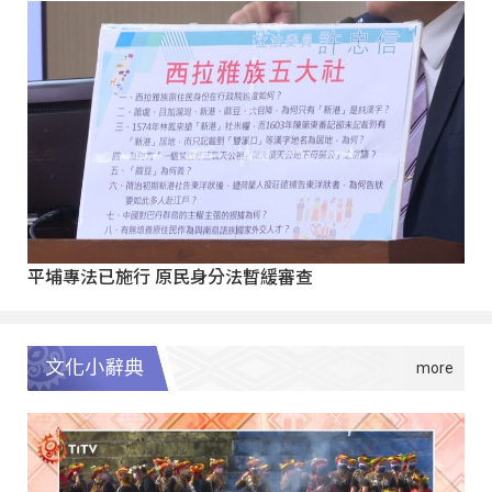
平埔專法已施行 原民身分法暫緩審查
文化小辭典