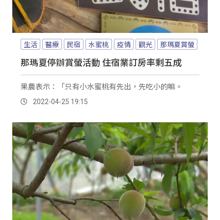
生活
醫療
民宿
水蜜桃
疫情
觀光
那瑪夏賞螢
那瑪夏停辦賞螢活動 住宿業訂房率剩五成
果農表示：「只有小水蜜桃有先出，先吃小的嘛。
2022-04-25 19:15