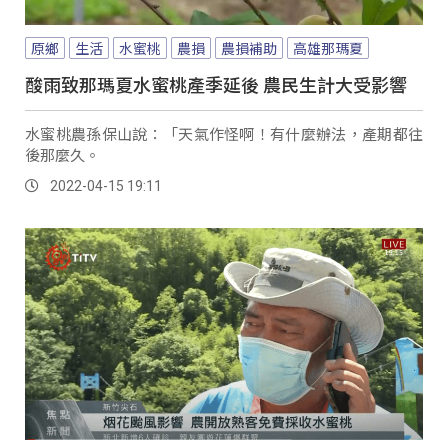
原鄉
生活
水蜜桃
農損
農損補助
高雄那瑪夏
酸雨致那瑪夏水蜜桃產季延後 農民生計大受影響
水蜜桃農孫保山說：「天氣作怪啊！有什麼辦法，產期都往
後那麼久。
2022-04-15 19:11