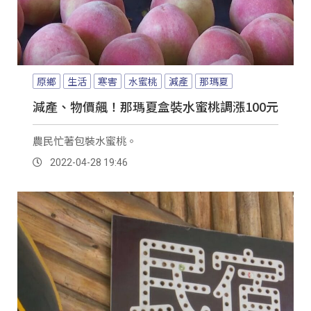
原鄉
生活
寒害
水蜜桃
減產
那瑪夏
減產、物價飆！那瑪夏盒裝水蜜桃調漲100元
農民忙著包裝水蜜桃。
2022-04-28 19:46