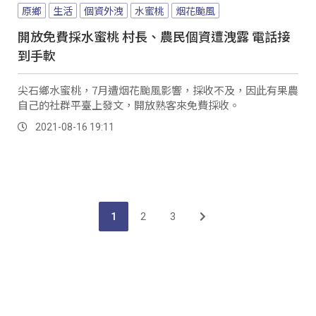
原鄉
生活
個資外洩
水蜜桃
烟花颱風
開放免費採水蜜桃 村長、農民個資遭洩露 電話接
到手軟
尖石鄉水蜜桃，7月遭烟花颱風影響，採收不及，因此有果農
自己的社群平臺上發文，開放熟客來免費採收。
2021-08-16 19:11
1
2
3