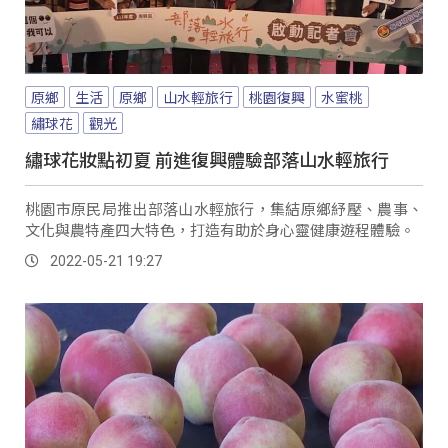
原鄉
生活
原鄉
山水輕旅行
桃園復興
水蜜桃
繡球花
觀光
繡球花妝點初夏 前進復興體驗部落山水輕旅行
桃園市原民局推出部落山水輕旅行，集結原鄉紓壓、農事、
文化與農特產四大特色，打造有助於身心靈健康遊程體驗。
2022-05-21 19:27