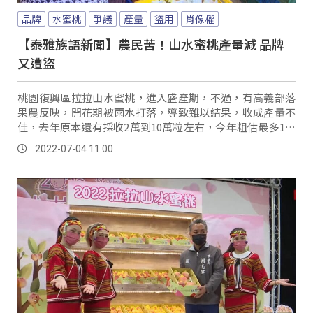
品牌
水蜜桃
爭議
產量
盜用
肖像權
【泰雅族語新聞】農民苦！山水蜜桃產量減 品牌
又遭盜
桃園復興區拉拉山水蜜桃，進入盛產期，不過，有高義部落
果農反映，開花期被雨水打落，導致難以結果，收成產量不
佳，去年原本還有採收2萬到10萬粒左右，今年粗估最多1萬
粒，整體收成減少一半以上。
2022-07-04 11:00