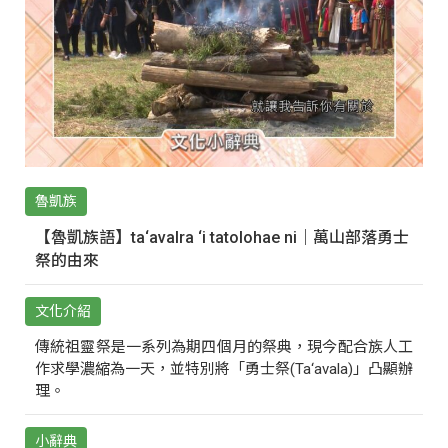
魯凱族
【魯凱族語】ta‘avalra ‘i tatolohae ni｜萬山部落勇士
祭的由來
文化介紹
傳統祖靈祭是一系列為期四個月的祭典，現今配合族人工
作求學濃縮為一天，並特別將「勇士祭(Ta‘avala)」凸顯辦
理。
小辭典