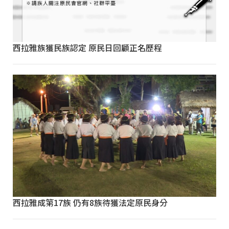
西拉雅族獲民族認定 原民日回顧正名歷程
西拉雅成第17族 仍有8族待獲法定原民身分