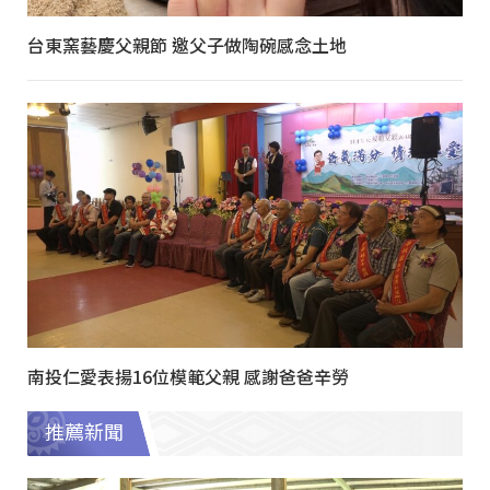
台東窯藝慶父親節 邀父子做陶碗感念土地
南投仁愛表揚16位模範父親 感謝爸爸辛勞
推薦新聞