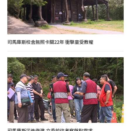
司馬庫斯校舍無照卡關22年 衝擊童受教權
司馬庫斯災後復建 立委前往考察盤點需求