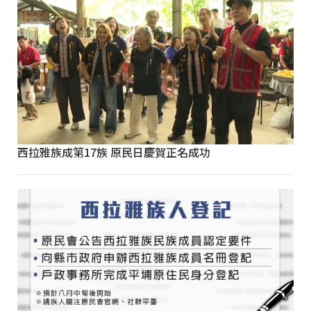
西拉雅族成第17族 原民日慶賀正名成功