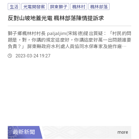
生活
光電開發案
屏東獅子
楓林村
楓林部落
反對山坡地蓋光電 楓林部落陳情提訴求
獅子鄉楓林村村長 paljaljim(宋銘德)提出質疑：「村民的問
題是，對，你講的規定這麼好，你講這麼好萬一出問題誰要
負責？」 屏東縣政府水利處人員協同水保專家及施作廠商，
24日到楓林部落上方光電開發案現場勘察，楓林村民眾趁這
2023-03-24 19:27
個機會提出陳情及訴求，要求加強水保措施前光電工程必須
停工。
最新新聞