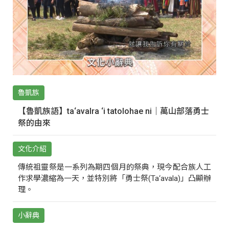
魯凱族
【魯凱族語】ta‘avalra ‘i tatolohae ni｜萬山部落勇士
祭的由來
文化介紹
傳統祖靈祭是一系列為期四個月的祭典，現今配合族人工
作求學濃縮為一天，並特別將「勇士祭(Ta‘avala)」凸顯辦
理。
小辭典