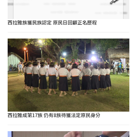
西拉雅族獲民族認定 原民日回顧正名歷程
西拉雅成第17族 仍有8族待獲法定原民身分