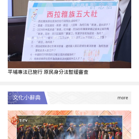
平埔專法已施行 原民身分法暫緩審查
文化小辭典