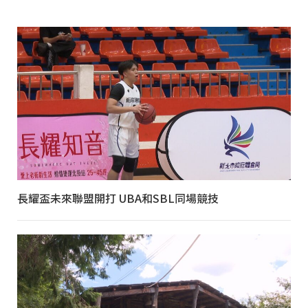
長耀盃未來聯盟開打 UBA和SBL同場競技