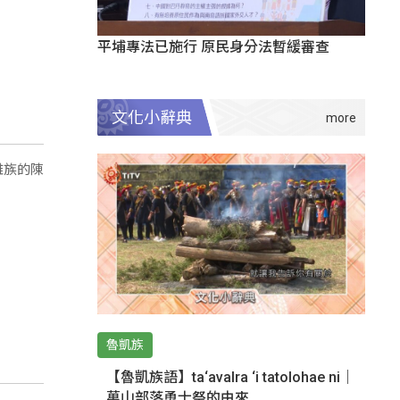
平埔專法已施行 原民身分法暫緩審查
文化小辭典
雅族的陳
魯凱族
【魯凱族語】ta‘avalra ‘i tatolohae ni｜
萬山部落勇士祭的由來