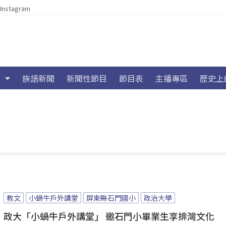
Instagram
族語新聞
新聞性節目
節目表
主播專區
歷史上
教文
小蝸牛戶外講堂
屏東縣石門國小
政治大學
政大「小蝸牛戶外講堂」 邀石門小畢業生享排灣文化