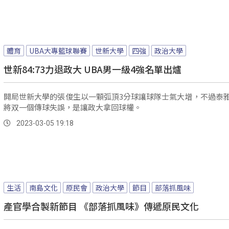
體育
UBA大專籃球聯賽
世新大學
四強
政治大學
世新84:73力退政大 UBA男一級4強名單出爐
開局世新大學的張俊生以一顆弧頂3分球讓球隊士氣大增，不過泰
將双一個傳球失誤，是讓政大拿回球權。
2023-03-05 19:18
生活
南島文化
原民會
政治大學
節目
部落抓風味
產官學合製新節目 《部落抓風味》傳遞原民文化