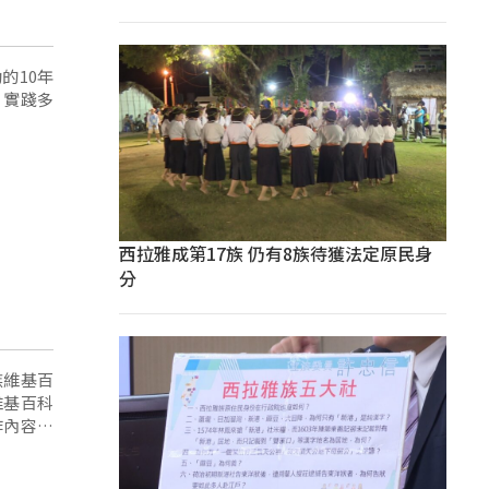
的10年
，實踐多
西拉雅成第17族 仍有8族待獲法定原民身
分
族維基百
維基百科
作內容，
訪耆老並