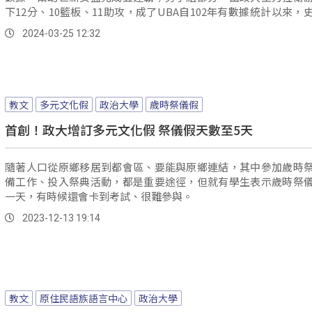
下12分、10籃板、11助攻，成了UBA自102年有數據統計以來，
位在冠軍賽大三元的球員，展現超強實力，幫助政大男籃寫下
2024-03-25 12:32
錄，也順利蟬聯MVP。
教文
多元文化假
政治大學
歲時祭儀假
首創！政大增訂多元文化假 祭儀假天數至5天
隨著人口從原鄉移居到都會區、要能與原鄉連結，其中參加歲時
備工作、投入祭典活動，都是重要途徑，但就有學生表示歲時祭
一天，有時候還會卡到考試、很難參與。
2023-12-13 19:14
教文
原住民語族語言中心
政治大學