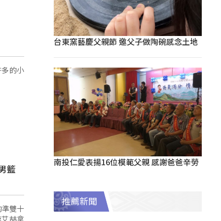
台東窯藝慶父親節 邀父子做陶碗感念土地
許多的小
南投仁愛表揚16位模範父親 感謝爸爸辛勞
男籃
推薦新聞
的準雙十
游艾喆拿