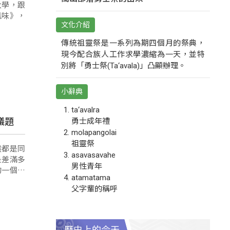
大學，跟
風味》，
文化介紹
傳統祖靈祭是一系列為期四個月的祭典，
現今配合族人工作求學濃縮為一天，並特
別將「勇士祭(Ta‘avala)」凸顯辦理。
小辭典
ta‘avalra
議題
勇士成年禮
molapangolai
祖靈祭
然都是同
asavasavahe
是差滿多
男性青年
的一個能
atamatama
父字輩的稱呼
歷史上的今天