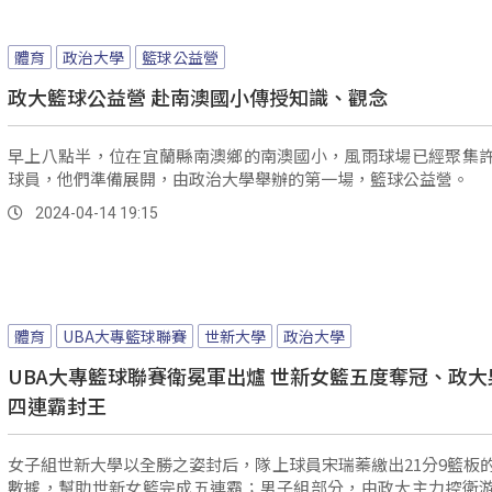
體育
政治大學
籃球公益營
政大籃球公益營 赴南澳國小傳授知識、觀念
早上八點半，位在宜蘭縣南澳鄉的南澳國小，風雨球場已經聚集
球員，他們準備展開，由政治大學舉辦的第一場，籃球公益營。
2024-04-14 19:15
體育
UBA大專籃球聯賽
世新大學
政治大學
UBA大專籃球聯賽衛冕軍出爐 世新女籃五度奪冠、政大
四連霸封王
女子組世新大學以全勝之姿封后，隊上球員宋瑞蓁繳出21分9籃板
數據，幫助世新女籃完成五連霸；男子組部分，由政大主力控衛