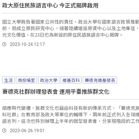
政大原住民族語言中心 今正式揭牌啟用
國立大學肩負著國家公共性的責任，政治大學在國家語言政策推動
前，就成立原民研究中心，接著陸續增設原資中心以及土地專班
元文化價值，在23日也為新設的原住民語族語言中心揭牌。
2023-10-24 12:17
生活
南投埔里
政治大學
維基百科
賽德克維基發表
賽德克社群辦理發表會 運用平臺推族群文化
順應時代變遷，族群文化也藉由科技有新的傳承方式，「賽德克
科社群」在教育部及政大等單位的輔導下，兩年前正式列入全球
語言列，這次也特別辦理上半年的微型發表會，分享現階段的工
除了持續編修維基百科的條目，也加強族語語料蒐集，到部落採
2023-06-26 19:01
製作影片在平臺上永久保存。