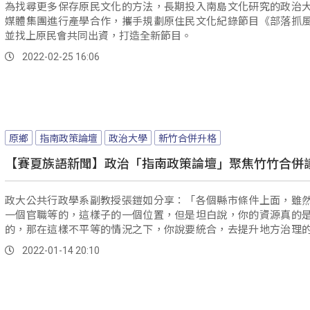
為找尋更多保存原民文化的方法，長期投入南島文化研究的政治
媒體集團進行產學合作，攜手規劃原住民文化紀錄節目《部落抓
並找上原民會共同出資，打造全新節目。
2022-02-25 16:06
原鄉
指南政策論壇
政治大學
新竹合併升格
【賽夏族語新聞】政治「指南政策論壇」聚焦竹竹合併
政大公共行政學系副教授張鎧如分享：「各個縣市條件上面，雖
一個官職等的，這樣子的一個位置，但是坦白說，你的資源真的
的，那在這樣不平等的情況之下，你說要統合，去提升地方治理
量，其實...。
2022-01-14 20:10