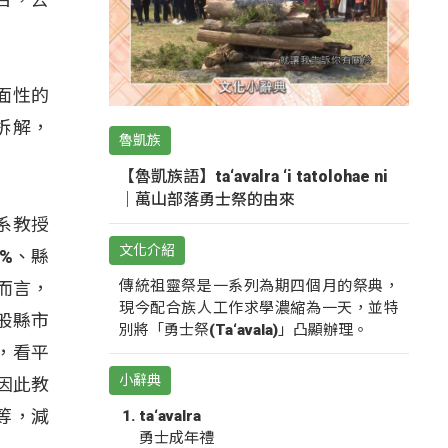
面性的
拆解，
魯凱族
【魯凱族語】ta‘avalra ‘i tatolohae ni
｜萬山部落勇士祭的由來
系教授
文化介紹
%、縣
傳統祖靈祭是一系列為期四個月的祭典，
而言，
現今配合族人工作求學濃縮為一天，並特
般縣市
別將「勇士祭(Ta‘avala)」凸顯辦理。
，看平
小辭典
因此教
等，減
ta‘avalra
勇士成年禮