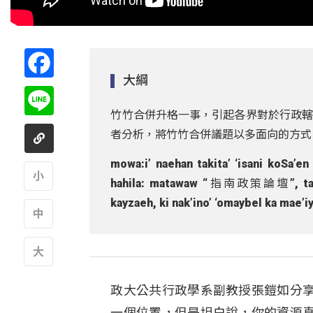
Facebook
大綱
Line
竹竹合併升格一事，引起各界對於行政轄
者分析，將竹竹合併議題以多面向的方式
mowa:i’ naehan takita’ ‘isani koSa
hahila: matawaw “指南政策論壇”, tatoroe
kayzaeh, ki nak’ino’ ‘omaybel ka mae’i
A
A
A
政大公共行政學系副教授張鎧如分
一個位置，但是坦白說，你的資源