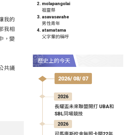
molapangolai
祖靈祭
asavasavahe
讓我的
男性青年
那我相
atamatama
父字輩的稱呼
中，變
歷史上的今天
公共議
2026/ 08/ 07
2026
長耀盃未來聯盟開打 UBA和
SBL同場競技
2026
司馬庫斯校舍無照卡關22年