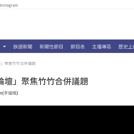
Instagram
族語新聞
新聞性節目
節目表
主播專區
歷史上
壇」聚焦竹竹合併議題
論壇」聚焦竹竹合併議題
yan(李耀維)