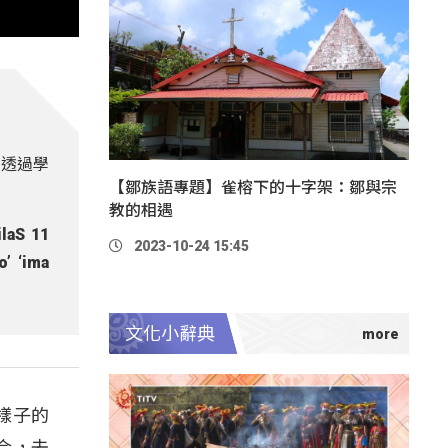
，透過學
【鄒族語專題】雀榕下的十字架：鄒與宗
教的相遇
laS 11
2023-10-24 15:45
’ ‘ima
文化小辭典
樣子的
合，去