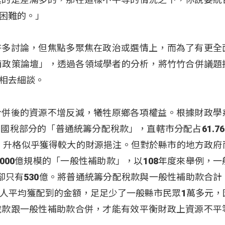
困難的。」
許多討論，但焦點多聚焦在政治或選情上，而為了有更全
南政策論壇」，透過各領域學者的分析，將竹竹合併議題
相去細談。
合併後的資源不增反減，犧牲原鄉各項權益。根據財政學
國稅部分的「普通統籌分配稅款」，直轄市分配占61.76
6倍，升格似乎獲得較大的財源挹注。但對於縣市的地方政府
000億規模的「一般性補助款」，以108年度來舉例，一
助卻只有530億。將普通統籌分配稅款與一般性補助款合計
人平均獲配到的金額，足足少了一般縣市民眾1萬多元，
稅款跟一般性補助款合併，才能有效平衡財政上資源不平