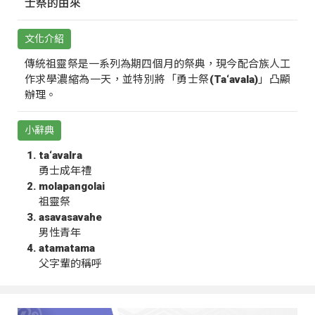
士祭的由來
文化介紹
傳統祖靈祭是一系列為期四個月的祭典，現今配合族人工
作求學濃縮為一天，並特別將「勇士祭(Ta‘avala)」凸顯
辦理。
小辭典
ta‘avalra
勇士成年禮
molapangolai
祖靈祭
asavasavahe
男性青年
atamatama
父字輩的稱呼