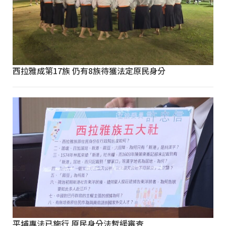
西拉雅成第17族 仍有8族待獲法定原民身分
平埔專法已施行 原民身分法暫緩審查