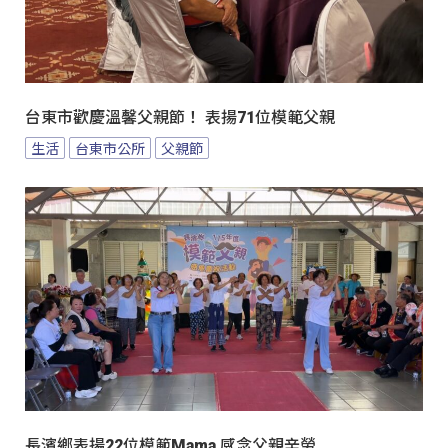
台東市歡慶溫馨父親節！ 表揚71位模範父親
生活
台東市公所
父親節
長濱鄉表揚22位模範Mama 感念父親辛勞