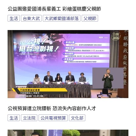
公益團邀愛國浦長輩義工 彩繪蛋糕慶父親節
生活
台東大武
大武鄉愛國浦部落
父親節
公視預算遭立院腰斬 恐流失內容創作人才
生活
立法院
公共電視預算
文化部