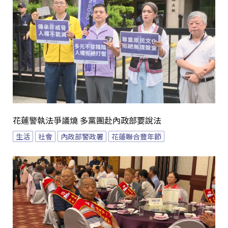
花蓮警執法爭議燒 多黨團赴內政部要說法
生活
社會
內政部警政署
花蓮聯合豐年節