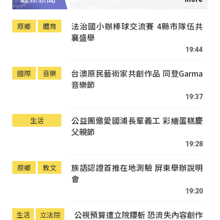
法治國小辦棒球交流賽 4縣市隊伍共
原鄉
體育
襄盛舉
19:44
台澳原民藝術家共創作品 同登Garma
國際
音樂
音樂節
19:37
公益團邀愛國浦長輩義工 彩繪蛋糕慶
生活
父親節
19:28
族語認證首推在地測驗 屏東舉辦說明
原鄉
教文
會
19:20
公視預算遭立院腰斬 恐流失內容創作
生活
立法院