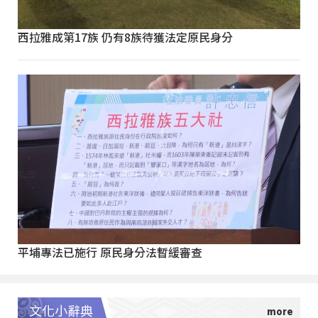
西拉雅成第17族 仍有8族待獲法定原民身分
平埔專法已施行 原民身分法暫緩審查
文化小辭典