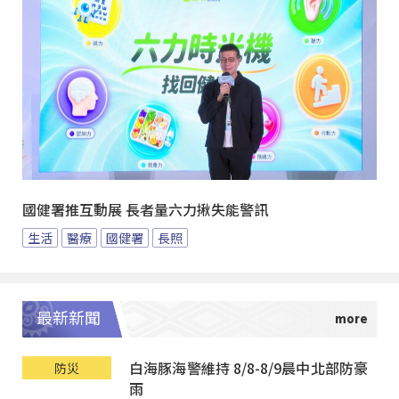
國健署推互動展 長者量六力揪失能警訊
生活
醫療
國健署
長照
最新新聞
白海豚海警維持 8/8-8/9晨中北部防豪
防災
雨