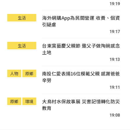
19:19
海外網購App為民間營運 收費、個資
生活
引疑慮
19:17
台東窯藝慶父親節 邀父子做陶碗感念
生活
土地
19:13
南投仁愛表揚16位模範父親 感謝爸爸
人物
原鄉
辛勞
19:11
大鳥村水保故事展 災害記憶轉化防災
原鄉
環境
教育
19:08