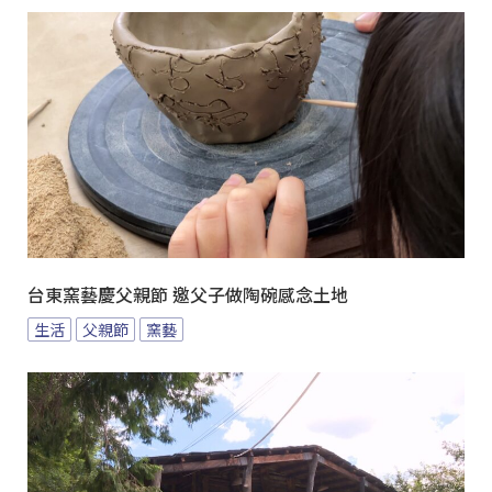
台東窯藝慶父親節 邀父子做陶碗感念土地
生活
父親節
窯藝