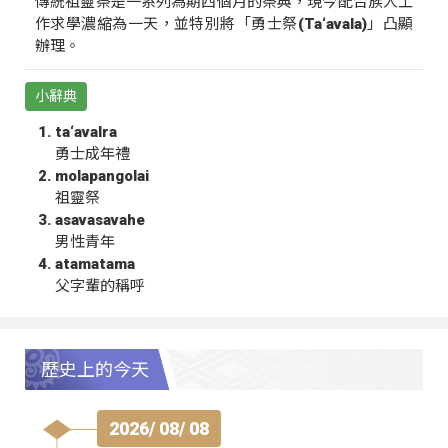
傳統祖靈祭是一系列為期四個月的祭典，現今配合族人工
作求學濃縮為一天，並特別將「勇士祭(Ta‘avala)」凸顯
辦理。
小辭典
ta‘avalra
勇士成年禮
molapangolai
祖靈祭
asavasavahe
男性青年
atamatama
父字輩的稱呼
歷史上的今天
2026/ 08/ 08