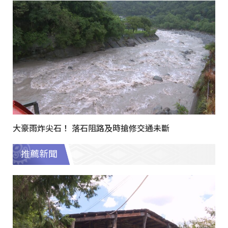
大豪雨炸尖石！ 落石阻路及時搶修交通未斷
推薦新聞