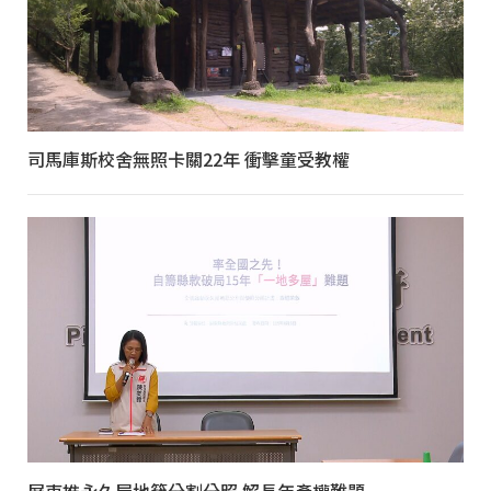
司馬庫斯校舍無照卡關22年 衝擊童受教權