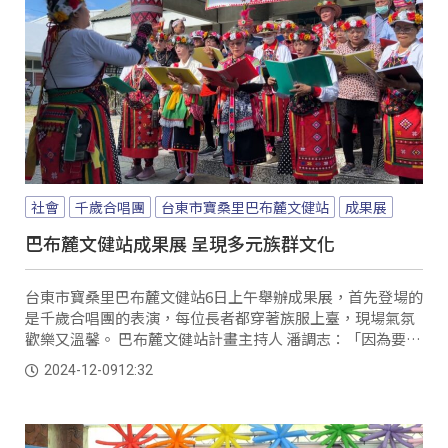
社會
千歲合唱團
台東市寶桑里巴布麓文健站
成果展
巴布麓文健站成果展 呈現多元族群文化
台東市寶桑里巴布麓文健站6日上午舉辦成果展，首先登場的
是千歲合唱團的表演，每位長者都穿著族服上臺，現場氣氛
歡樂又溫馨。 巴布麓文健站計畫主持人 潘調志：「因為要呈
現我們民族的一些最美的服飾，所以請他們都穿各族的族
2024-12-09
12:32
服，這邊有卑南、阿美、排灣、布農還有漢族，總共五個族
群。