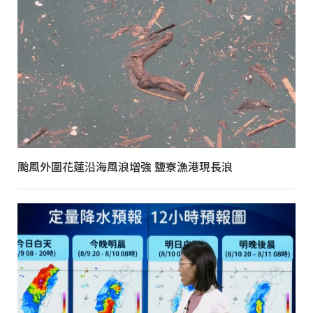
颱風外圍花蓮沿海風浪增強 鹽寮漁港現長浪