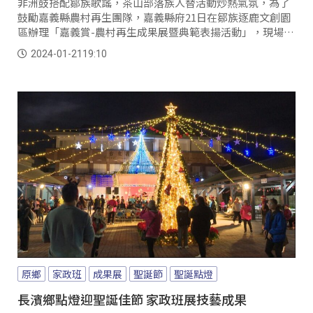
非洲鼓搭配鄒族歌謠，茶山部落族人替活動炒熱氣氛，為了
鼓勵嘉義縣農村再生團隊，嘉義縣府21日在鄒族逐鹿文創園
區辦理「嘉義賞-農村再生成果展暨典範表揚活動」，現場展
售農產品、食農及手作體驗。 茶山部落導覽員 陳曉玲：「我
2024-01-21
19:10
們主要下來推的話就是我們的遊程，還有我們的農特產品，
當然就是我們的餐點這樣。
原鄉
家政班
成果展
聖誕節
聖誕點燈
長濱鄉點燈迎聖誕佳節 家政班展技藝成果