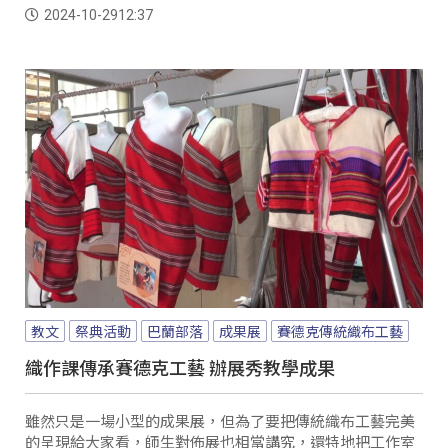
來相當美麗。而理事長也透露，目前正在討論下一年度規
2024-10-29
12:37
劃，希望能以「小米收穫祭」為主題。
教文
祭典活動
巴蘭部落
成果展
賽德克傳統織布工藝
織作課傳承賽德克工藝 辦展秀教學成果
雖然只是一場小型的成果展，但為了要把傳統織布工藝完美
的呈現給大家看，師生對佈展也相當講究，還特地把工作室