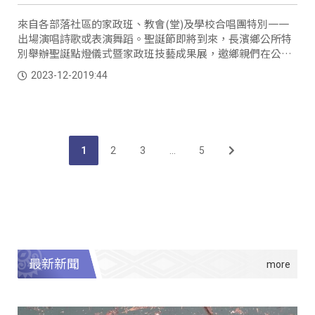
來自各部落社區的家政班、教會(堂)及學校合唱團特別一一
出場演唱詩歌或表演舞蹈。聖誕節即將到來，長濱鄉公所特
別舉辦聖誕點燈儀式暨家政班技藝成果展，邀鄉親們在公所
前共同歡度溫馨快樂的聖誕佳節。
2023-12-20
19:44
1
2
3
...
5
最新新聞