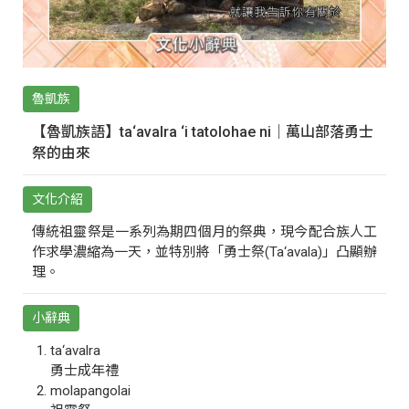
魯凱族
【魯凱族語】ta‘avalra ‘i tatolohae ni｜萬山部落勇士
祭的由來
文化介紹
傳統祖靈祭是一系列為期四個月的祭典，現今配合族人工
作求學濃縮為一天，並特別將「勇士祭(Ta‘avala)」凸顯辦
理。
小辭典
ta‘avalra
勇士成年禮
molapangolai