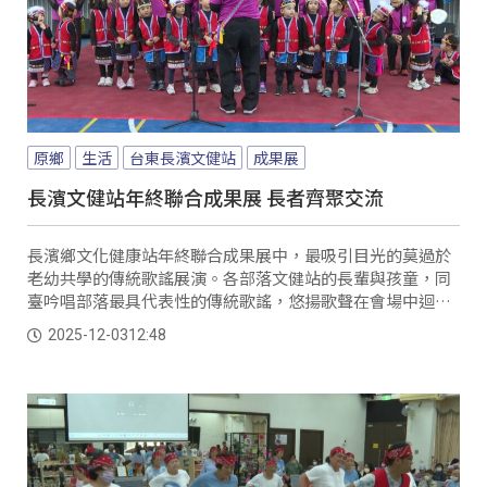
原鄉
生活
台東長濱文健站
成果展
長濱文健站年終聯合成果展 長者齊聚交流
長濱鄉文化健康站年終聯合成果展中，最吸引目光的莫過於
老幼共學的傳統歌謠展演。各部落文健站的長輩與孩童，同
臺吟唱部落最具代表性的傳統歌謠，悠揚歌聲在會場中迴
盪，讓現場來賓與年輕族人驚喜不已，也報以熱烈掌聲，氣
2025-12-03
12:48
氛溫馨感人。