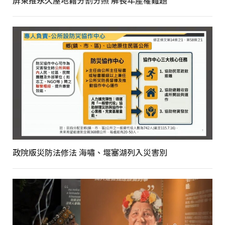
屏東推永久屋地籍分割分照 解長年產權難題
政院版災防法修法 海嘯、堰塞湖列入災害別