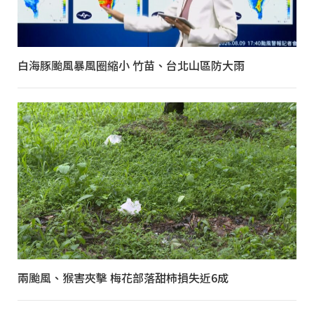
白海豚颱風暴風圈縮小 竹苗、台北山區防大雨
兩颱風、猴害夾擊 梅花部落甜柿損失近6成