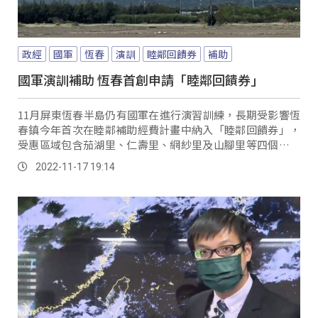
政經
國軍
恆春
演訓
睦鄰回饋券
補助
國軍演訓補助 恆春首創申請「睦鄰回饋券」
11月屏東恆春半島仍有國軍在進行演習訓練，長期受影響恆
春鎮今年首次在睦鄰補助經費計畫中納入「睦鄰回饋券」，
受惠區域包含茄湖里、仁壽里、網紗里及山腳里等四個里，
每年每人睦鄰回饋約720元，已獲軍方同意。
2022-11-17 19:14