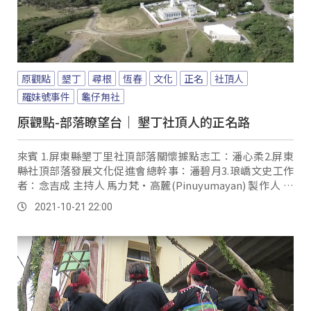
原觀點
墾丁
尋根
恆春
文化
正名
社頂人
羅妹號事件
龜仔甪社
原觀點-部落瞭望台｜ 墾丁社頂人的正名路
來賓 1.屏東縣墾丁里社頂部落關懷據點志工：潘心柔2.屏東
縣社頂部落發展文化促進會總幹事：潘碧月3.琅嶠文史工作
者：念吉成 主持人 馬力梵‧高麓(Pinuyumayan) 製作人 勒
格艾(Paiwan)、saljeljeng...。
2021-10-21 22:00