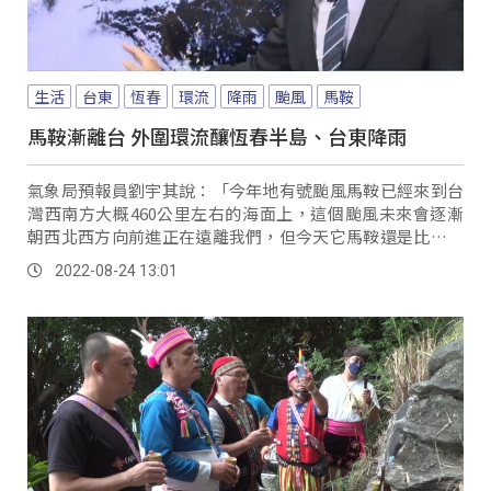
生活
台東
恆春
環流
降雨
颱風
馬鞍
馬鞍漸離台 外圍環流釀恆春半島、台東降雨
氣象局預報員劉宇其說：「今年地有號颱風馬鞍已經來到台
灣西南方大概460公里左右的海面上，這個颱風未來會逐漸
朝西北西方向前進正在遠離我們，但今天它馬鞍還是比較近
一點，所以它的外圍環流持續為我們帶來比較大...。
2022-08-24 13:01