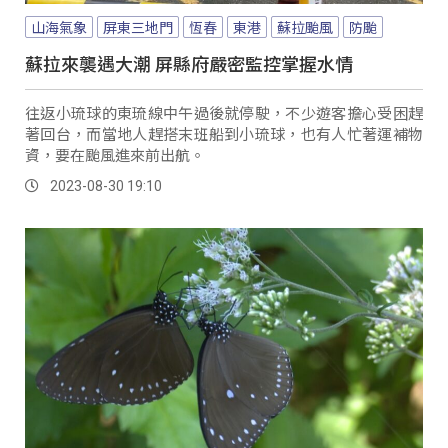
山海氣象
屏東三地門
恆春
東港
蘇拉颱風
防颱
蘇拉來襲遇大潮 屏縣府嚴密監控掌握水情
往返小琉球的東琉線中午過後就停駛，不少遊客擔心受困趕
著回台，而當地人趕搭末班船到小琉球，也有人忙著運補物
資，要在颱風進來前出航。
2023-08-30 19:10