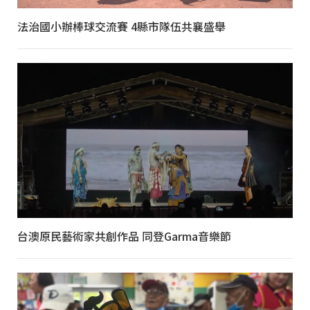
法治國小辦棒球交流賽 4縣市隊伍共襄盛舉
台澳原民藝術家共創作品 同登Garma音樂節