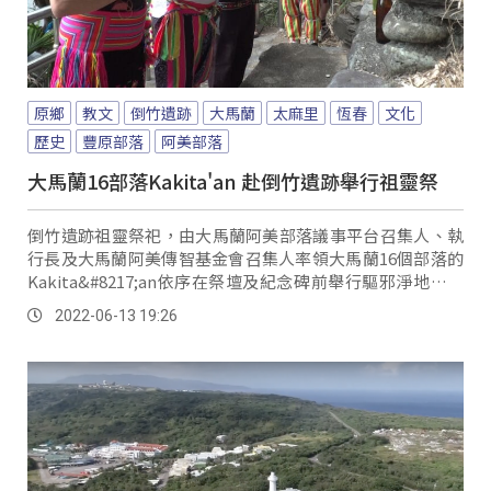
原鄉
教文
倒竹遺跡
大馬蘭
太麻里
恆春
文化
歷史
豐原部落
阿美部落
大馬蘭16部落Kakita'an 赴倒竹遺跡舉行祖靈祭
倒竹遺跡祖靈祭祀，由大馬蘭阿美部落議事平台召集人、執
行長及大馬蘭阿美傳智基金會召集人率領大馬蘭16個部落的
Kakita&#8217;an依序在祭壇及紀念碑前舉行驅邪淨地、喚
靈及集體供祭等儀式敬拜祖靈。
2022-06-13 19:26