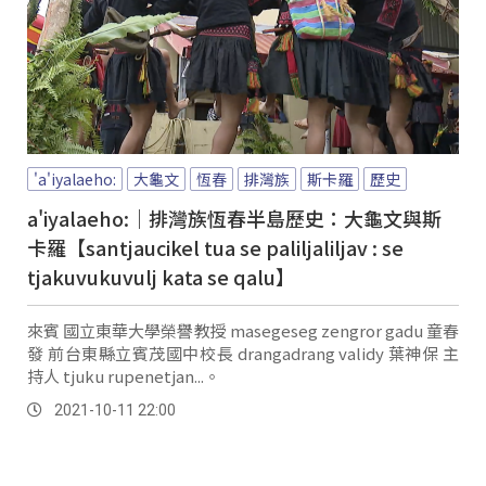
'a'iyalaeho:
大龜文
恆春
排灣族
斯卡羅
歷史
a'iyalaeho:｜排灣族恆春半島歷史：大龜文與斯
卡羅【santjaucikel tua se paliljaliljav : se
tjakuvukuvulj kata se qalu】
來賓 國立東華大學榮譽教授 masegeseg zengror gadu 童春
發 前台東縣立賓茂國中校長 drangadrang validy 葉神保 主
持人 tjuku rupenetjan...。
2021-10-11 22:00