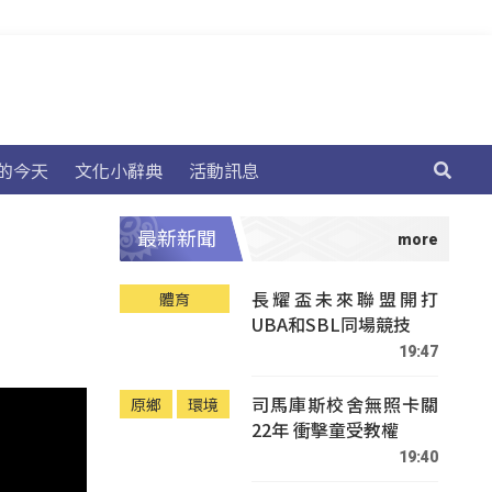
的今天
文化小辭典
活動訊息
最新新聞
長耀盃未來聯盟開打
體育
UBA和SBL同場競技
19:47
司馬庫斯校舍無照卡關
原鄉
環境
22年 衝擊童受教權
19:40