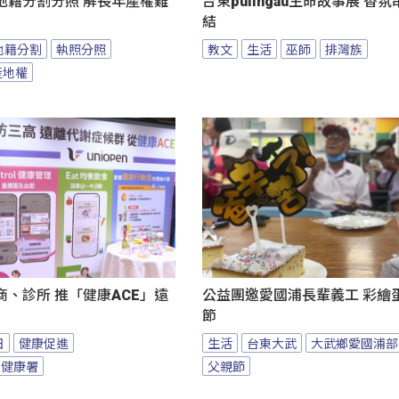
地籍分割分照 解長年產權難
台東pulingau生命故事展 香
結
地籍分割
執照分照
教文
生活
巫師
排灣族
產地權
、診所 推「健康ACE」遠
公益團邀愛國浦長輩義工 彩繪
節
日
健康促進
生活
台東大武
大武鄉愛國浦部
民健康署
父親節