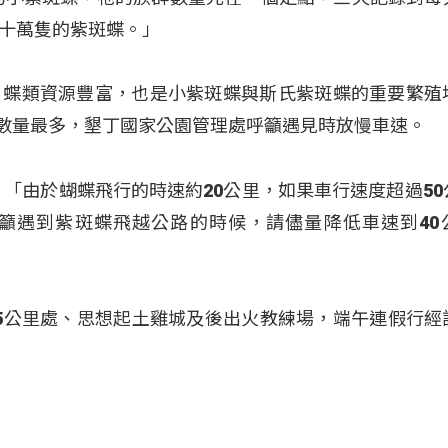
十萬隻的紫斑蝶。」
，蝶類資源豐富，也是小紫斑蝶與斯氏紫斑蝶的重要繁殖
灣段數量最多，墾丁國家公園管理處呼籲遇見時放慢車速。
：「由於蝴蝶飛行的時速約20公里，如果車行速度超過50
籲遇到紫斑蝶飛越公路的時候，請儘量降低車速到40
5.5公里處、思想起土雞城及後出火教練場，端午連假行經