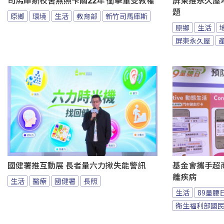
司馬庫斯校舍無照卡關22年 衝擊童受教權
屏東推永久屋
題
原鄉
環境
生活
教育部
新竹司馬庫斯
原鄉
生活
屏東永久屋
國健署推互動展 長者量六力揪失能警訊
基金會攜手超商
離疾病
生活
醫療
國健署
長照
生活
89量腰
衛生福利部國