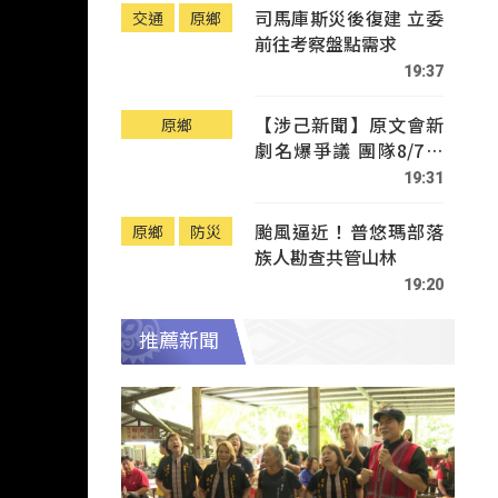
司馬庫斯災後復建 立委
交通
原鄉
前往考察盤點需求
19:37
【涉己新聞】原文會新
原鄉
劇名爆爭議 團隊8/7赴
Tafalong致歉
19:31
颱風逼近！普悠瑪部落
原鄉
防災
族人勘查共管山林
19:20
推薦新聞