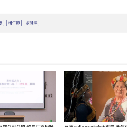
春
端午節
紫斑蝶