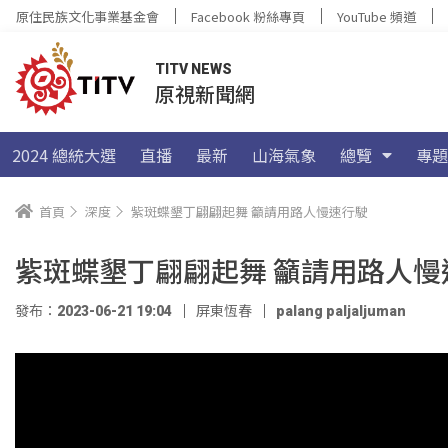
原住民族文化事業基金會
Facebook 粉絲專頁
YouTube 頻道
TITV NEWS
原視新聞網
2024 總統大選
直播
最新
山海氣象
總覽
專題
首頁
深度
紫斑蝶墾丁翩翩起舞 籲請用路人慢速行駛
紫斑蝶墾丁翩翩起舞 籲請用路人慢
發布：2023-06-21 19:04
屏東恆春
palang paljaljuman