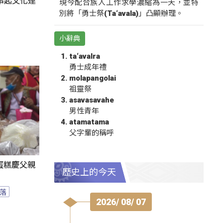
氛串起文化連
現今配合族人工作求學濃縮為一天，並特
別將「勇士祭(Ta‘avala)」凸顯辦理。
小辭典
ta‘avalra
勇士成年禮
molapangolai
祖靈祭
asavasavahe
男性青年
atamatama
父字輩的稱呼
蛋糕慶父親
歷史上的今天
落
2026/ 08/ 07