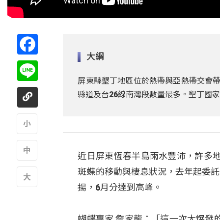
Facebook
大綱
Line
屏東縣墾丁地區位於熱帶與亞熱帶交會帶
縣道及台26線南灣段數量最多。墾丁國
A
近日屏東恆春半島雨水豐沛，許多
A
斑蝶的移動與棲息狀況，去年起委託
揚，6月分達到高峰。
A
蝴蝶專家 詹家龍：「這一次大爆發