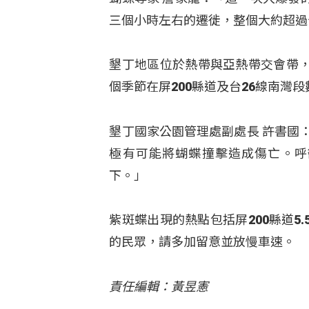
三個小時左右的遷徙，整個大約超過
墾丁地區位於熱帶與亞熱帶交會帶
個季節在屏200縣道及台26線南
墾丁國家公園管理處副處長 許書國
極有可能將蝴蝶撞擊造成傷亡。呼
下。」
紫斑蝶出現的熱點包括屏200縣道
的民眾，請多加留意並放慢車速。
責任編輯：黃昱憲