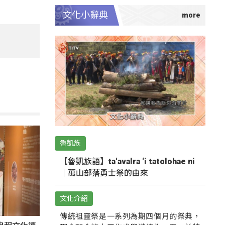
文化小辭典
魯凱族
【魯凱族語】ta‘avalra ‘i tatolohae ni
｜萬山部落勇士祭的由來
文化介紹
傳統祖靈祭是一系列為期四個月的祭典，