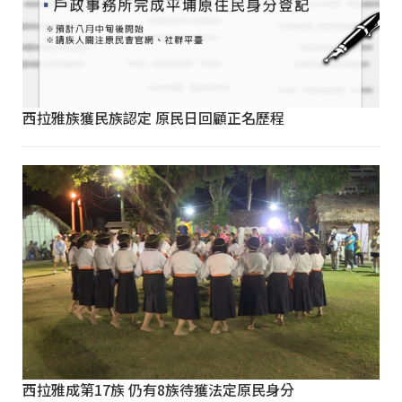
西拉雅族獲民族認定 原民日回顧正名歷程
西拉雅成第17族 仍有8族待獲法定原民身分