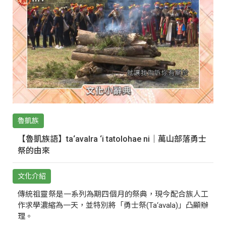
魯凱族
【魯凱族語】ta‘avalra ‘i tatolohae ni｜萬山部落勇士
祭的由來
文化介紹
傳統祖靈祭是一系列為期四個月的祭典，現今配合族人工
作求學濃縮為一天，並特別將「勇士祭(Ta‘avala)」凸顯辦
理。