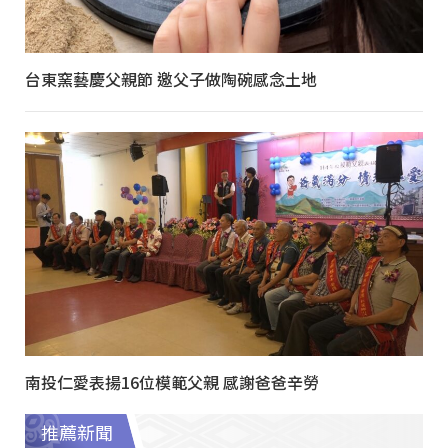
台東窯藝慶父親節 邀父子做陶碗感念土地
南投仁愛表揚16位模範父親 感謝爸爸辛勞
推薦新聞