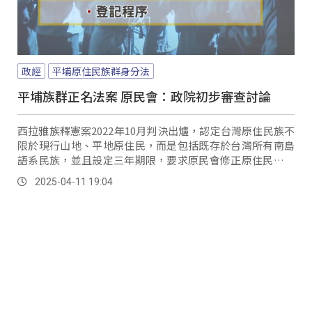
政經
平埔原住民族群身分法
平埔族群正名法案 原民會：政院初步審查討論
西拉雅族釋憲案2022年10月判決出爐，認定台灣原住民族不
限於現行山地、平地原住民，而是包括既存於台灣所有南島
語系民族，並且設定三年期限，要求原民會修正原住民身分
法或另訂專法；時光飛逝，三年期限已到，有立委指出時間
2025-04-11 19:04
急迫，因為六月立法院開始休會，直到九月才開議，不只離
期限剩一個多月，到時候還是預算會期，難以處理法案內
容，因此到五月底前的這段時間是處理平埔族群正名法案的
最後期限。