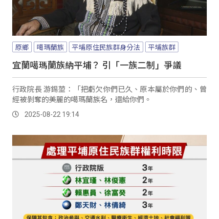
原鄉
噶瑪蘭族
平埔原住民族群身分法
平埔族群
宜蘭噶瑪蘭族納平埔？ 引「一族二制」爭議
行政院長 游錫堃：「把虧欠你們已久、原本屬於你們的、曾
經被剝奪的美麗的噶瑪蘭族名，還給你們。
2025-08-22 19:14