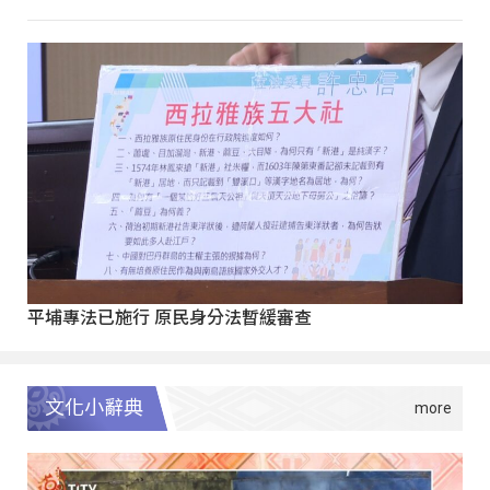
平埔專法已施行 原民身分法暫緩審查
文化小辭典