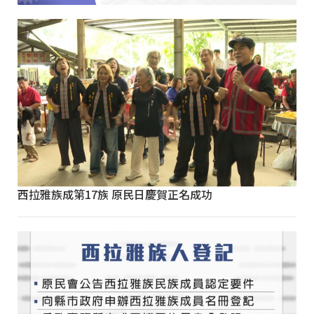
西拉雅族成第17族 原民日慶賀正名成功