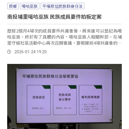
原鄉
噶哈巫族
平埔原住民族群身分法
南投埔里噶哈巫族 民族成員要件拍板定案
歷經2個月4場次的成員要件共識會後，將來誰可以登記為噶
哈巫族，終於有了具體的內容，噶哈巫族人相關幹部，在埔
里守城社區活動中心再次召開會議，要根據前4場共識會的結
果拍板定案，將來族親要登記為噶哈巫族的必要條件。
2026-01-24 19:20