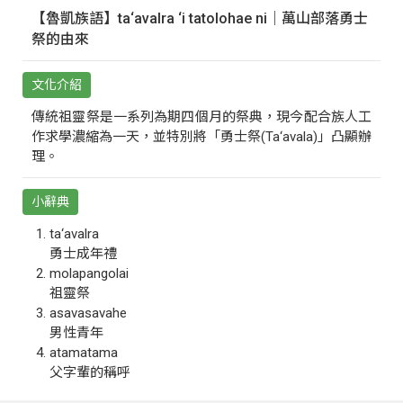
【魯凱族語】ta‘avalra ‘i tatolohae ni｜萬山部落勇士
祭的由來
文化介紹
傳統祖靈祭是一系列為期四個月的祭典，現今配合族人工
作求學濃縮為一天，並特別將「勇士祭(Ta‘avala)」凸顯辦
理。
小辭典
ta‘avalra
勇士成年禮
molapangolai
祖靈祭
asavasavahe
男性青年
atamatama
父字輩的稱呼