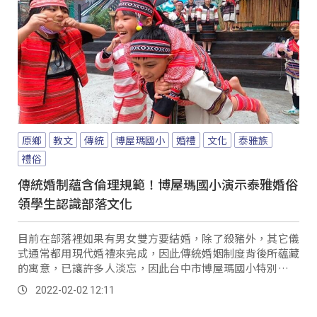
原鄉
教文
傳統
博屋瑪國小
婚禮
文化
泰雅族
禮俗
傳統婚制蘊含倫理規範！博屋瑪國小演示泰雅婚俗
領學生認識部落文化
目前在部落裡如果有男女雙方要結婚，除了殺豬外，其它儀
式通常都用現代婚禮來完成，因此傳統婚姻制度背後所蘊藏
的寓意，已讓許多人淡忘，因此台中市博屋瑪國小特別舉辦
一場「泰雅傳統婚姻制度演示課程」，由小學生扮...。
2022-02-02 12:11