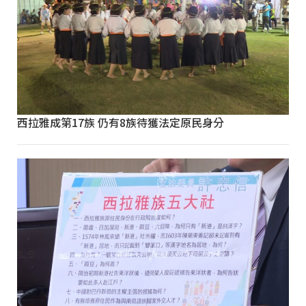
西拉雅成第17族 仍有8族待獲法定原民身分