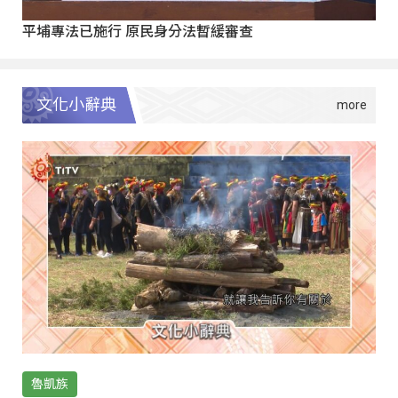
平埔專法已施行 原民身分法暫緩審查
文化小辭典
魯凱族