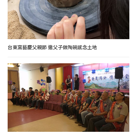
台東窯藝慶父親節 邀父子做陶碗感念土地