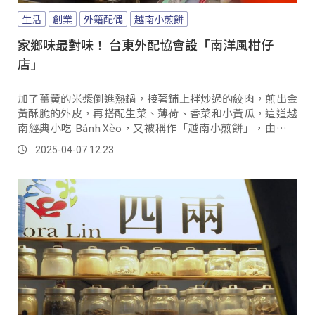
生活
創業
外籍配偶
越南小煎餅
家鄉味最對味！ 台東外配協會設「南洋風柑仔
店」
加了薑黃的米漿倒進熱鍋，接著鋪上拌炒過的絞肉，煎出金
黃酥脆的外皮，再搭配生菜、薄荷、香菜和小黃瓜，這道越
南經典小吃 Bánh Xèo，又被稱作「越南小煎餅」，由於備
料繁瑣，在台灣並不常見，但對許多越南配偶來說，卻是最
2025-04-07 12:23
熟悉、也最想念的家鄉味。