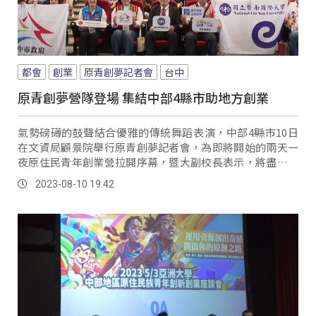
都會
創業
原青創夢記者會
台中
原青創夢營隊登場 集結中部4縣市助地方創業
氣勢磅礡的鼓聲結合優雅的傳統舞蹈表演，中部4縣市10日
在文資局顧景院舉行原青創夢記者會，為即將開始的兩天一
夜原住民青年創業營拉開序幕，暨大副校長表示，將盡全力
支持與協助原民青年追逐夢想。
2023-08-10 19:42