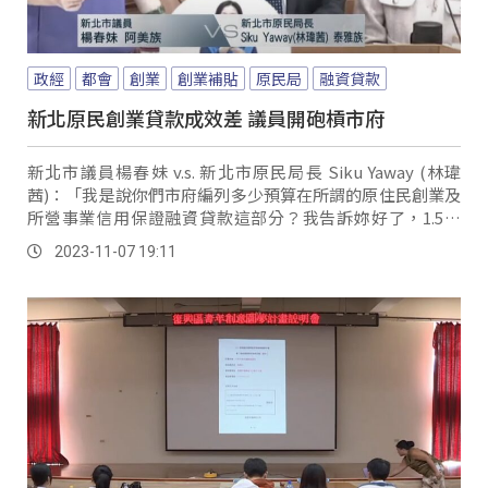
政經
都會
創業
創業補貼
原民局
融資貸款
新北原民創業貸款成效差 議員開砲槓市府
新北市議員楊春妹 v.s. 新北市原民局長 Siku Yaway (林瑋
茜)：「我是說你們市府編列多少預算在所謂的原住民創業及
所營事業信用保證融資貸款這部分？我告訴妳好了，1.5億
(預算)。
2023-11-07 19:11