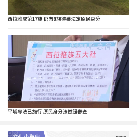
西拉雅成第17族 仍有8族待獲法定原民身分
平埔專法已施行 原民身分法暫緩審查
文化小辭典