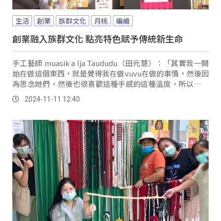
生活
創業
族群文化
月桃
編織
創業融入族群文化 點亮特色賦予傳統新生命
手工藝師 muasik a lja Taududu（田元慧）：「其實我一開
始在做這個東西，就是覺得我在做vuvu在做的事情，然後因
為思念她們，然後也很喜歡這種手感的這種溫度，所以就很
希望可以繼續的這樣做下去。
2024-11-11 12:40