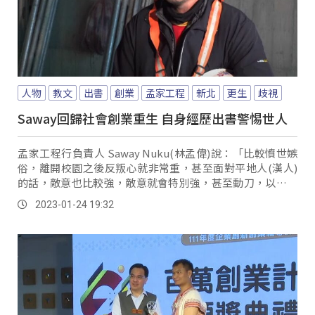
人物
教文
出書
創業
孟家工程
新北
更生
歧視
Saway回歸社會創業重生 自身經歷出書警惕世人
孟家工程行負責人 Saway Nuku(林孟偉)說：「比較憤世嫉
俗，離開校園之後反叛心就非常重，甚至面對平地人(漢人)
的話，敵意也比較強，敵意就會特別強，甚至動刀，以前那
個年紀，就是砍來砍去。
2023-01-24 19:32