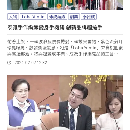
人物
Loba Yumin
傳統編織
創業
泰雅族
泰雅手作編織變身手機繩 創新品牌超搶手
忙著上架，一頭波浪及腰長捲髮、頭戴貝雷帽，紫色流蘇耳
環晃呀晃、散發爛漫氣息，她是「Loba Yumin」來自桃園復
興高遶部落，將興趣變成事業、成為手作編織品的工藝師，
全身上下的服飾配件中，紅藍白相間的花花手機掛繩引人注
2024-02-07 12:32
目。