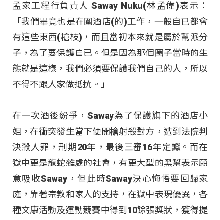
孟家工程行負責人 Saway Nuku(林孟偉)表示：
「我們畢竟也是在圍酒店(的)工作，一般自已都會
有這些東西(槍枝)，而且當初本來就是屬於幫派分
子，為了要保護自已。但是因為那個圈子當時的生
態就是這樣，我們必須要保護我們自己的人，所以
不得不跟人家做抵抗。」
在一次酒後紛爭，Saway為了保護旗下的酒店小
姐，在衝突發生當下便開槍射殺對方，遭到法院判
決殺人罪，刑期20年，最後三審16年定讞。而在
獄中更是龍蛇雜處的社會，有更大型的黑幫表示願
意吸收Saway，但此時Saway決心悔悟要回歸家
庭，靠著宗教和家人的支持，在獄中表現優異，各
種文康活動及運動競賽中得到10餘張獎狀，獲得提