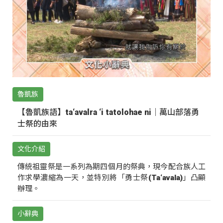
魯凱族
【魯凱族語】ta‘avalra ‘i tatolohae ni｜萬山部落勇
士祭的由來
文化介紹
傳統祖靈祭是一系列為期四個月的祭典，現今配合族人工
作求學濃縮為一天，並特別將「勇士祭(Ta‘avala)」凸顯
辦理。
小辭典