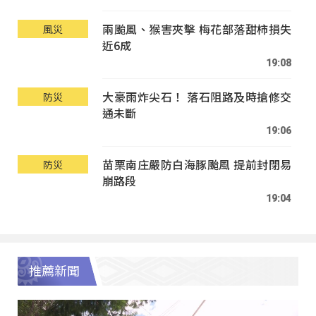
兩颱風、猴害夾擊 梅花部落甜柿損失
風災
近6成
19:08
大豪雨炸尖石！ 落石阻路及時搶修交
防災
通未斷
19:06
苗栗南庄嚴防白海豚颱風 提前封閉易
防災
崩路段
19:04
推薦新聞