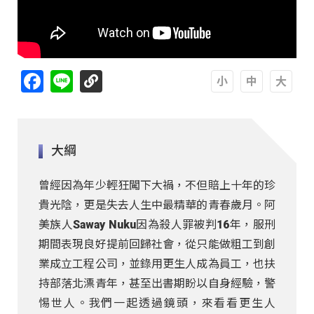
Facebook
Line
A
A
A
大綱
曾經因為年少輕狂闖下大禍，不但賠上十年的珍
貴光陰，更是失去人生中最精華的青春歲月。阿
美族人Saway Nuku因為殺人罪被判16年，服刑
期間表現良好提前回歸社會，從只能做粗工到創
業成立工程公司，並錄用更生人成為員工，也扶
持部落北漂青年，甚至出書期盼以自身經驗，警
惕世人。我們一起透過鏡頭，來看看更生人