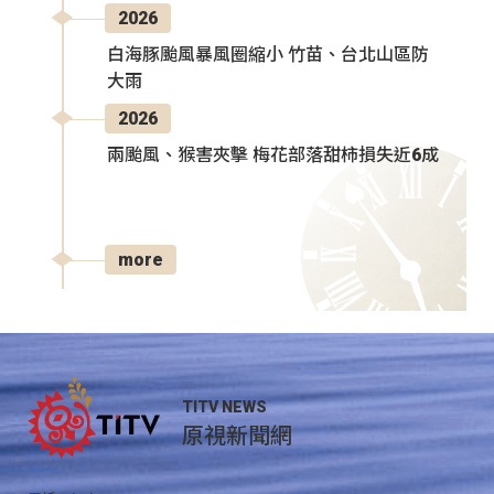
2026
白海豚颱風暴風圈縮小 竹苗、台北山區防
大雨
2026
兩颱風、猴害夾擊 梅花部落甜柿損失近6成
more
TITV NEWS
原視新聞網