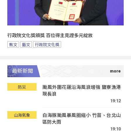
行政院文化獎頒獎 百位得主見證多元綻放
教文
藝文
行政院文化獎
最新新聞
颱風外圍花蓮沿海風浪增強 鹽寮漁港
防災
現長浪
19:12
白海豚颱風暴風圈縮小 竹苗、台北山
山海氣象
區防大雨
19:10