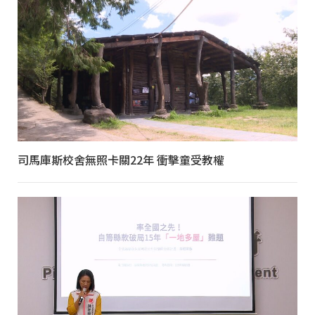
司馬庫斯校舍無照卡關22年 衝擊童受教權