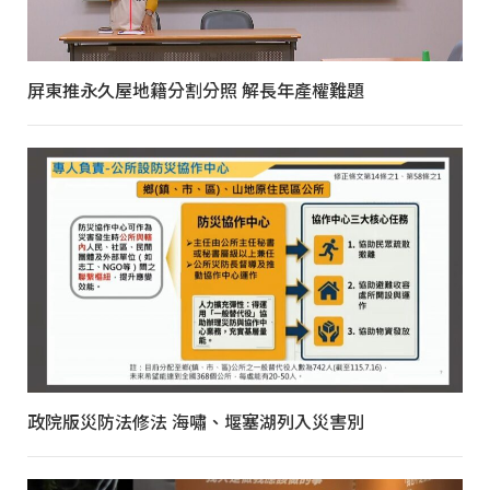
屏東推永久屋地籍分割分照 解長年產權難題
政院版災防法修法 海嘯、堰塞湖列入災害別