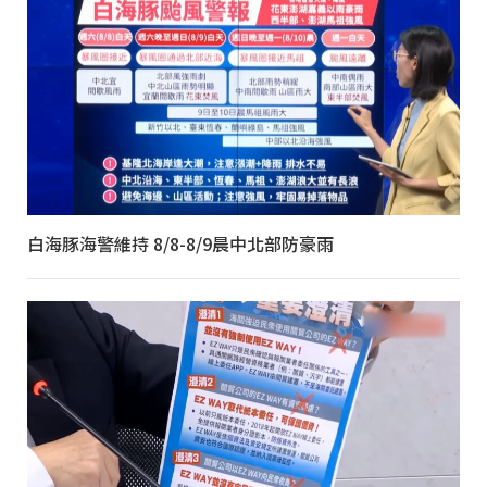
白海豚海警維持 8/8-8/9晨中北部防豪雨