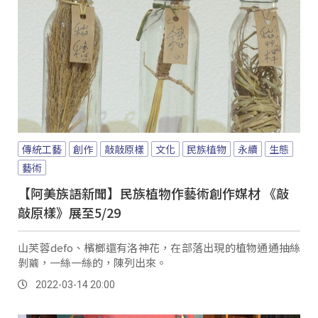
傳統工藝
創作
敲敲原樣
文化
民族植物
永續
生態
藝術
【阿美族語新聞】民族植物作藝術創作媒材 《敲
敲原樣》展至5/29
山芙蓉defo、檳榔還有洛神花，在部落出現的植物通通抽絲
剝繭，一絲一絲的，陳列出來。
2022-03-14 20:00