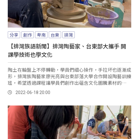
分享
創作
卑南
台東
排灣
【排灣族語新聞】排灣陶藝家、台東部大攜手 開
課學技術也學文化
陶土在輪盤上不停轉動，學員們細心操作，手拉坏也逐漸成
形，排灣族陶藝家廖光亮與台東部落大學合作開設陶藝訓練
班，希望透過課程讓學員們創作出蘊含文化圖騰素材的陶製
器皿。
2022-06-18 20:00