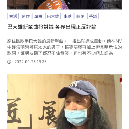
生活
創作
單曲
巴大雄
幽默
歌詞
爭議
巴大雄新單曲掀討論 各界出現正反評論
原住民歌手巴大雄的最新單曲，一推出就造成轟動，他在MV
中飾演暗戀鄰居太太的男子，搞笑演繹再加上極具暗示性的
歌詞，讓網友聽了都忍不住發笑，但也有不少網友認為，歌
名以及歌詞涉及性自主權議題，有刻意對女性性...。
2022-09-26 19:35