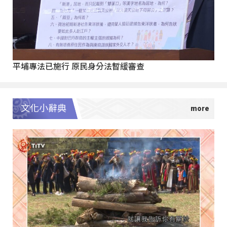
平埔專法已施行 原民身分法暫緩審查
文化小辭典