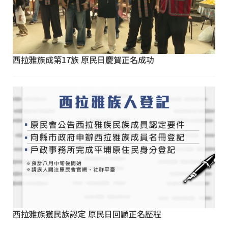
西拉雅族成第17族 原民日慶賀正名成功
西拉雅族獲民族認定 原民日回顧正名歷程