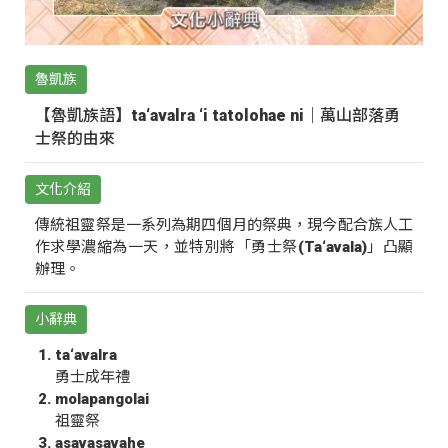
魯凱族
【魯凱族語】ta‘avalra ‘i tatolohae ni｜萬山部落勇
士祭的由來
文化介紹
傳統祖靈祭是一系列為期四個月的祭典，現今配合族人工
作求學濃縮為一天，並特別將「勇士祭(Ta‘avala)」凸顯
辦理。
小辭典
ta‘avalra
勇士成年禮
molapangolai
祖靈祭
asavasavahe