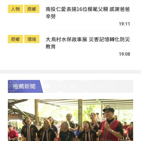
南投仁愛表揚16位模範父親 感謝爸爸
人物
原鄉
辛勞
19:11
大鳥村水保故事展 災害記憶轉化防災
原鄉
環境
教育
19:08
推薦新聞