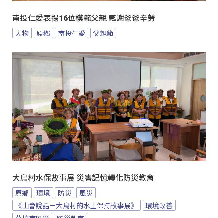
南投仁愛表揚16位模範父親 感謝爸爸辛勞
人物
原鄉
南投仁愛
父親節
大鳥村水保故事展 災害記憶轉化防災教育
原鄉
環境
防災
風災
《山會說話－大鳥村的水土保持故事展》
環境改善
莫拉克風災
防災教育