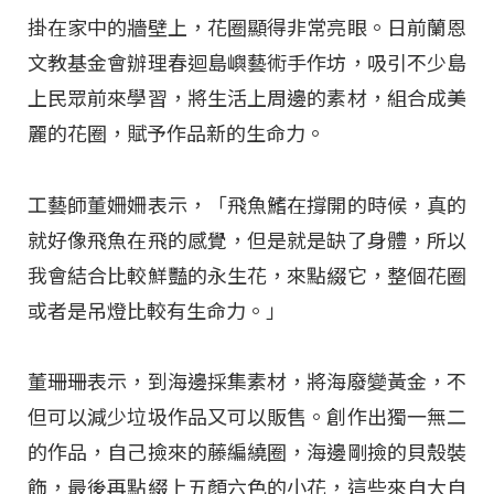
掛在家中的牆壁上，花圈顯得非常亮眼。日前蘭恩
文教基金會辦理春迴島嶼藝術手作坊，吸引不少島
上民眾前來學習，將生活上周邊的素材，組合成美
麗的花圈，賦予作品新的生命力。
工藝師董姍姍表示，「飛魚鰭在撐開的時候，真的
就好像飛魚在飛的感覺，但是就是缺了身體，所以
我會結合比較鮮豔的永生花，來點綴它，整個花圈
或者是吊燈比較有生命力。」
董珊珊表示，到海邊採集素材，將海廢變黃金，不
但可以減少垃圾作品又可以販售。創作出獨一無二
的作品，自己撿來的藤編繞圈，海邊剛撿的貝殼裝
飾，最後再點綴上五顏六色的小花，這些來自大自