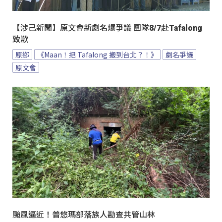
【涉己新聞】原文會新劇名爆爭議 團隊8/7赴Tafalong
致歉
原鄉
《Maan！把 Tafalong 搬到台北？！》
劇名爭議
原文會
颱風逼近！普悠瑪部落族人勘查共管山林