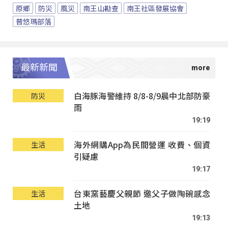
原鄉
防災
風災
南王山勘查
南王社區發展協會
普悠瑪部落
最新新聞
白海豚海警維持 8/8-8/9晨中北部防豪
防災
雨
19:19
海外網購App為民間營運 收費、個資
生活
引疑慮
19:17
台東窯藝慶父親節 邀父子做陶碗感念
生活
土地
19:13