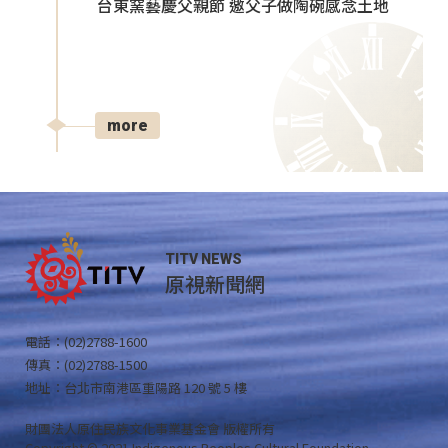
台東窯藝慶父親節 邀父子做陶碗感念土地
more
TITV NEWS
原視新聞網
電話：(02)2788-1600
傳真：(02)2788-1500
地址：台北市南港區重陽路 120 號 5 樓
財團法人原住民族文化事業基金會 版權所有
Copyright © 2021 Indigenous Peoples Cultural Foundation