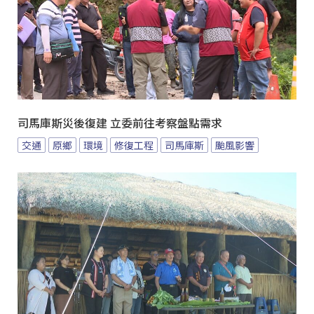
司馬庫斯災後復建 立委前往考察盤點需求
交通
原鄉
環境
修復工程
司馬庫斯
颱風影響