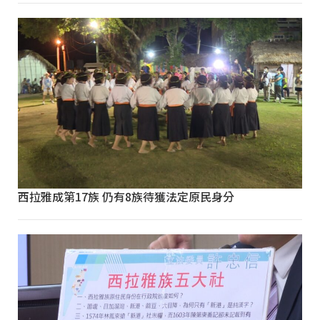
西拉雅成第17族 仍有8族待獲法定原民身分