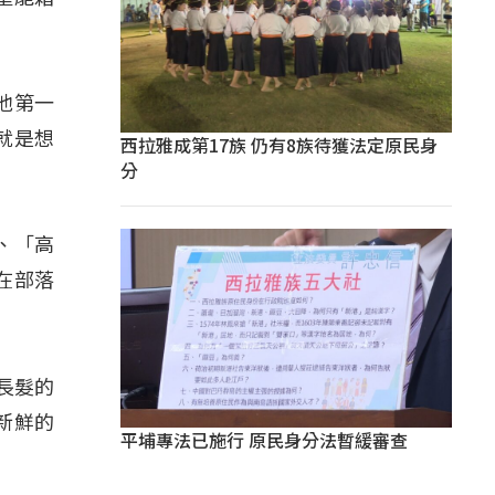
對他第一
就是想
西拉雅成第17族 仍有8族待獲法定原民身
分
、「高
在部落
著長髮的
新鮮的
平埔專法已施行 原民身分法暫緩審查