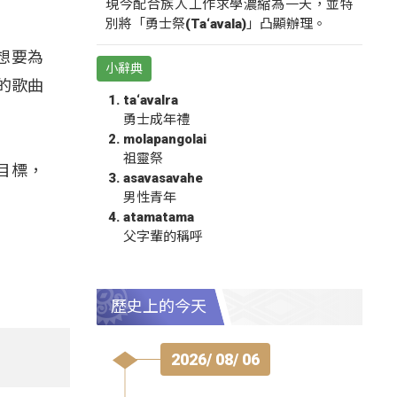
現今配合族人工作求學濃縮為一天，並特
別將「勇士祭(Ta‘avala)」凸顯辦理。
更想要為
小辭典
的歌曲
ta‘avalra
勇士成年禮
molapangolai
祖靈祭
目標，
asavasavahe
男性青年
atamatama
父字輩的稱呼
歷史上的今天
2026/ 08/ 06