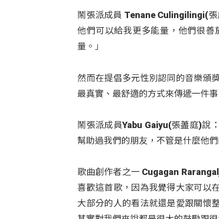
鬧張派成員 Tenane Culingi
他們可以給我更多能量，他們很善
量。」
然而在提倡多元性別認同的音樂頒
最真實、最舒適的方式來傳遞一件事
鬧張派成員Yabu Gaiyu(張藎
幫助過我們的朋友，不管是什麼他們
歌曲創作者之一 Cugagan Rar
喜歡這首歌，因為我覺得大家可以
大部分的人的看法就還是愛跟關懷
其實對我們來說都是很大的鼓勵跟很