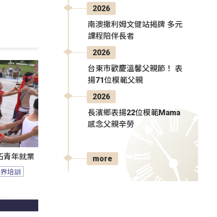
2026
南澳撒利姆文健站揭牌 多元
課程陪伴長者
2026
台東市歡慶溫馨父親節！ 表
揚71位模範父親
2026
長濱鄉表揚22位模範Mama
感念父親辛勞
拓青年就業
more
跨界培訓