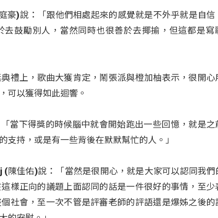
lingi(張庭豪)說：「跟他們相處起來的感覺就是不外乎就是自
於去鼓勵別人，當然同時也很善於去揶揄，但這都是寫
獎典禮上，歌曲大獲肯定，鬧張派與橙加柚表示，很開心
，可以獲得如此迴響。
庭)說：「當下得獎的時候腦中就會開始跑出一些回憶，就是
的支持，或是有一些背後在默默幫忙的人。」
angalj (陳佳佑)說：「當然是很開心，就是大家可以認同我
在這樣正向的議題上面認同的話是一件很好的事情，至少
整個社會，至一次不管是評審老師的評語還是爆姊之後的
大的安慰。」