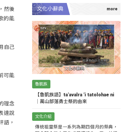
文化小辭典
信，然後
歌的能
用自己
之前可能
魯凱族
【魯凱族語】ta‘avalra ‘i tatolohae ni
｜萬山部落勇士祭的由來
們的理念
表達說
文化介紹
評語，
傳統祖靈祭是一系列為期四個月的祭典，