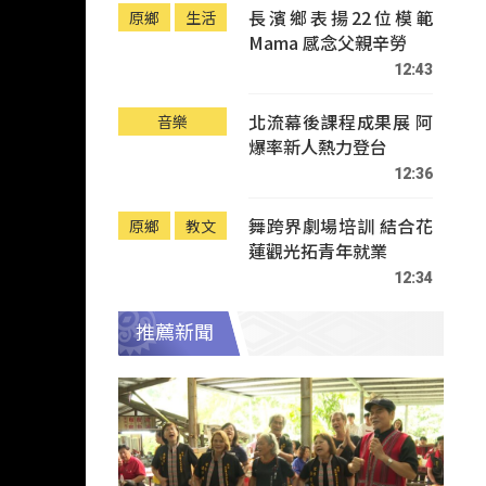
長濱鄉表揚22位模範
原鄉
生活
Mama 感念父親辛勞
12:43
北流幕後課程成果展 阿
音樂
爆率新人熱力登台
12:36
舞跨界劇場培訓 結合花
原鄉
教文
蓮觀光拓青年就業
12:34
推薦新聞