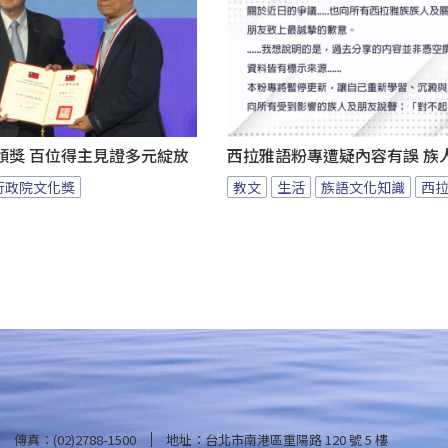
頒獎 百位得主見證多元綻放
西拉雅語粉專遭疑內容有誤 族
行政院文化獎
教文
生活
族語文化知識
西
傳真：(02)2788-1500
地址：台北市南港區重陽路 120 號 5 樓