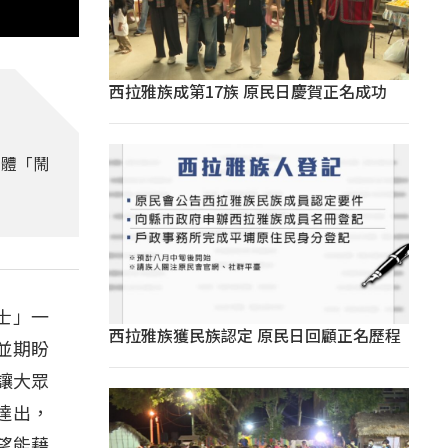
西拉雅族成第17族 原民日慶賀正名成功
團體「鬧
士」一
西拉雅族獲民族認定 原民日回顧正名歷程
並期盼
望讓大眾
達出，
望能藉