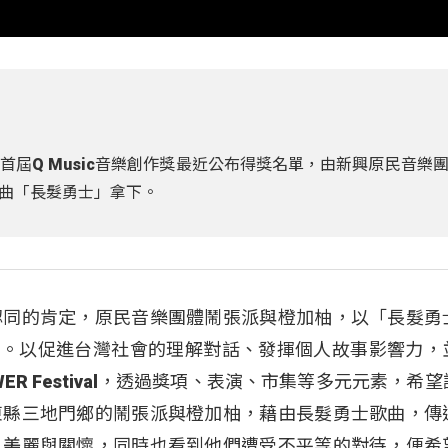
屆Q Music音樂創作獎最近公布得獎名單，由新興原民音樂
曲「長髮勇士」拿下。
認同的肯定，原民音樂團體鬧張派與橙加柚，以「長髮勇
創作獎。以促進台灣社會的理解對話、發揮個人故事影響力，
ER Festival，透過獎項、表演、市集等多元元素，希
東縣三地門鄉的鬧張派與橙加柚，藉由長髮勇士歌曲，傳
、美麗與關懷，同時也看到他們遭受不平等的對待，便希