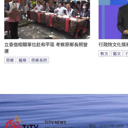
立委偕相關單位赴和平區 考察原鄉長照營
行政院文化獎
運
教文
藝文
原鄉
醫療
原鄉長照
TITV NEWS
電話：(02)2788-1600