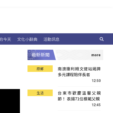
的今天
文化小辭典
活動訊息
最新新聞
南澳撒利姆文健站揭牌
原鄉
多元課程陪伴長者
12:50
台東市歡慶溫馨父親
生活
節！ 表揚71位模範父親
12:45