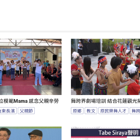
位模範Mama 感念父親辛勞
舞跨界劇場培訓 結合花蓮觀光
台東長濱
父親節
原鄉
教文
原民樂舞人才
舞