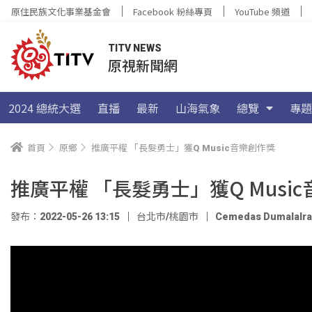
原住民族文化事業基金會
Facebook 粉絲專頁
YouTube 頻道
TITV NEWS
原視新聞網
2024 總統大選
直播
最新
山海氣象
總覽
專題
首頁
原鄉
推廣平權 「長髮勇士」獲Q Music音樂創作獎
推廣平權 「長髮勇士」獲Q Musi
發布：2022-05-26 13:15
台北市/桃園市
Cemedas Dumalalr