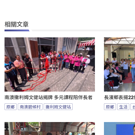
相關文章
南澳撒利姆文健站揭牌 多元課程陪伴長者
長濱鄉表揚22
原鄉
南澳碧候村
撒利姆文健站
原鄉
生活