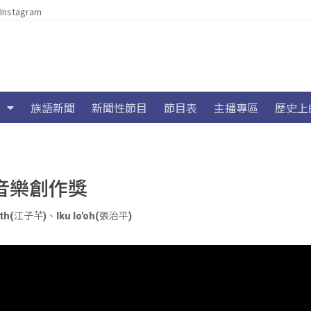
Instagram
族語新聞
新聞性節目
節目表
主播專區
歷史上
c音樂創作獎
ath(江子芊)
、
Iku lo'oh(張治平)