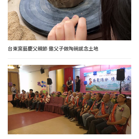
台東窯藝慶父親節 邀父子做陶碗感念土地