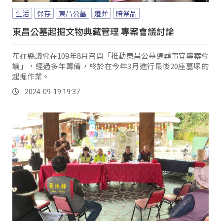
生活
保存
東昌公墓
遷葬
陪祭品
東昌公墓起掘文物典藏管理 專案會議討論
花蓮縣議會在109年8月召開「推動東昌公墓遷葬事宜專案會
議」，經過多年籌備，終於在今年3月進行最後20座墓塚的
起掘作業。
2024-09-19 19:37