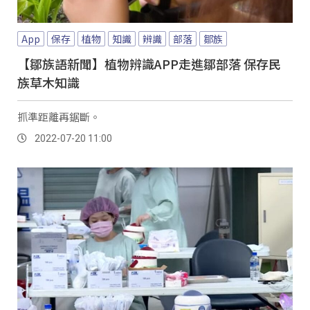
App
保存
植物
知識
辨識
部落
鄒族
【鄒族語新聞】植物辨識APP走進鄒部落 保存民
族草木知識
抓準距離再鋸斷。
2022-07-20 11:00