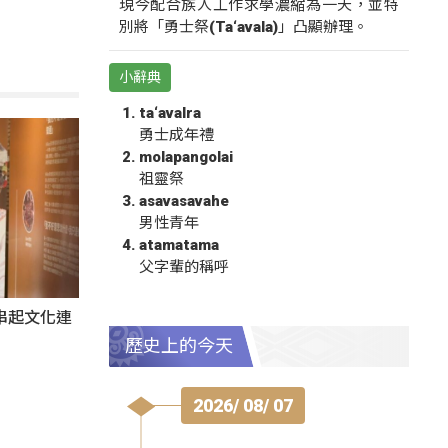
現今配合族人工作求學濃縮為一天，並特
別將「勇士祭(Ta‘avala)」凸顯辦理。
小辭典
ta‘avalra
勇士成年禮
molapangolai
祖靈祭
asavasavahe
男性青年
atamatama
父字輩的稱呼
氛串起文化連
歷史上的今天
2026/ 08/ 07