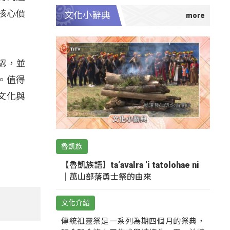
核心價
文化小辭典
認，並
。值得
文化與
魯凱族
【魯凱族語】ta‘avalra ‘i tatolohae ni
｜萬山部落勇士祭的由來
文化介紹
傳統祖靈祭是一系列為期四個月的祭典，