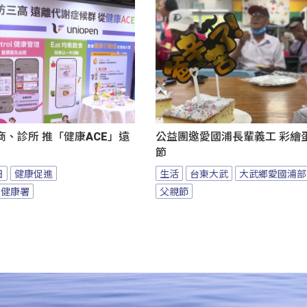
、診所 推「健康ACE」遠
公益團邀愛國浦長輩義工 彩繪
節
日
健康促進
生活
台東大武
大武鄉愛國浦部
民健康署
父親節