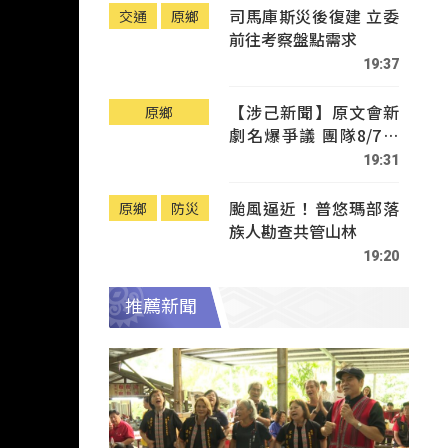
司馬庫斯災後復建 立委
交通
原鄉
前往考察盤點需求
19:37
【涉己新聞】原文會新
原鄉
劇名爆爭議 團隊8/7赴
Tafalong致歉
19:31
颱風逼近！普悠瑪部落
原鄉
防災
族人勘查共管山林
19:20
推薦新聞