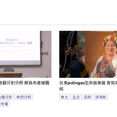
地籍分割分照 解長年產權難
台東pulingau生命故事展 香
結
地籍分割
執照分照
教文
生活
巫師
排灣族
產地權