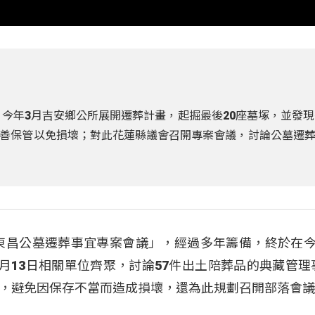
，今年3月吉安鄉公所展開遷葬計畫，起掘最後20座墓塚，並發現
善保管以免損壞；對此花蓮縣議會召開專案會議，討論公墓遷
動東昌公墓遷葬事宜專案會議」，經過多年籌備，終於在今
9月13日相關單位齊聚，討論57件出土陪葬品的典藏管理
，避免因保存不當而造成損壞，還為此規劃召開部落會