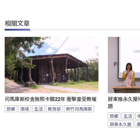
相關文章
司馬庫斯校舍無照卡關22年 衝擊童受教權
屏東推永久屋
題
原鄉
環境
生活
教育部
新竹司馬庫斯
原鄉
生活
屏東永久屋