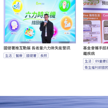
國健署推互動展 長者量六力揪失能警訊
基金會攜手超商
離疾病
生活
醫療
國健署
長照
生活
89量腰
衛生福利部國