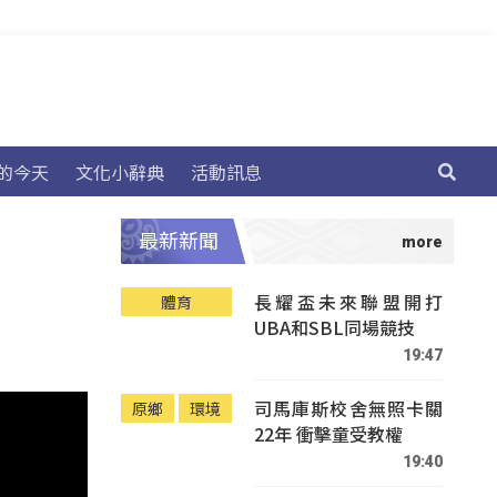
的今天
文化小辭典
活動訊息
最新新聞
長耀盃未來聯盟開打
體育
UBA和SBL同場競技
19:47
司馬庫斯校舍無照卡關
原鄉
環境
22年 衝擊童受教權
19:40