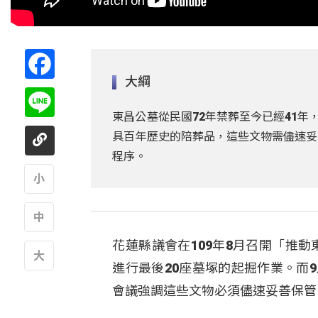
Facebook
大綱
Line
東昌公墓從民國72年禁葬至今已經41年
具百年歷史的陪葬品，這些文物需儘速妥
程序。
A
花蓮縣議會在109年8月召開「推
A
進行最後20座墓塚的起掘作業。而
A
會議強調這些文物必須儘速妥善保管