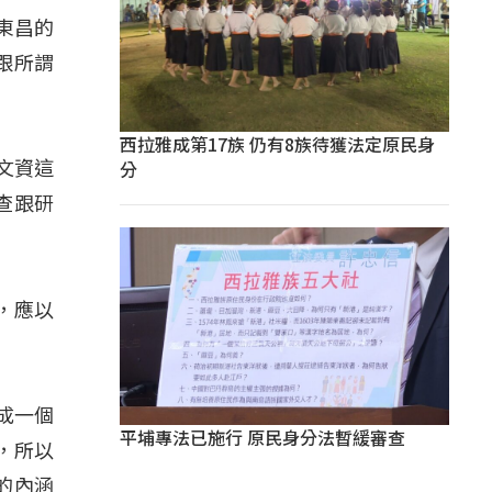
東昌的
跟所謂
西拉雅成第17族 仍有8族待獲法定原民身
分
文資這
查跟研
」
，應以
成一個
平埔專法已施行 原民身分法暫緩審查
，所以
的內涵