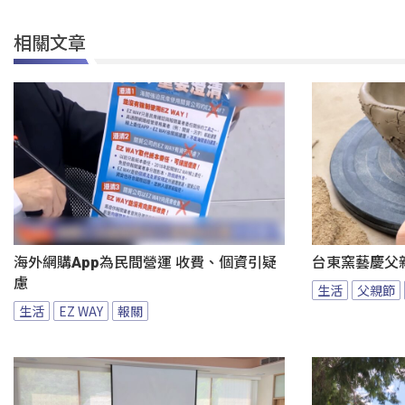
相關文章
海外網購App為民間營運 收費、個資引疑
台東窯藝慶父
慮
生活
父親節
生活
EZ WAY
報關