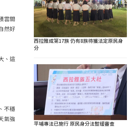
積雲間
自然好
西拉雅成第17族 仍有8族待獲法定原民身
分
大、這
、不穩
天氣強
平埔專法已施行 原民身分法暫緩審查