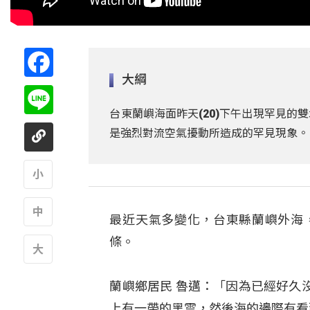
Facebook
大綱
Line
台東蘭嶼海面昨天(20)下午出現罕見
是強烈對流空氣擾動所造成的罕見現象。
A
最近天氣多變化，台東縣蘭嶼外海
A
條。
A
蘭嶼鄉居民 魯邁：「因為已經好久
上有一帶的黑雲，然後海的邊際有看