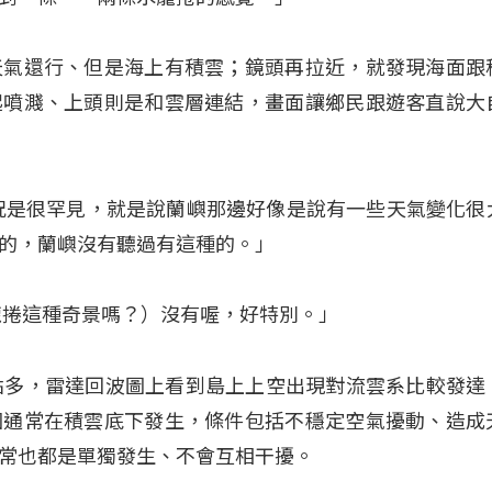
天氣還行、但是海上有積雲；鏡頭再拉近，就發現海面跟
起噴濺、上頭則是和雲層連結，畫面讓鄉民跟遊客直說大
況是很罕見，就是說蘭嶼那邊好像是說有一些天氣變化很
的，蘭嶼沒有聽過有這種的。」
龍捲這種奇景嗎？）沒有喔，好特別。」
點多，雷達回波圖上看到島上上空出現對流雲系比較發達
因通常在積雲底下發生，條件包括不穩定空氣擾動、造成
常也都是單獨發生、不會互相干擾。