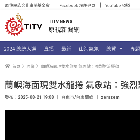
原住民族文化事業基金會
Facebook 粉絲專頁
YouTube 頻道
TITV NEWS
原視新聞網
2024 總統大選
直播
最新
山海氣象
總覽
專題
首頁
原鄉
蘭嶼海面現雙水龍捲 氣象站：強烈對流擾動
蘭嶼海面現雙水龍捲 氣象站：強烈
發布：2025-08-21 19:08
台東市/台東蘭嶼
zemzem