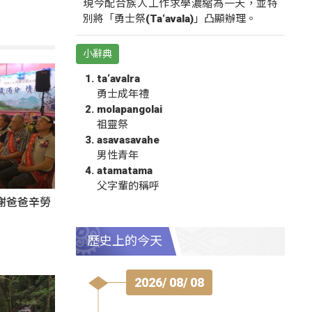
現今配合族人工作求學濃縮為一天，並特
別將「勇士祭(Ta‘avala)」凸顯辦理。
小辭典
ta‘avalra
勇士成年禮
molapangolai
祖靈祭
asavasavahe
男性青年
atamatama
父字輩的稱呼
謝爸爸辛勞
歷史上的今天
2026/ 08/ 08