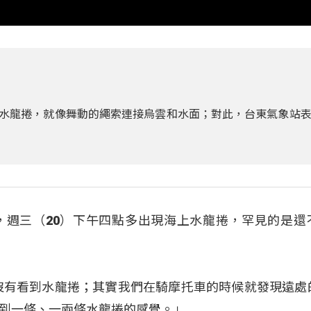
的雙水龍捲，就像舞動的繩索連接烏雲和水面；對此，台東氣象站
，週三（20）下午四點多出現海上水龍捲，罕見的是還
沒有看到水龍捲；其實我們在騎摩托車的時候就發現遠處
到一條、一兩條水龍捲的感覺。」