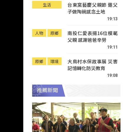
台東窯藝慶父親節 邀父
生活
子做陶碗感念土地
19:13
南投仁愛表揚16位模範
人物
原鄉
父親 感謝爸爸辛勞
19:11
大鳥村水保故事展 災害
原鄉
環境
記憶轉化防災教育
19:08
推薦新聞