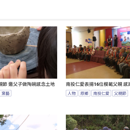
親節 邀父子做陶碗感念土地
南投仁愛表揚16位模範父親 感
窯藝
人物
原鄉
南投仁愛
父親節