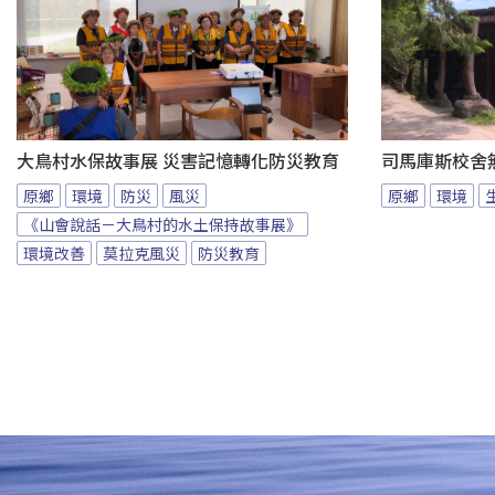
大鳥村水保故事展 災害記憶轉化防災教育
司馬庫斯校舍無
原鄉
環境
防災
風災
原鄉
環境
《山會說話－大鳥村的水土保持故事展》
環境改善
莫拉克風災
防災教育