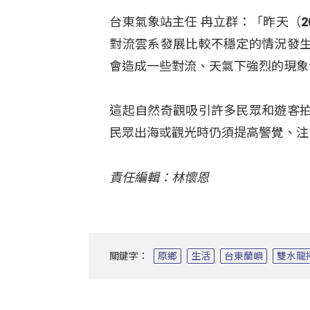
台東氣象站主任 冉立群：「昨天（
對流雲系發展比較不穩定的情況發
會造成一些對流、天氣下強烈的現象
這起自然奇觀吸引許多民眾和遊客
民眾出海或觀光時仍須提高警覺、注
責任編輯：林懷恩
關鍵字：
原鄉
生活
台東蘭嶼
雙水龍