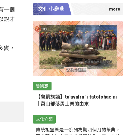
文化小辭典
有一個
以說才
多變，
魯凱族
【魯凱族語】ta‘avalra ‘i tatolohae ni
｜萬山部落勇士祭的由來
文化介紹
傳統祖靈祭是一系列為期四個月的祭典，