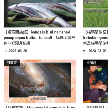
【噶瑪蘭族語】bangsis biRi na naned
【噶瑪蘭族語】taq
pasapsapan bulbul tu sauR｜噶瑪蘭烤飛
kebalan qan
魚味鮮飄月桃香
祭是噶瑪蘭族
2023-03-20
2023-03-03
阿美族
排灣族
【阿美族語】Mangaay kita micaliw tona
【排灣族語】nu n