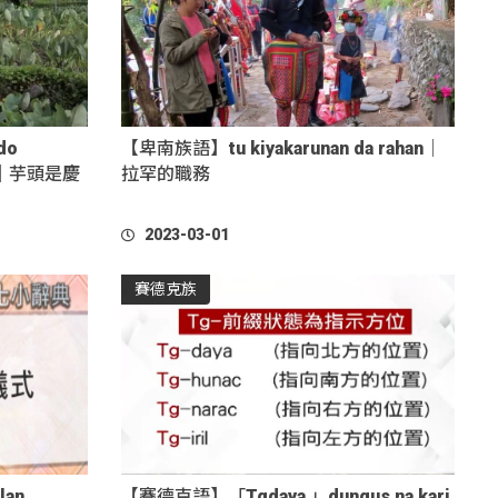
do
【卑南族語】tu kiyakarunan da rahan｜
gso｜芋頭是慶
拉罕的職務
2023-03-01
賽德克族
lan
【賽德克語】「Tgdaya 」dungus na kari