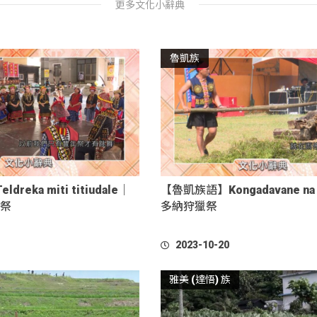
魯凱族
reka miti titiudale｜
【魯凱族語】Kongadavane na 
雨祭
多納狩獵祭
2023-10-20
雅美 (達悟) 族