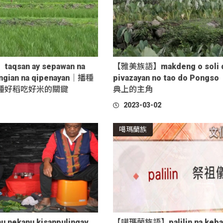
san ay sepawan na
【雅美族語】makdeng o soli 
engian na qipenayan｜播種
pivazayan no tao do Pon
種好稻吃好米的關鍵
典上的主角
2023-03-02
噶瑪蘭族
ekanu kisanpulingav
【噶瑪蘭族語】palilin na keba