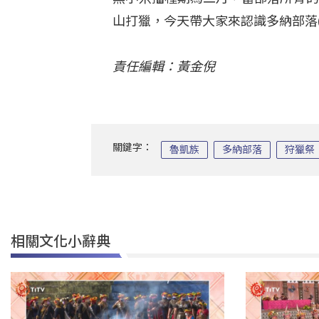
山打獵，今天帶大家來認識多納部落(Ko
責任編輯：黃金倪
關鍵字：
魯凱族
多納部落
狩獵祭
相關文化小辭典