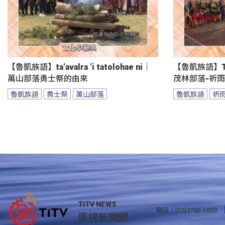
【魯凱族語】ta‘avalra ‘i tatolohae ni｜
【魯凱族語】Teld
萬山部落勇士祭的由來
茂林部落-祈
魯凱族語
勇士祭
萬山部落
魯凱族語
祈
TITV NEWS
電話：(02)2788-1600
原視新聞網