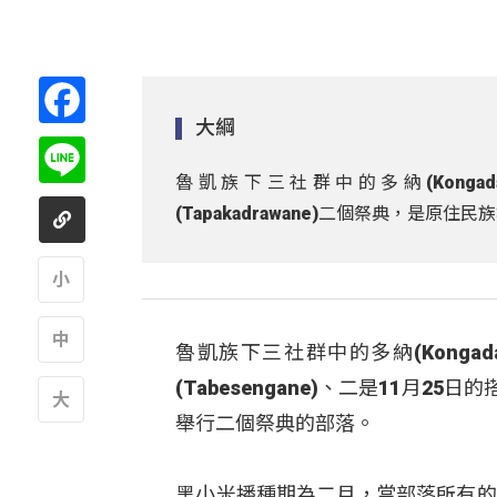
https://youtu.be/dBp0eblUsSE
Facebook
大綱
Line
魯凱族下三社群中的多納(Kongada
(Tapakadrawane)二個祭典，是
A
魯凱族下三社群中的多納(Konga
A
(Tabesengane)、二是11月25
舉行二個祭典的部落。
A
黑小米播種期為二月，當部落所有的播種(