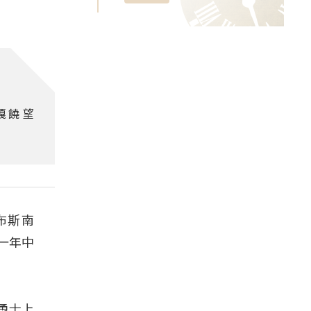
巴嘎饒望
布斯南
在一年中
人勇士上