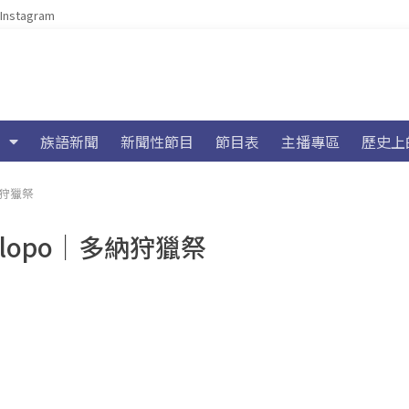
Instagram
族語新聞
新聞性節目
節目表
主播專區
歷史上
納狩獵祭
walopo｜多納狩獵祭