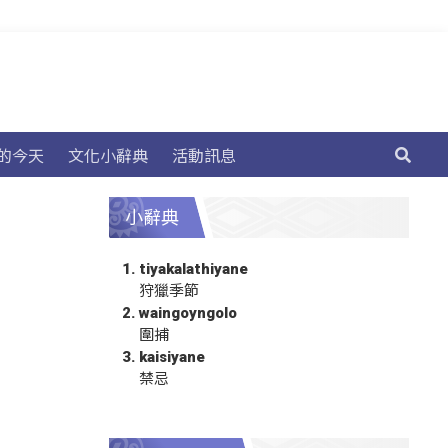
的今天
文化小辭典
活動訊息
小辭典
tiyakalathiyane
狩獵季節
waingoyngolo
圍捕
kaisiyane
禁忌