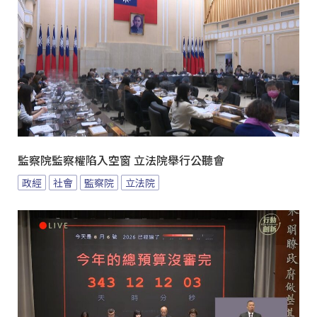
監察院監察權陷入空窗 立法院舉行公聽會
政經
社會
監察院
立法院