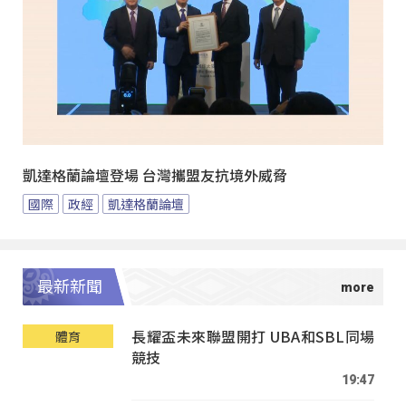
凱達格蘭論壇登場 台灣攜盟友抗境外威脅
國際
政經
凱達格蘭論壇
最新新聞
長耀盃未來聯盟開打 UBA和SBL同場
體育
競技
19:47