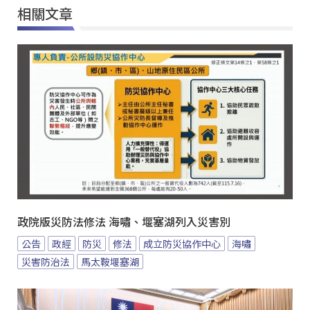
相關文章
政院版災防法修法 海嘯、堰塞湖列入災害別
公告
政經
防災
修法
成立防災協作中心
海嘯
災害防治法
馬太鞍堰塞湖