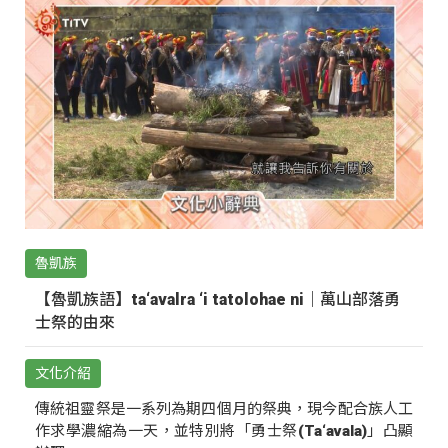
魯凱族
【魯凱族語】ta‘avalra ‘i tatolohae ni｜萬山部落勇
士祭的由來
文化介紹
傳統祖靈祭是一系列為期四個月的祭典，現今配合族人工
作求學濃縮為一天，並特別將「勇士祭(Ta‘avala)」凸顯