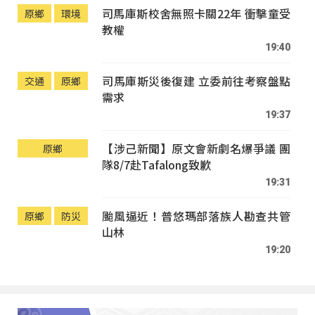
司馬庫斯校舍無照卡關22年 衝擊童受
原鄉
環境
教權
19:40
司馬庫斯災後復建 立委前往考察盤點
交通
原鄉
需求
19:37
【涉己新聞】原文會新劇名爆爭議 團
原鄉
隊8/7赴Tafalong致歉
19:31
颱風逼近！普悠瑪部落族人勘查共管
原鄉
防災
山林
19:20