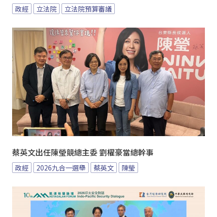
政經
立法院
立法院預算審議
蔡英文出任陳瑩競總主委 劉櫂豪當總幹事
政經
2026九合一選舉
蔡英文
陳瑩