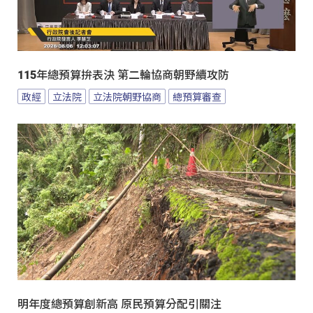
115年總預算拚表決 第二輪協商朝野續攻防
政經
立法院
立法院朝野協商
總預算審查
明年度總預算創新高 原民預算分配引關注