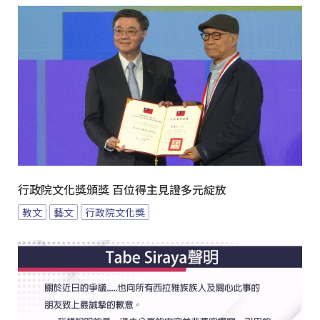
行政院文化獎頒獎 百位得主見證多元綻放
教文
藝文
行政院文化獎