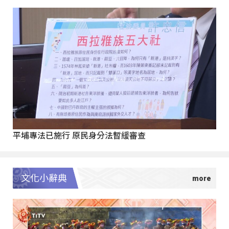
平埔專法已施行 原民身分法暫緩審查
文化小辭典