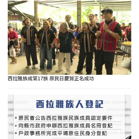
西拉雅族成第17族 原民日慶賀正名成功