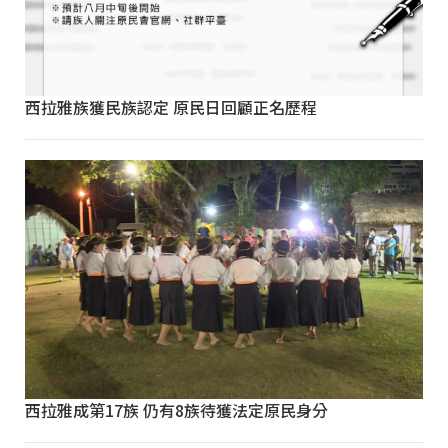
西拉雅族獲民族認定 原民日回顧正名歷程
西拉雅成第17族 仍有8族待獲法定原民身分