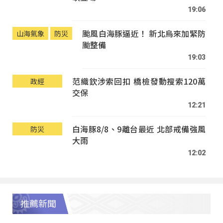
19:06
颱風白海豚逼近！ 新北烏來加緊防
山海氣象
防災
颱整備
19:03
范織欽涉索回扣 橋檢發動搜索120萬
政經
交保
12:21
白海豚8/8、9離台最近 北部戒備強風
防災
大雨
12:02
推薦新聞