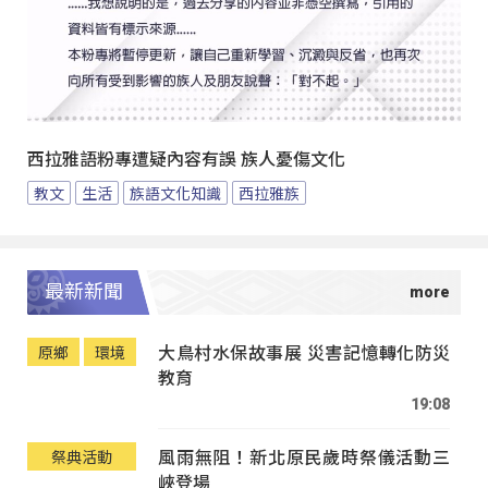
西拉雅語粉專遭疑內容有誤 族人憂傷文化
教文
生活
族語文化知識
西拉雅族
最新新聞
大鳥村水保故事展 災害記憶轉化防災
原鄉
環境
教育
19:08
風雨無阻！新北原民歲時祭儀活動三
祭典活動
峽登場