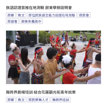
族語認證首推在地測驗 屏東舉辦說明會
原鄉
教文
原住民族語言能力認證在地測驗
原民會
原語會
屏東來義高中
舞跨界劇場培訓 結合花蓮觀光拓青年就業
原鄉
教文
原民樂舞人才
舞跨界培訓