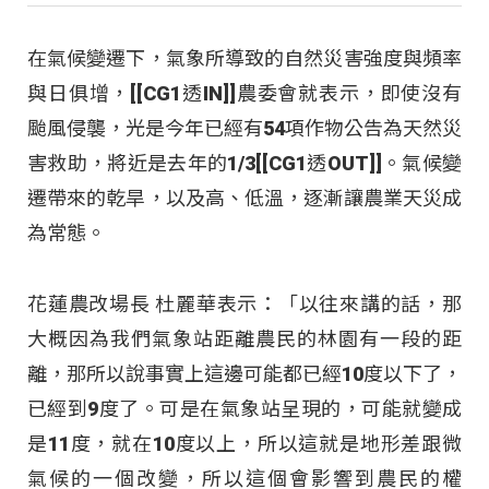
在氣候變遷下，氣象所導致的自然災害強度與頻率
與日俱增，[[CG1透IN]]農委會就表示，即使沒有
颱風侵襲，光是今年已經有54項作物公告為天然災
害救助，將近是去年的1/3[[CG1透OUT]]。氣候變
遷帶來的乾旱，以及高、低溫，逐漸讓農業天災成
為常態。
花蓮農改場長 杜麗華表示：「以往來講的話，那
大概因為我們氣象站距離農民的林園有一段的距
離，那所以說事實上這邊可能都已經10度以下了，
已經到9度了。可是在氣象站呈現的，可能就變成
是11度，就在10度以上，所以這就是地形差跟微
氣候的一個改變，所以這個會影響到農民的權