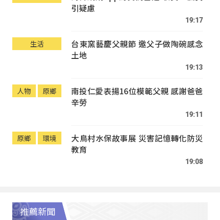
引疑慮
19:17
台東窯藝慶父親節 邀父子做陶碗感念
生活
土地
19:13
南投仁愛表揚16位模範父親 感謝爸爸
人物
原鄉
辛勞
19:11
大鳥村水保故事展 災害記憶轉化防災
原鄉
環境
教育
19:08
推薦新聞