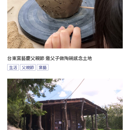
台東窯藝慶父親節 邀父子做陶碗感念土地
生活
父親節
窯藝