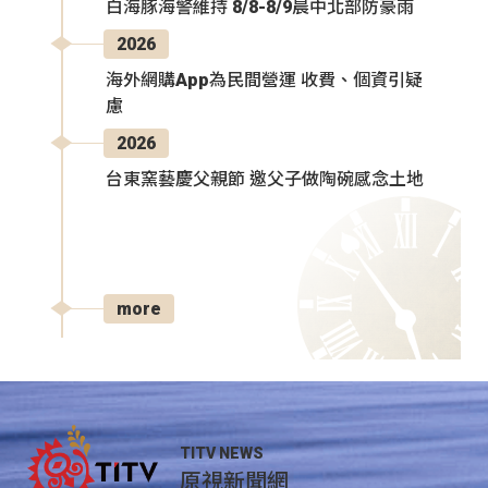
白海豚海警維持 8/8-8/9晨中北部防豪雨
2026
海外網購App為民間營運 收費、個資引疑
慮
2026
台東窯藝慶父親節 邀父子做陶碗感念土地
more
TITV NEWS
原視新聞網