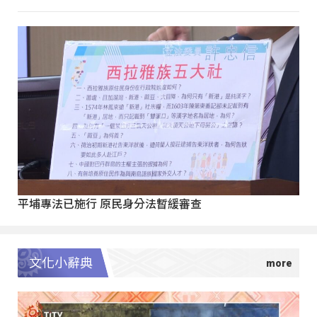
平埔專法已施行 原民身分法暫緩審查
文化小辭典