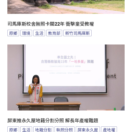
司馬庫斯校舍無照卡關22年 衝擊童受教權
原鄉
環境
生活
教育部
新竹司馬庫斯
屏東推永久屋地籍分割分照 解長年產權難題
原鄉
生活
地籍分割
執照分照
屏東永久屋
產地權