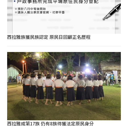
西拉雅族獲民族認定 原民日回顧正名歷程
西拉雅成第17族 仍有8族待獲法定原民身分