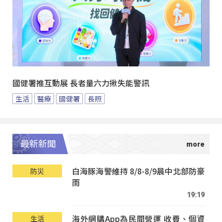
國健署推互動展 長者量六力揪失能警訊
生活
醫療
國健署
長照
最新新聞
白海豚海警維持 8/8-8/9晨中北部防豪
防災
雨
19:19
海外網購App為民間營運 收費、個資
生活