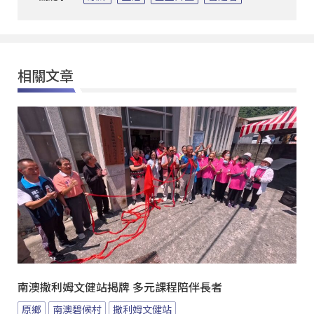
相關文章
南澳撒利姆文健站揭牌 多元課程陪伴長者
原鄉
南澳碧候村
撒利姆文健站