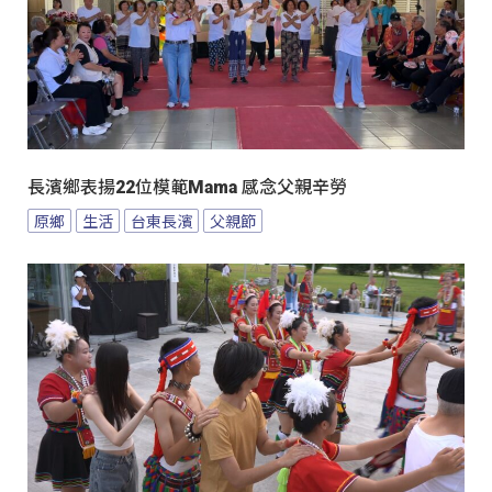
長濱鄉表揚22位模範Mama 感念父親辛勞
原鄉
生活
台東長濱
父親節