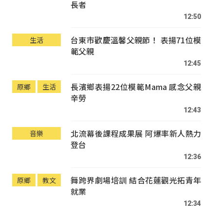
長者
12:50
台東市歡慶溫馨父親節！ 表揚71位模
生活
範父親
12:45
長濱鄉表揚22位模範Mama 感念父親
原鄉
生活
辛勞
12:43
北流幕後課程成果展 阿爆率新人熱力
音樂
登台
12:36
舞跨界劇場培訓 結合花蓮觀光拓青年
原鄉
教文
就業
12:34