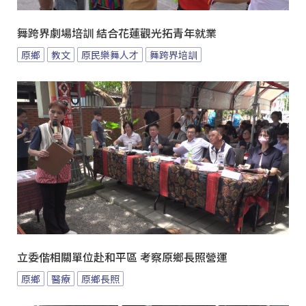
舞跨界劇場培訓 結合花蓮觀光拓青年就業
原鄉
教文
原民樂舞人才
舞跨界培訓
立委偕相關單位赴和平區 考察原鄉長照營運
原鄉
醫療
原鄉長照