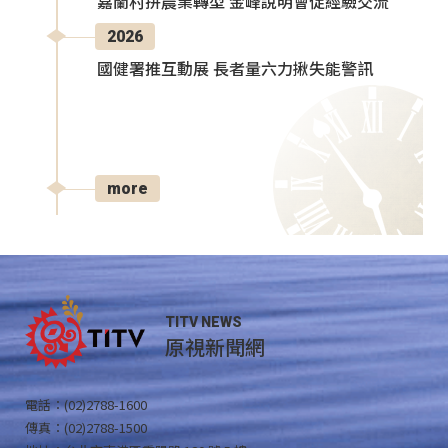
嘉蘭村拚農業轉型 金峰說明會促經驗交流
2026
國健署推互動展 長者量六力揪失能警訊
more
TITV NEWS
原視新聞網
電話：(02)2788-1600
傳真：(02)2788-1500