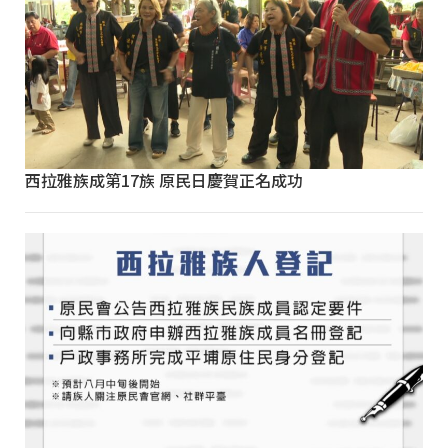
西拉雅族成第17族 原民日慶賀正名成功