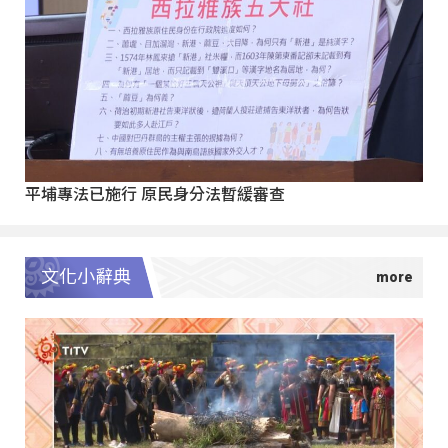
平埔專法已施行 原民身分法暫緩審查
文化小辭典