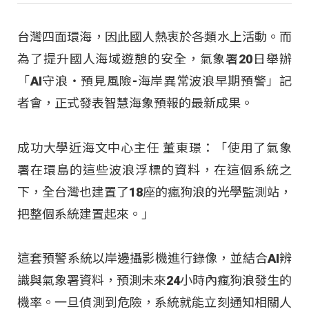
台灣四面環海，因此國人熱衷於各類水上活動。而
為了提升國人海域遊憩的安全，氣象署20日舉辦
「AI守浪・預見風險-海岸異常波浪早期預警」記
者會，正式發表智慧海象預報的最新成果。
成功大學近海文中心主任 董東璟：「使用了氣象
署在環島的這些波浪浮標的資料，在這個系統之
下，全台灣也建置了18座的瘋狗浪的光學監測站，
把整個系統建置起來。」
這套預警系統以岸邊攝影機進行錄像，並結合AI辨
識與氣象署資料，預測未來24小時內瘋狗浪發生的
機率。一旦偵測到危險，系統就能立刻通知相關人