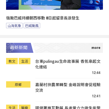
強颱巴威持續朝西移動 8日起留意長浪發生
山海氣象
巴威颱風
最新新聞
台東pulingau生命故事展 香氛串起文
教文
生活
化連結
12:44
嘉蘭村拚農業轉型 金峰說明會促經驗
原鄉
交流
12:41
國健署推互動展 長者量六力揪失能警
生活
醫療