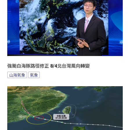
強颱白海豚路徑修正 8/4北台灣風向轉變
山海氣象
氣象