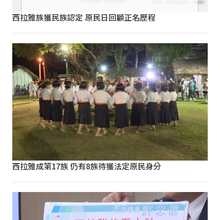
西拉雅族獲民族認定 原民日回顧正名歷程
西拉雅成第17族 仍有8族待獲法定原民身分