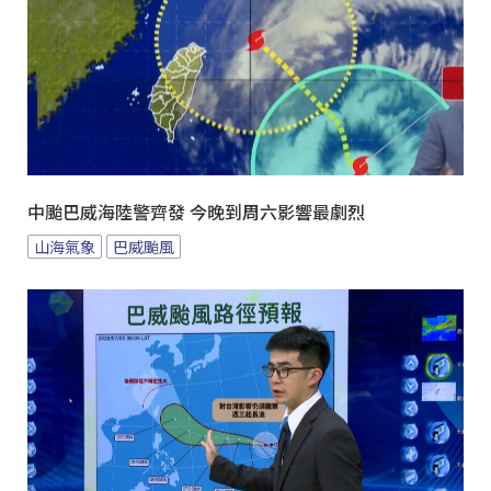
中颱巴威海陸警齊發 今晚到周六影響最劇烈
山海氣象
巴威颱風