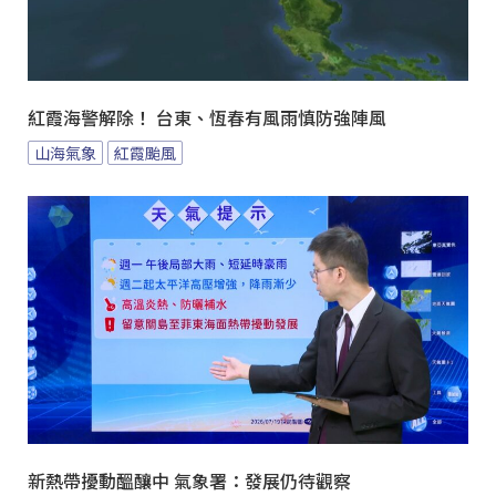
紅霞海警解除！ 台東、恆春有風雨慎防強陣風
山海氣象
紅霞颱風
新熱帶擾動醞釀中 氣象署：發展仍待觀察