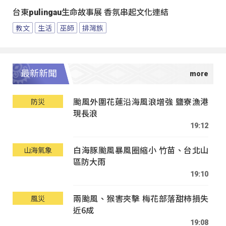
台東pulingau生命故事展 香氛串起文化連結
教文
生活
巫師
排灣族
最新新聞
颱風外圍花蓮沿海風浪增強 鹽寮漁港
防災
現長浪
19:12
白海豚颱風暴風圈縮小 竹苗、台北山
山海氣象
區防大雨
19:10
兩颱風、猴害夾擊 梅花部落甜柿損失
風災
近6成
19:08