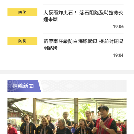
大豪雨炸尖石！ 落石阻路及時搶修交
防災
通未斷
19:06
苗栗南庄嚴防白海豚颱風 提前封閉易
防災
崩路段
19:04
推薦新聞