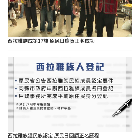
西拉雅族成第17族 原民日慶賀正名成功
西拉雅族獲民族認定 原民日回顧正名歷程