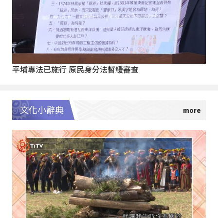
平埔專法已施行 原民身分法暫緩審查
文化小辭典