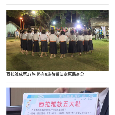
西拉雅成第17族 仍有8族待獲法定原民身分