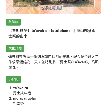
魯凱族
【魯凱族語】ta‘avalra ‘i tatolohae ni｜萬山部落勇
士祭的由來
文化介紹
傳統祖靈祭是一系列為期四個月的祭典，現今配合族人工
作求學濃縮為一天，並特別將「勇士祭(Ta‘avala)」凸顯
辦理。
小辭典
ta‘avalra
勇士成年禮
molapangolai
祖靈祭