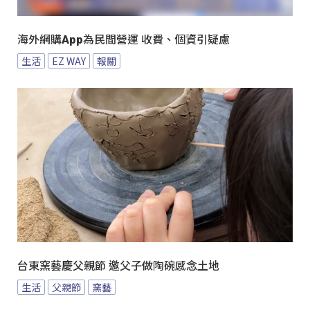
海外網購App為民間營運 收費、個資引疑慮
生活
EZ WAY
報關
台東窯藝慶父親節 邀父子做陶碗感念土地
生活
父親節
窯藝