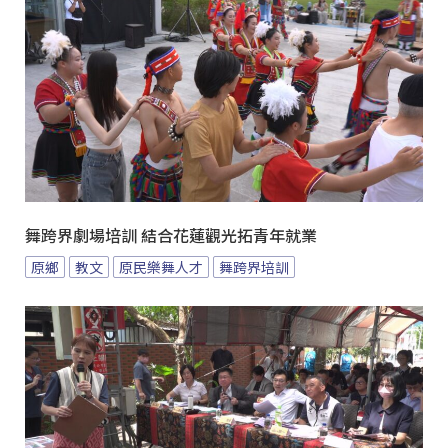
舞跨界劇場培訓 結合花蓮觀光拓青年就業
原鄉
教文
原民樂舞人才
舞跨界培訓