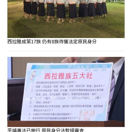
西拉雅成第17族 仍有8族待獲法定原民身分
平埔專法已施行 原民身分法暫緩審查