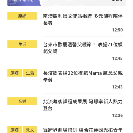
南澳撒利姆文健站揭牌 多元課程陪伴
原鄉
長者
12:50
台東市歡慶溫馨父親節！ 表揚71位模
生活
範父親
12:45
長濱鄉表揚22位模範Mama 感念父親
原鄉
生活
辛勞
12:43
北流幕後課程成果展 阿爆率新人熱力
音樂
登台
12:36
舞跨界劇場培訓 結合花蓮觀光拓青年
原鄉
教文