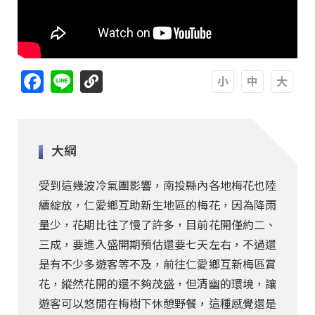
Facebook
Line
A
A
A
大綱
受到這幾波冷氣團影響，南投縣內各地梅花也陸
續綻放，仁愛鄉互助新生地區的梅花，因為降雨
量少，花期比往了慢了許多，目前花開僅約二、
三成，要進入盛開期預估還要七天左右，不過還
是有不少多遊客等不及，前往仁愛鄉互新梅區賞
花，縱然花開的還不夠茂盛，但清幽的環境，讓
遊客可以悠閒在梅樹下休憩野餐，這種感覺還是