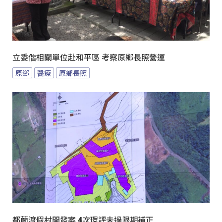
立委偕相關單位赴和平區 考察原鄉長照營運
原鄉
醫療
原鄉長照
都蘭渡假村開發案 4次環評未過限期補正