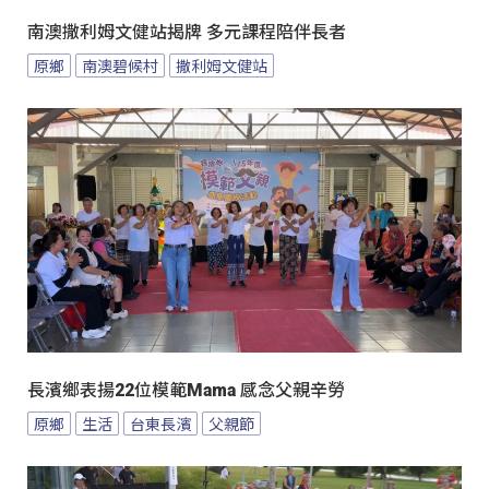
南澳撒利姆文健站揭牌 多元課程陪伴長者
原鄉
南澳碧候村
撒利姆文健站
長濱鄉表揚22位模範Mama 感念父親辛勞
原鄉
生活
台東長濱
父親節