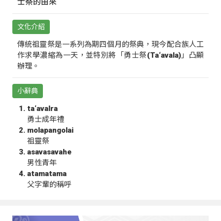
士祭的由來
文化介紹
傳統祖靈祭是一系列為期四個月的祭典，現今配合族人工
作求學濃縮為一天，並特別將「勇士祭(Ta‘avala)」凸顯
辦理。
小辭典
ta‘avalra
勇士成年禮
molapangolai
祖靈祭
asavasavahe
男性青年
atamatama
父字輩的稱呼