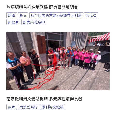
族語認證首推在地測驗 屏東舉辦說明會
原鄉
教文
原住民族語言能力認證在地測驗
原民會
原語會
屏東來義高中
南澳撒利姆文健站揭牌 多元課程陪伴長者
原鄉
南澳碧候村
撒利姆文健站