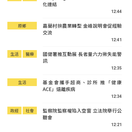
化連結
12:44
嘉蘭村拚農業轉型 金峰說明會促經驗
原鄉
交流
12:41
國健署推互動展 長者量六力揪失能警
生活
醫療
訊
12:35
基金會攜手超商、診所 推「健康
生活
ACE」遠離疾病
12:34
監察院監察權陷入空窗 立法院舉行公
政經
社會
聽會
12:21