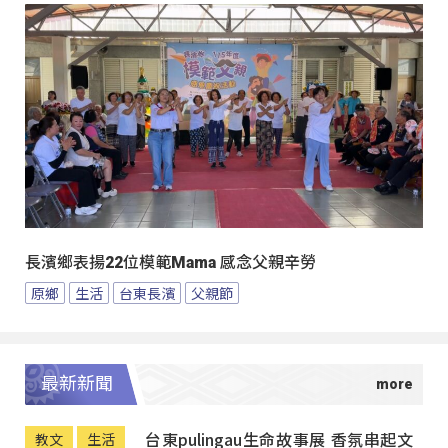
長濱鄉表揚22位模範Mama 感念父親辛勞
原鄉
生活
台東長濱
父親節
最新新聞
台東pulingau生命故事展 香氛串起文
教文
生活