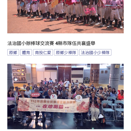
法治國小辦棒球交流賽 4縣市隊伍共襄盛舉
原鄉
體育
南投仁愛
原鄉少棒隊
法治國小少棒隊