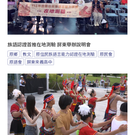
族語認證首推在地測驗 屏東舉辦說明會
原鄉
教文
原住民族語言能力認證在地測驗
原民會
原語會
屏東來義高中