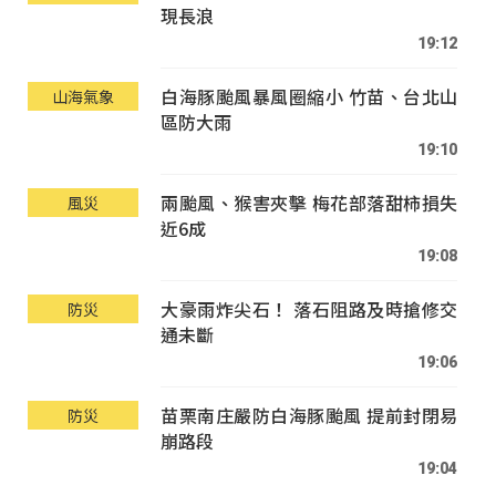
現長浪
19:12
白海豚颱風暴風圈縮小 竹苗、台北山
山海氣象
區防大雨
19:10
兩颱風、猴害夾擊 梅花部落甜柿損失
風災
近6成
19:08
大豪雨炸尖石！ 落石阻路及時搶修交
防災
通未斷
19:06
苗栗南庄嚴防白海豚颱風 提前封閉易
防災
崩路段
19:04