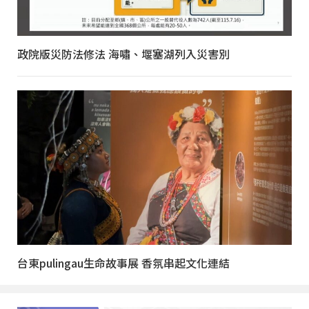
政院版災防法修法 海嘯、堰塞湖列入災害別
台東pulingau生命故事展 香氛串起文化連結