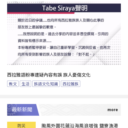
西拉雅語粉專遭疑內容有誤 族人憂傷文化
教文
生活
族語文化知識
西拉雅族
最新新聞
颱風外圍花蓮沿海風浪增強 鹽寮漁港
防災