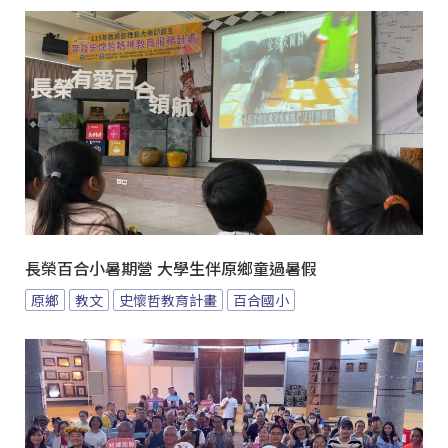
長榮百合小暑期營 大學生伴原鄉童過暑假
原鄉
教文
史懷哲教育計畫
百合國小