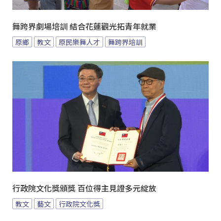
舞跨界劇場培訓 結合花蓮觀光拓青年就業
原鄉
教文
原民樂舞人才
舞跨界培訓
行政院文化獎頒獎 百位得主見證多元綻放
教文
藝文
行政院文化獎