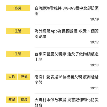
白海豚海警維持 8/8-8/9晨中北部防豪
防災
雨
19:19
海外網購App為民間營運 收費、個資
生活
引疑慮
19:17
台東窯藝慶父親節 邀父子做陶碗感念
生活
土地
19:13
南投仁愛表揚16位模範父親 感謝爸爸
人物
原鄉
辛勞
19:11
大鳥村水保故事展 災害記憶轉化防災
原鄉
環境
教育