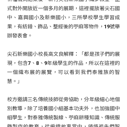
式對外開放近一個多月的展期，這裡擺放著尖石國
中、嘉興國小及新樂國小，三所學校學生學習成
果，有紡錘、飾品、整經後的苧麻等物件，19號舉
辦發表會。
尖石新樂國小校長高文良解釋：「都是孩子們的展
現，包含7、8、9年級學生的作品，所以在這裡的
一個織布展的展覽，可以看到我們泰雅族的智
慧。」
校方邀請三名傳統技師從旁協助，分年級細心地個
別教導，除了培養國小組基本功夫外，也加強國中
組學生，對泰雅傳統製線、苧麻耕種知識、傳統服
飾製作的教育，從編織故事當中，領悟祖先們智