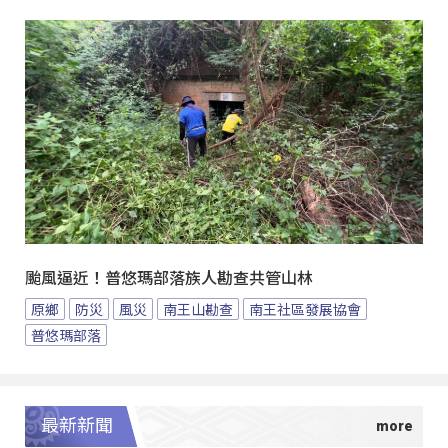
颱風逼近！普悠瑪部落族人勘查共管山林
原鄉
防災
風災
南王山勘查
南王社區發展協會
普悠瑪部落
最新新聞