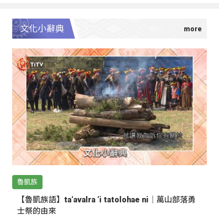
文化小辭典
魯凱族
【魯凱族語】ta‘avalra ‘i tatolohae ni｜萬山部落勇
士祭的由來