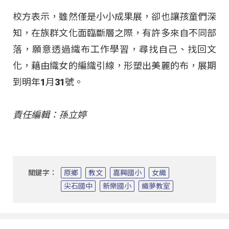
校方表示，雖然僅是小小成果展，卻也讓孩童們深
知，在族群文化面臨斷層之際，有許多來自不同部
落，願意透過織布工作學習，尋找自己、找回文
化，藉由織女的編織引線，形塑出美麗的布，展期
到明年1月31號。
責任編輯：孫立婷
關鍵字：
原鄉
教文
嘉興國小
女織
尖石國中
新樂國小
織夢教室