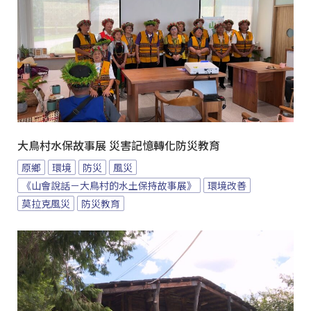
大鳥村水保故事展 災害記憶轉化防災教育
原鄉
環境
防災
風災
《山會說話－大鳥村的水土保持故事展》
環境改善
莫拉克風災
防災教育