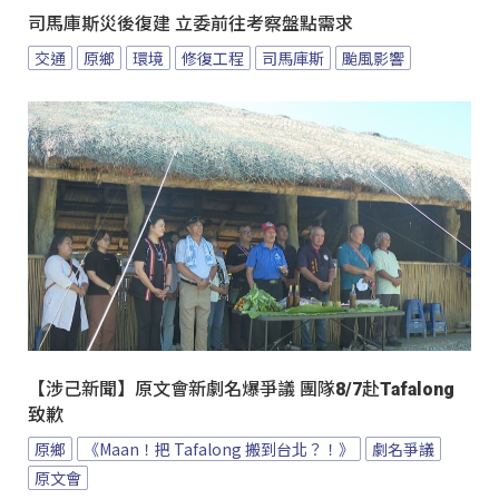
司馬庫斯災後復建 立委前往考察盤點需求
交通
原鄉
環境
修復工程
司馬庫斯
颱風影響
【涉己新聞】原文會新劇名爆爭議 團隊8/7赴Tafalong
致歉
原鄉
《Maan！把 Tafalong 搬到台北？！》
劇名爭議
原文會