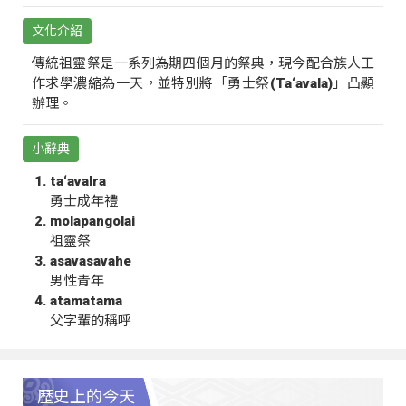
文化介紹
傳統祖靈祭是一系列為期四個月的祭典，現今配合族人工
作求學濃縮為一天，並特別將「勇士祭(Ta‘avala)」凸顯
辦理。
小辭典
ta‘avalra
勇士成年禮
molapangolai
祖靈祭
asavasavahe
男性青年
atamatama
父字輩的稱呼
歷史上的今天