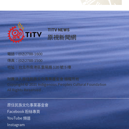
TITV NEWS
原視新聞網
電話：(02)2788-1600
傳真：(02)2788-1500
地址：台北市南港區重陽路 120 號 5 樓
財團法人原住民族文化事業基金會 版權所有
Copyright © 2021 Indigenous Peoples Cultural Foundation
All Rights Reserved .
原住民族文化事業基金會
Facebook 粉絲專頁
YouTube 頻道
Instagram