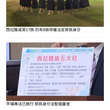
西拉雅成第17族 仍有8族待獲法定原民身分
平埔專法已施行 原民身分法暫緩審查