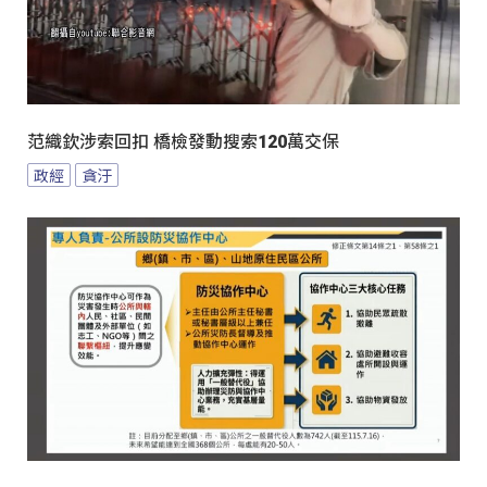
范織欽涉索回扣 橋檢發動搜索120萬交保
政經
貪汙