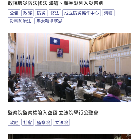
政院版災防法修法 海嘯、堰塞湖列入災害別
公告
政經
防災
修法
成立防災協作中心
海嘯
災害防治法
馬太鞍堰塞湖
監察院監察權陷入空窗 立法院舉行公聽會
政經
社會
監察院
立法院