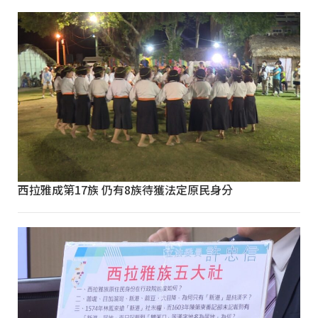
西拉雅成第17族 仍有8族待獲法定原民身分