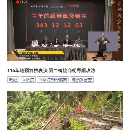
115年總預算拚表決 第二輪協商朝野續攻防
政經
立法院
立法院朝野協商
總預算審查