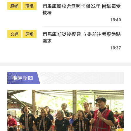
司馬庫斯校舍無照卡關22年 衝擊童受
原鄉
環境
教權
19:40
司馬庫斯災後復建 立委前往考察盤點
交通
原鄉
需求
19:37
推薦新聞