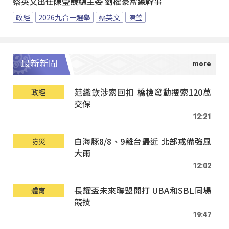
蔡英文出任陳瑩競總主委 劉櫂豪當總幹事
政經
2026九合一選舉
蔡英文
陳瑩
最新新聞
范織欽涉索回扣 橋檢發動搜索120萬
政經
交保
12:21
白海豚8/8、9離台最近 北部戒備強風
防災
大雨
12:02
長耀盃未來聯盟開打 UBA和SBL同場
體育
競技
19:47