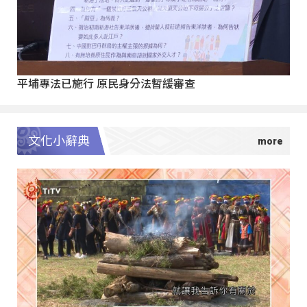
平埔專法已施行 原民身分法暫緩審查
文化小辭典