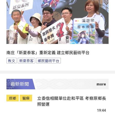
南庄「新夏泰客」重新定義 建立鄉民藝術平台
教文
新夏泰客
鄉民藝術平台
最新新聞
立委偕相關單位赴和平區 考察原鄉長
原鄉
醫療
照營運
19:44