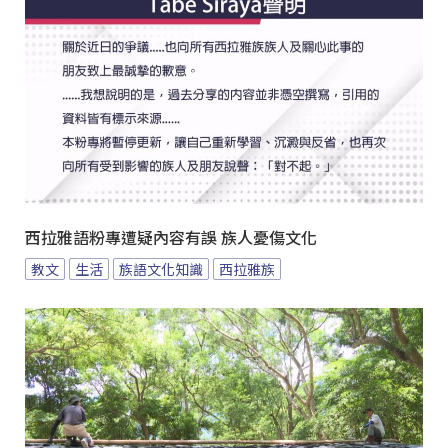
西拉雅語粉專遭疑內容有誤 族人憂傷文化
教文
生活
族語文化知識
西拉雅族