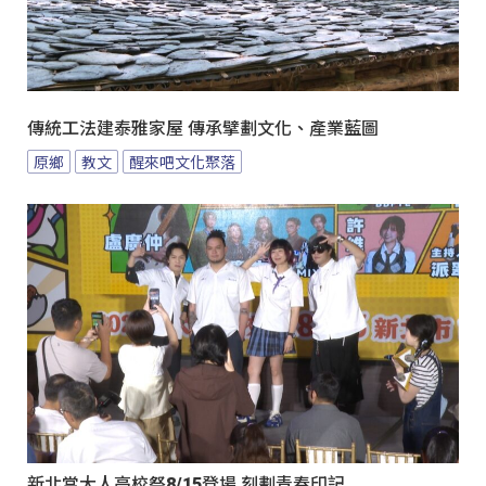
傳統工法建泰雅家屋 傳承擘劃文化、產業藍圖
原鄉
教文
醒來吧文化聚落
新北當大人高校祭8/15登場 刻劃青春印記