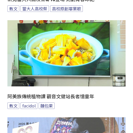
教文
當大人高校祭
高校原創畢業歌
阿美族傳統植物課 觀音文健站長者憶童年
教文
facidol
麵包果