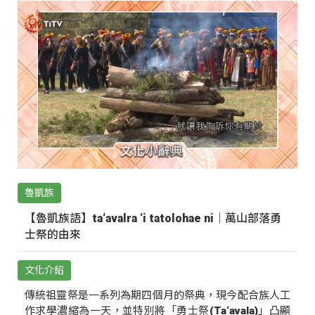
魯凱族
【魯凱族語】ta‘avalra ‘i tatolohae ni｜萬山部落勇
士祭的由來
文化介紹
傳統祖靈祭是一系列為期四個月的祭典，現今配合族人工
作求學濃縮為一天，並特別將「勇士祭(Ta‘avala)」凸顯