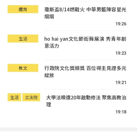
瓊斯盃8/14燃戰火 中華男籃陣容星光
體育
熠熠
19:26
ho hai yan文化節街舞展演 秀青年創
生活
意活力
19:23
行政院文化獎頒獎 百位得主見證多元
教文
綻放
19:21
大學法暌違20年啟動修法 聚焦高教治
生活
立法院
理
19:18