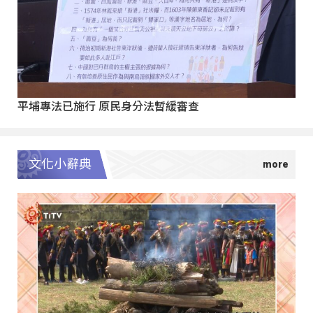
平埔專法已施行 原民身分法暫緩審查
文化小辭典