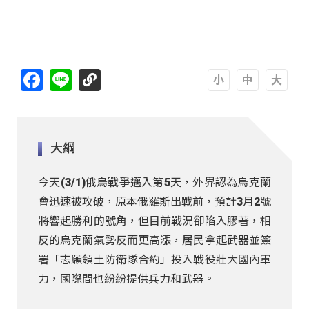
https://youtu.be/mO_kYjn9ZXY
Facebook
Line
A
A
A
大綱
今天(3/1)俄烏戰爭邁入第5天，外界認為烏克蘭
會迅速被攻破，原本俄羅斯出戰前，預計3月2號
將響起勝利的號角，但目前戰況卻陷入膠著，相
反的烏克蘭氣勢反而更高漲，居民拿起武器並簽
署「志願領土防衛隊合約」投入戰役壯大國內軍
力，國際間也紛紛提供兵力和武器。