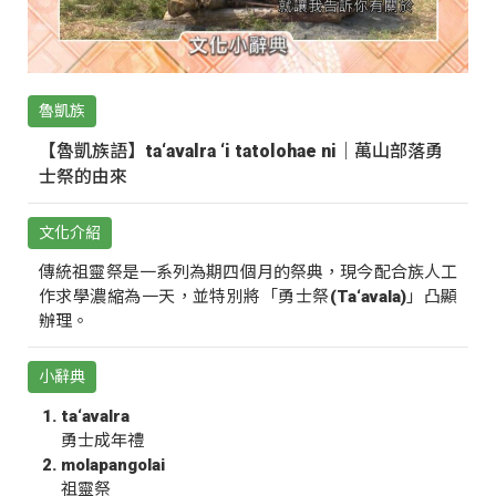
魯凱族
【魯凱族語】ta‘avalra ‘i tatolohae ni｜萬山部落勇
士祭的由來
文化介紹
傳統祖靈祭是一系列為期四個月的祭典，現今配合族人工
作求學濃縮為一天，並特別將「勇士祭(Ta‘avala)」凸顯
辦理。
小辭典
ta‘avalra
勇士成年禮
molapangolai
祖靈祭