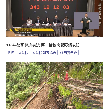
115年總預算拚表決 第二輪協商朝野續攻防
政經
立法院
立法院朝野協商
總預算審查