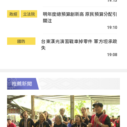
19:13
明年度總預算創新高 原民預算分配引
政經
立法院
關注
19:10
台東漢光演習戰車掉零件 軍方坦承疏
國防
失
19:08
推薦新聞