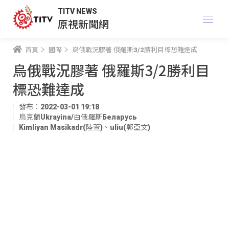
TITV NEWS
原視新聞網
首頁
國際
烏俄戰況膠著 俄羅斯3/2勝利目標恐難達成
烏俄戰況膠著 俄羅斯3/2勝利目
標恐難達成
發布：2022-03-01 19:18
烏克蘭Ukrayina/白俄羅斯Беларусь
Kimliyan Masikadr(陸萱)
、
uliu(郭亞文)