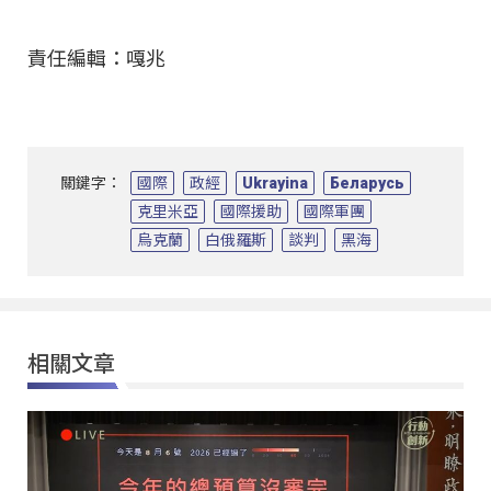
責任編輯：嘎兆
關鍵字：
國際
政經
Ukrayina
Беларусь
克里米亞
國際援助
國際軍團
烏克蘭
白俄羅斯
談判
黑海
相關文章