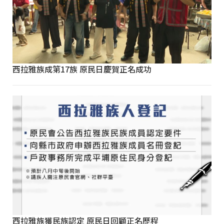
西拉雅族成第17族 原民日慶賀正名成功
西拉雅族獲民族認定 原民日回顧正名歷程