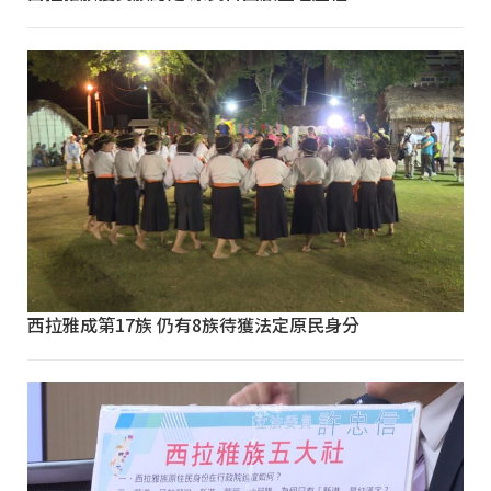
西拉雅成第17族 仍有8族待獲法定原民身分