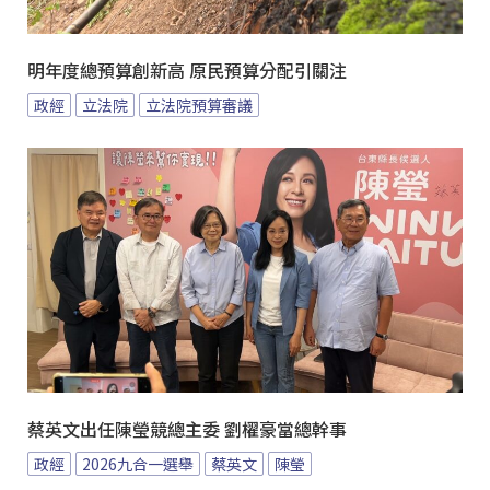
明年度總預算創新高 原民預算分配引關注
政經
立法院
立法院預算審議
蔡英文出任陳瑩競總主委 劉櫂豪當總幹事
政經
2026九合一選舉
蔡英文
陳瑩