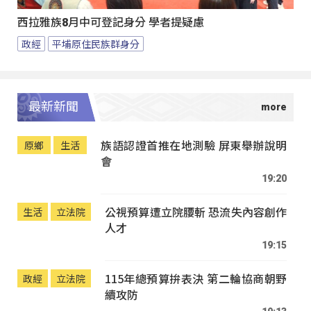
西拉雅族8月中可登記身分 學者提疑慮
政經
平埔原住民族群身分
最新新聞
族語認證首推在地測驗 屏東舉辦說明
原鄉
生活
會
19:20
公視預算遭立院腰斬 恐流失內容創作
生活
立法院
人才
19:15
115年總預算拚表決 第二輪協商朝野
政經
立法院
續攻防