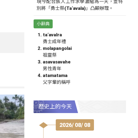
現今配合族人工作求學濃縮為一天，並特
別將「勇士祭(Ta‘avala)」凸顯辦理。
小辭典
ta‘avalra
勇士成年禮
molapangolai
祖靈祭
asavasavahe
男性青年
atamatama
父字輩的稱呼
歷史上的今天
2026/ 08/ 08