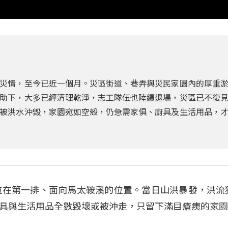
災情，至今已近一個月。災區街道、巷弄與災民家園內的厚重
助下，大多已經清理乾淨，志工隊伍也陸續退場，災區已不復
被洪水沖毀，家園宛如空殼，仍急需家俱、廚具及生活用品，
就位在第一排、面向馬太鞍溪的位置。當日山洪暴發，洪流
具與生活用品全數毀壞或被沖走，只留下滿目瘡痍的家