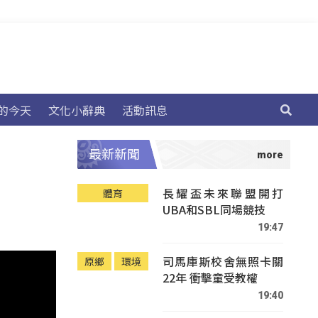
的今天
文化小辭典
活動訊息
最新新聞
長耀盃未來聯盟開打
體育
UBA和SBL同場競技
19:47
司馬庫斯校舍無照卡關
原鄉
環境
22年 衝擊童受教權
19:40