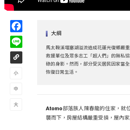
Facebook
大綱
Line
馬太鞍溪堰塞湖溢流造成花蓮光復鄉嚴重
救援單位及眾多志工「超人們」的無私協
碌的身影。然而，部分受災居民因家當全
恢復日常生活。
A
A
Atomo部落族人陳春龍的住家，
A
襲而下，房屋結構嚴重受損，屋內家