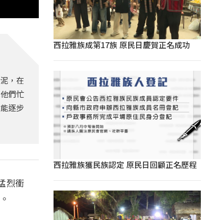
西拉雅族成第17族 原民日慶賀正名成功
淤泥，在
見他們忙
才能逐步
西拉雅族獲民族認定 原民日回顧正名歷程
猛烈衝
園。