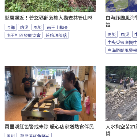
颱風逼近！普悠瑪部落族人勘查共管山林
白海豚颱風海
設
原鄉
防災
風災
南王山勘查
防災
風災
南王社區發展協會
普悠瑪部落
中央災害應變
白海豚颱風警
萬里溪紅色警戒未除 暖心店家送熱食伴民
大水掏空苗21
資
風災
萬里溪紅色警戒