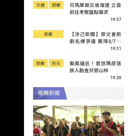
司馬庫斯災後復建 立委
交通
原鄉
前往考察盤點需求
19:37
【涉己新聞】原文會新
原鄉
劇名爆爭議 團隊8/7赴
Tafalong致歉
19:31
颱風逼近！普悠瑪部落
原鄉
防災
族人勘查共管山林
19:20
推薦新聞