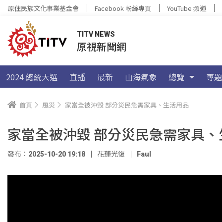
原住民族文化事業基金會
Facebook 粉絲專頁
YouTube 頻道
TITV NEWS
原視新聞網
2024 總統大選
直播
最新
山海氣象
總覽
專題
首頁
風災
家當全被沖毀 部分災民急需家具、生活用品
家當全被沖毀 部分災民急需家具、
發布：2025-10-20 19:18
花蓮光復
Faul