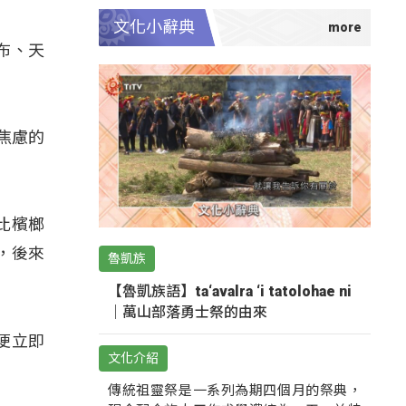
文化小辭典
布、天
焦慮的
比檳榔
，後來
魯凱族
【魯凱族語】ta‘avalra ‘i tatolohae ni
｜萬山部落勇士祭的由來
便立即
文化介紹
傳統祖靈祭是一系列為期四個月的祭典，