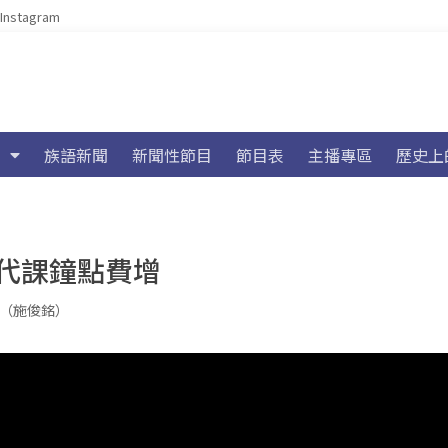
Instagram
族語新聞
新聞性節目
節目表
主播專區
歷史上
代課鐘點費增
a（施俊銘）