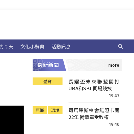
的今天
文化小辭典
活動訊息
最新新聞
長耀盃未來聯盟開打
體育
UBA和SBL同場競技
19:47
司馬庫斯校舍無照卡關
原鄉
環境
22年 衝擊童受教權
19:40