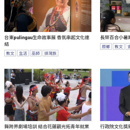
台東pulingau生命故事展 香氛串起文化連
長榮百合小暑
結
原鄉
教文
教文
生活
巫師
排灣族
舞跨界劇場培訓 結合花蓮觀光拓青年就業
行政院文化獎