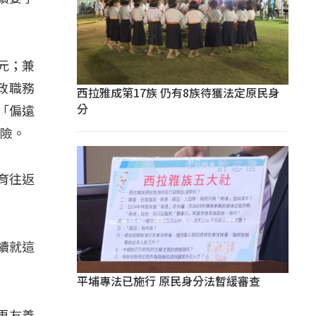
元；兼
政職務
西拉雅成第17族 仍有8族待獲法定原民身
分
「偏遠
保險。
育往返
續就這
平埔專法已施行 原民身分法暫緩審查
更友善