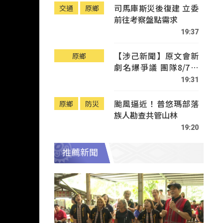
司馬庫斯災後復建 立委
交通
原鄉
前往考察盤點需求
19:37
【涉己新聞】原文會新
原鄉
劇名爆爭議 團隊8/7赴
Tafalong致歉
19:31
颱風逼近！普悠瑪部落
原鄉
防災
族人勘查共管山林
19:20
推薦新聞