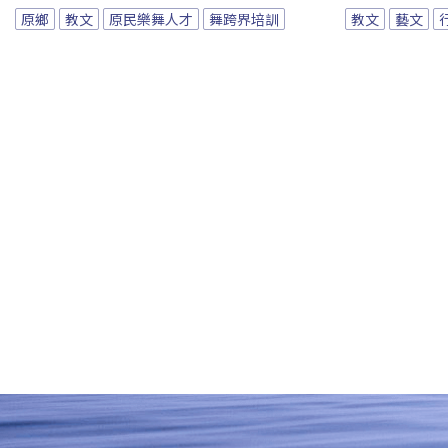
原鄉
教文
原民樂舞人才
舞跨界培訓
教文
藝文