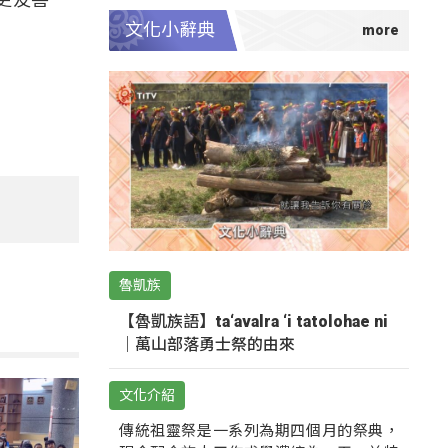
文化小辭典
魯凱族
【魯凱族語】ta‘avalra ‘i tatolohae ni
｜萬山部落勇士祭的由來
文化介紹
傳統祖靈祭是一系列為期四個月的祭典，