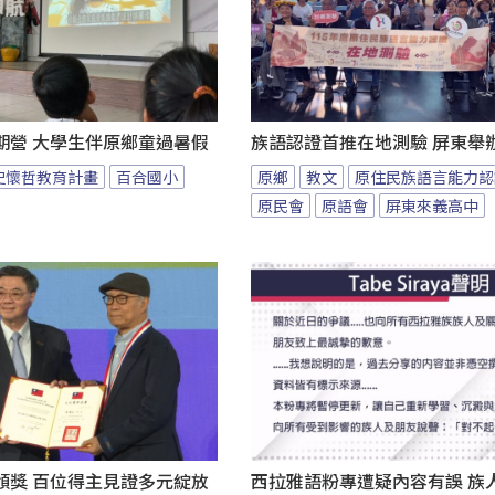
期營 大學生伴原鄉童過暑假
族語認證首推在地測驗 屏東舉
史懷哲教育計畫
百合國小
原鄉
教文
原住民族語言能力認
原民會
原語會
屏東來義高中
頒獎 百位得主見證多元綻放
西拉雅語粉專遭疑內容有誤 族