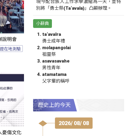
現今配合族人工作求學濃縮為一天，並特
別將「勇士祭(Ta‘avala)」凸顯辦理。
小辭典
ta‘avalra
辦說明會
勇士成年禮
molapangolai
證在地測驗
祖靈祭
asavasavahe
男性青年
atamatama
父字輩的稱呼
歷史上的今天
2026/ 08/ 08
人憂傷文化