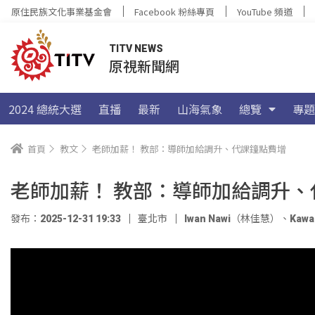
原住民族文化事業基金會
Facebook 粉絲專頁
YouTube 頻道
TITV NEWS
原視新聞網
2024 總統大選
直播
最新
山海氣象
總覽
專題
首頁
教文
老師加薪！ 教部：導師加給調升、代課鐘點費增
老師加薪！ 教部：導師加給調升、
發布：2025-12-31 19:33
臺北市
Iwan Nawi（林佳慧）
、
Kaw