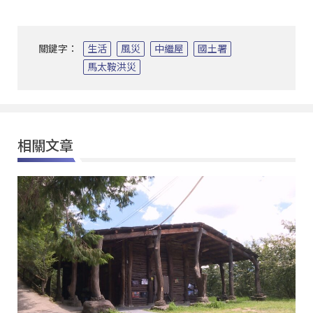
關鍵字：
生活
風災
中繼屋
國土署
馬太鞍洪災
相關文章