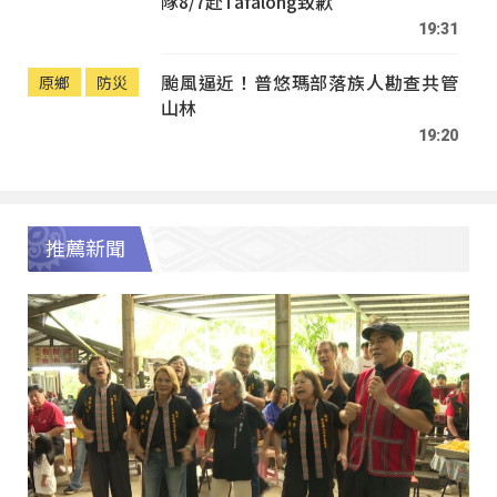
隊8/7赴Tafalong致歉
19:31
颱風逼近！普悠瑪部落族人勘查共管
原鄉
防災
山林
19:20
推薦新聞