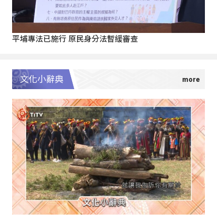
平埔專法已施行 原民身分法暫緩審查
文化小辭典