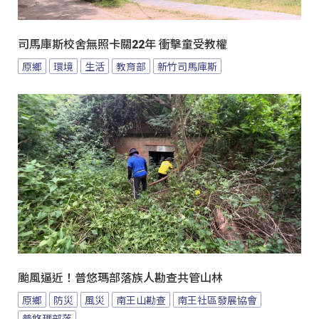
司馬庫斯校舍無照卡關22年 衝擊童受教權
原鄉
環境
生活
教育部
新竹司馬庫斯
颱風逼近！普悠瑪部落族人勘查共管山林
原鄉
防災
風災
南王山勘查
南王社區發展協會
普悠瑪部落