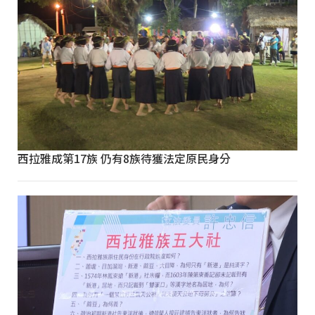
西拉雅成第17族 仍有8族待獲法定原民身分