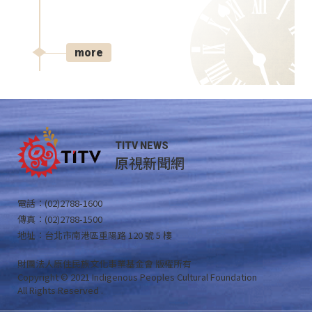
more
TITV NEWS
原視新聞網
電話：(02)2788-1600
傳真：(02)2788-1500
地址：台北市南港區重陽路 120 號 5 樓
財團法人原住民族文化事業基金會 版權所有
Copyright © 2021 Indigenous Peoples Cultural Foundation
All Rights Reserved .