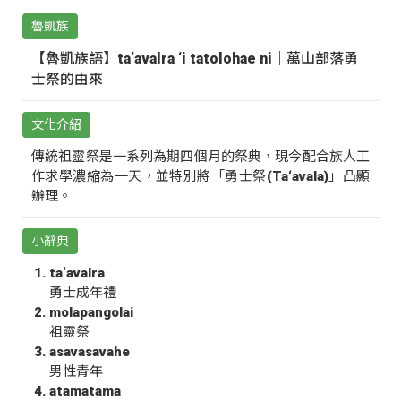
魯凱族
【魯凱族語】ta‘avalra ‘i tatolohae ni｜萬山部落勇
士祭的由來
文化介紹
傳統祖靈祭是一系列為期四個月的祭典，現今配合族人工
作求學濃縮為一天，並特別將「勇士祭(Ta‘avala)」凸顯
辦理。
小辭典
ta‘avalra
勇士成年禮
molapangolai
祖靈祭
asavasavahe
男性青年
atamatama