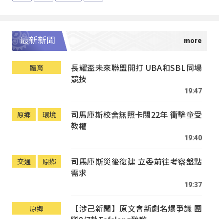
最新新聞
長耀盃未來聯盟開打 UBA和SBL同場
體育
競技
19:47
司馬庫斯校舍無照卡關22年 衝擊童受
原鄉
環境
教權
19:40
司馬庫斯災後復建 立委前往考察盤點
交通
原鄉
需求
19:37
【涉己新聞】原文會新劇名爆爭議 團
原鄉