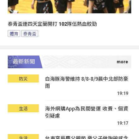
泰青盃連四天宜蘭開打 102隊伍熱血較勁
體育
泰青盃
最新新聞
白海豚海警維持 8/8-8/9晨中北部防豪
防災
雨
19:19
海外網購App為民間營運 收費、個資
生活
引疑慮
19:17
台東窯藝慶父親節 邀父子做陶碗感念
生活