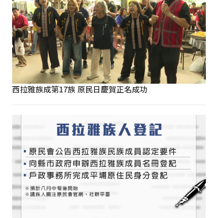
西拉雅族成第17族 原民日慶賀正名成功