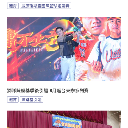
體育
威廉瓊斯盃國際籃球邀請賽
獅隊陳鏞基季後引退 8月返台東辦系列賽
體育
陳鏞基引退