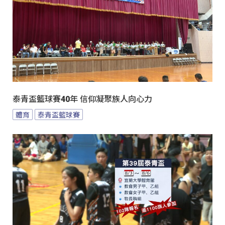
泰青盃籃球賽40年 信仰凝聚族人向心力
體育
泰青盃籃球賽