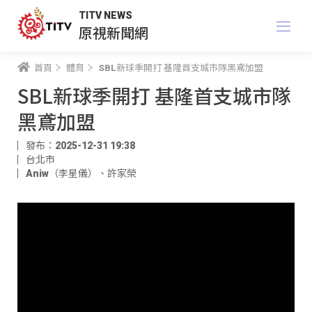
TITV NEWS
原視新聞網
首頁
體育
SBL新球季開打 基隆首支城市隊黑鳶加盟
SBL新球季開打 基隆首支城市隊
黑鳶加盟
發布：2025-12-31 19:38
台北市
Aniw（李星儀）​
、
許家榮