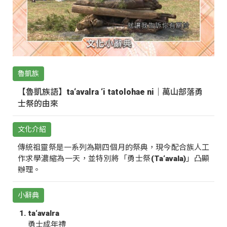
魯凱族
【魯凱族語】ta‘avalra ‘i tatolohae ni｜萬山部落勇
士祭的由來
文化介紹
傳統祖靈祭是一系列為期四個月的祭典，現今配合族人工
作求學濃縮為一天，並特別將「勇士祭(Ta‘avala)」凸顯
辦理。
小辭典
ta‘avalra
勇士成年禮