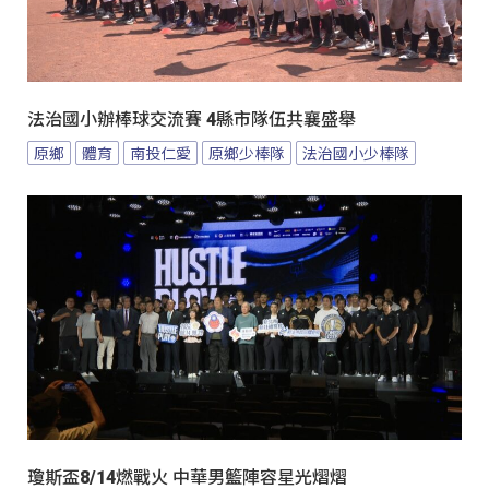
法治國小辦棒球交流賽 4縣市隊伍共襄盛舉
原鄉
體育
南投仁愛
原鄉少棒隊
法治國小少棒隊
瓊斯盃8/14燃戰火 中華男籃陣容星光熠熠