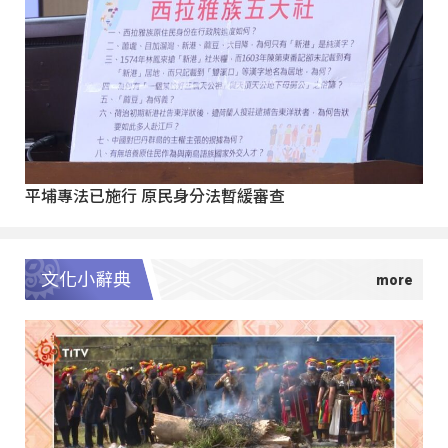
平埔專法已施行 原民身分法暫緩審查
文化小辭典