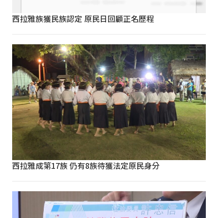
西拉雅族獲民族認定 原民日回顧正名歷程
西拉雅成第17族 仍有8族待獲法定原民身分