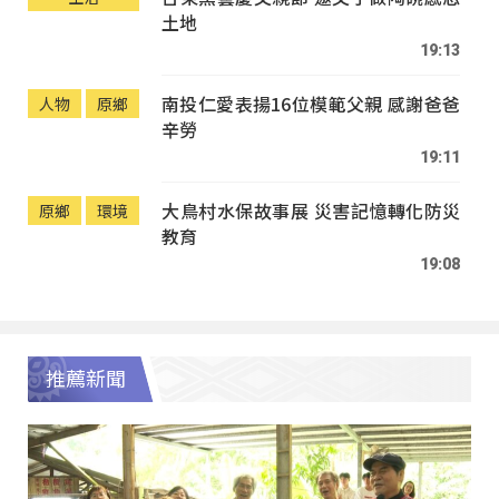
土地
19:13
南投仁愛表揚16位模範父親 感謝爸爸
人物
原鄉
辛勞
19:11
大鳥村水保故事展 災害記憶轉化防災
原鄉
環境
教育
19:08
推薦新聞