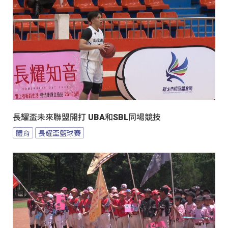
長耀盃未來聯盟開打 UBA和SBL同場競技
體育
長耀盃籃球賽