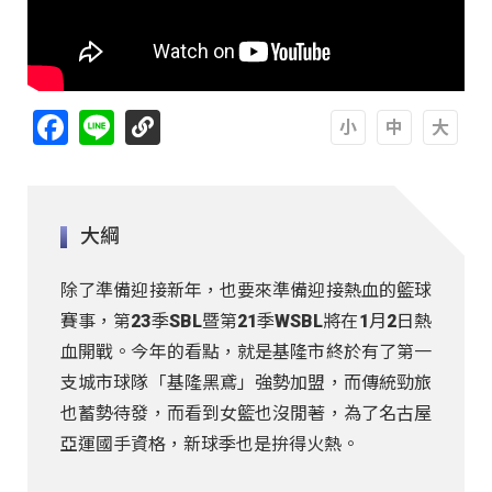
Facebook
Line
A
A
A
大綱
除了準備迎接新年，也要來準備迎接熱血的籃球
賽事，第23季SBL暨第21季WSBL將在1月2日熱
血開戰。今年的看點，就是基隆市終於有了第一
支城市球隊「基隆黑鳶」強勢加盟，而傳統勁旅
也蓄勢待發，而看到女籃也沒閒著，為了名古屋
亞運國手資格，新球季也是拚得火熱。