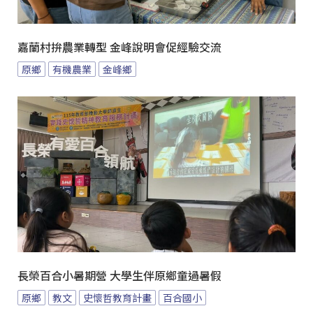
嘉蘭村拚農業轉型 金峰說明會促經驗交流
原鄉
有機農業
金峰鄉
長榮百合小暑期營 大學生伴原鄉童過暑假
原鄉
教文
史懷哲教育計畫
百合國小