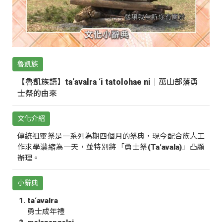
魯凱族
【魯凱族語】ta‘avalra ‘i tatolohae ni｜萬山部落勇
士祭的由來
文化介紹
傳統祖靈祭是一系列為期四個月的祭典，現今配合族人工
作求學濃縮為一天，並特別將「勇士祭(Ta‘avala)」凸顯
辦理。
小辭典
ta‘avalra
勇士成年禮