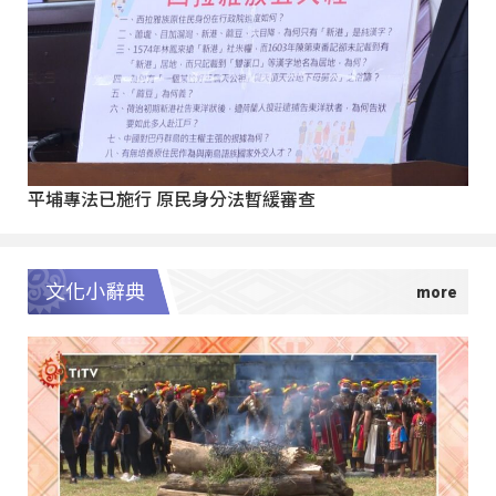
平埔專法已施行 原民身分法暫緩審查
文化小辭典