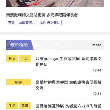
南澳撒利姆文健站揭牌 多元課程陪伴長者
原鄉
南澳碧候村
撒利姆文健站
最新新聞
台東pulingau生命故事展 香氛串起文
教文
生活
化連結
12:44
嘉蘭村拚農業轉型 金峰說明會促經驗
原鄉
交流
12:41
國健署推互動展 長者量六力揪失能警
生活
醫療