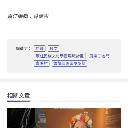
責任編輯：林懷恩
關鍵字：
原鄉
教文
原住民族文化學習場域計畫
屏東三地門
青葉村
魯凱部落家屋型態
相關文章