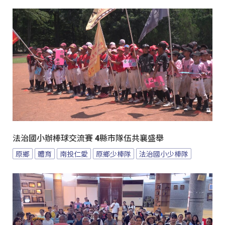
法治國小辦棒球交流賽 4縣市隊伍共襄盛舉
原鄉
體育
南投仁愛
原鄉少棒隊
法治國小少棒隊