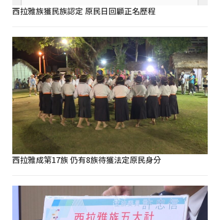
西拉雅族獲民族認定 原民日回顧正名歷程
西拉雅成第17族 仍有8族待獲法定原民身分