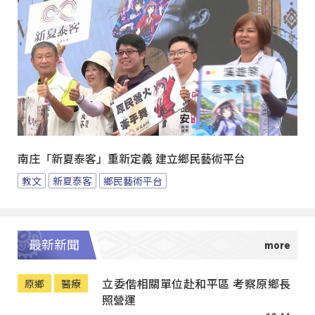
南庄「新夏泰客」重新定義 建立鄉民藝術平台
教文
新夏泰客
鄉民藝術平台
最新新聞
立委偕相關單位赴和平區 考察原鄉長
原鄉
醫療
照營運