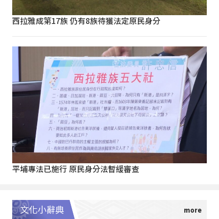
西拉雅成第17族 仍有8族待獲法定原民身分
平埔專法已施行 原民身分法暫緩審查
文化小辭典