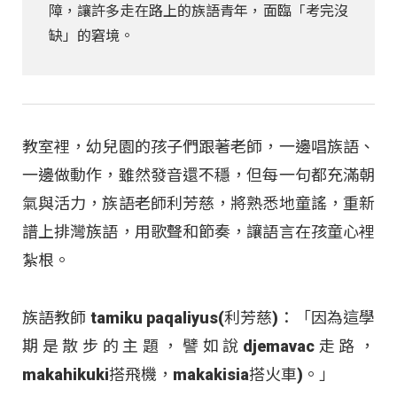
障，讓許多走在路上的族語青年，面臨「考完沒
缺」的窘境。
教室裡，幼兒園的孩子們跟著老師，一邊唱族語、
一邊做動作，雖然發音還不穩，但每一句都充滿朝
氣與活力，族語老師利芳慈，將熟悉地童謠，重新
譜上排灣族語，用歌聲和節奏，讓語言在孩童心裡
紮根。
族語教師 tamiku paqaliyus(利芳慈)：「因為這學
期是散步的主題，譬如說djemavac走路，
makahikuki搭飛機，makakisia搭火車)。」