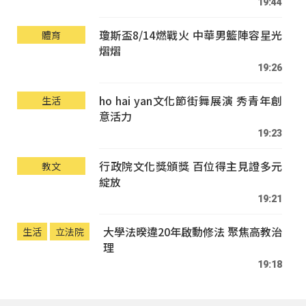
19:44
瓊斯盃8/14燃戰火 中華男籃陣容星光
體育
熠熠
19:26
ho hai yan文化節街舞展演 秀青年創
生活
意活力
19:23
行政院文化獎頒獎 百位得主見證多元
教文
綻放
19:21
大學法暌違20年啟動修法 聚焦高教治
生活
立法院
理
19:18