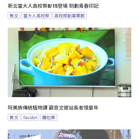
新北當大人高校祭8/15登場 刻劃青春印記
教文
當大人高校祭
高校原創畢業歌
阿美族傳統植物課 觀音文健站長者憶童年
教文
facidol
麵包果