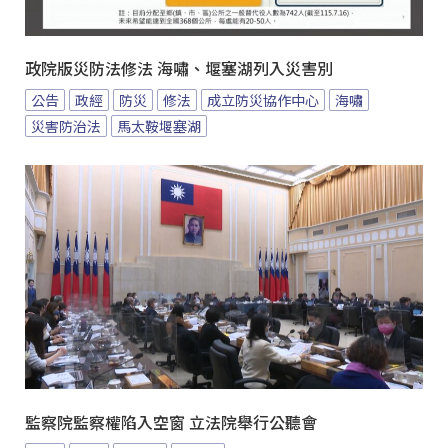
政院版災防法修法 海嘯、堰塞湖列入災害別
公告
政經
防災
修法
成立防災協作中心
海嘯
災害防治法
馬太鞍堰塞湖
監察院監察權陷入空窗 立法院舉行公聽會