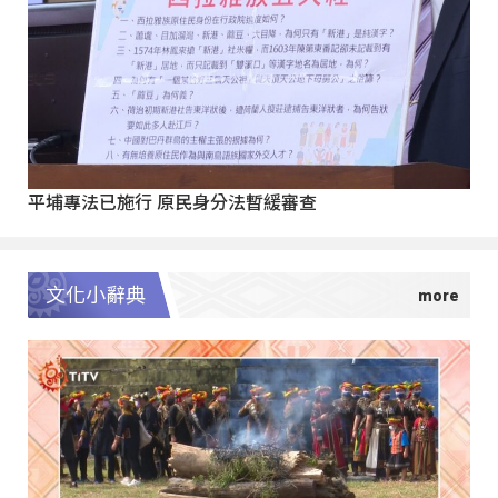
平埔專法已施行 原民身分法暫緩審查
文化小辭典