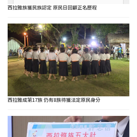
西拉雅族獲民族認定 原民日回顧正名歷程
西拉雅成第17族 仍有8族待獲法定原民身分