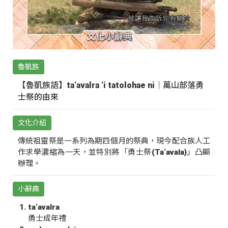
魯凱族
【魯凱族語】ta‘avalra ‘i tatolohae ni｜萬山部落勇
士祭的由來
文化介紹
傳統祖靈祭是一系列為期四個月的祭典，現今配合族人工
作求學濃縮為一天，並特別將「勇士祭(Ta‘avala)」凸顯
辦理。
小辭典
ta‘avalra
勇士成年禮