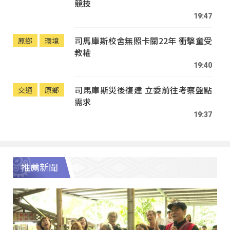
競技
19:47
司馬庫斯校舍無照卡關22年 衝擊童受
原鄉
環境
教權
19:40
司馬庫斯災後復建 立委前往考察盤點
交通
原鄉
需求
19:37
推薦新聞