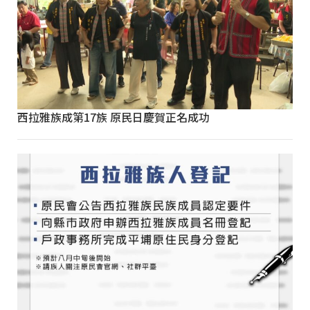
西拉雅族成第17族 原民日慶賀正名成功