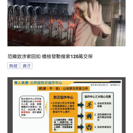
范織欽涉索回扣 橋檢發動搜索120萬交保
政經
貪汙