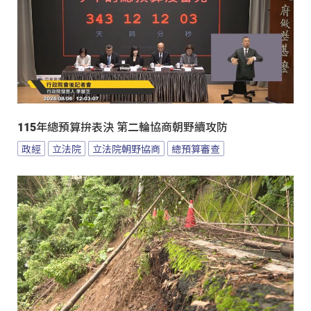
115年總預算拚表決 第二輪協商朝野續攻防
政經
立法院
立法院朝野協商
總預算審查