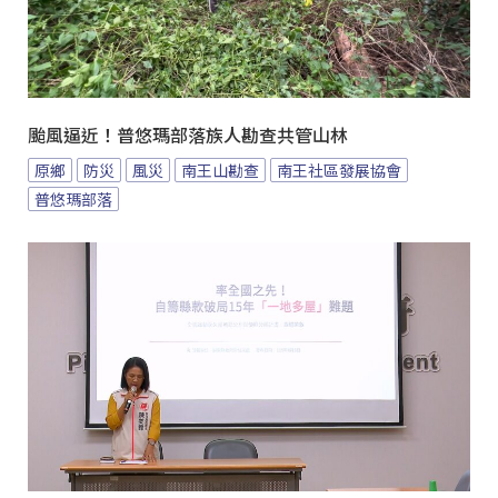
颱風逼近！普悠瑪部落族人勘查共管山林
原鄉
防災
風災
南王山勘查
南王社區發展協會
普悠瑪部落