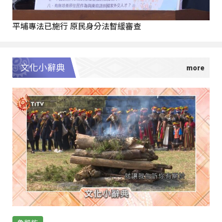
平埔專法已施行 原民身分法暫緩審查
文化小辭典