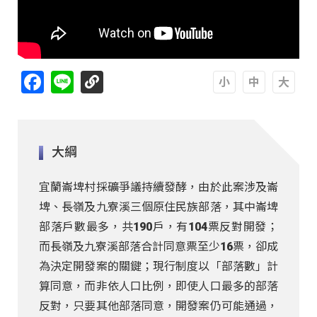
Facebook
Line
A
A
A
大綱
宜蘭崙埤村採礦爭議持續發酵，由於此案涉及崙
埤、長嶺及九寮溪三個原住民族部落，其中崙埤
部落戶數最多，共190戶，有104票反對開發；
而長嶺及九寮溪部落合計同意票至少16票，卻成
為決定開發案的關鍵；現行制度以「部落數」計
算同意，而非依人口比例，即使人口最多的部落
反對，只要其他部落同意，開發案仍可能通過，