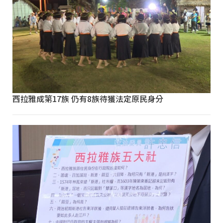
西拉雅成第17族 仍有8族待獲法定原民身分