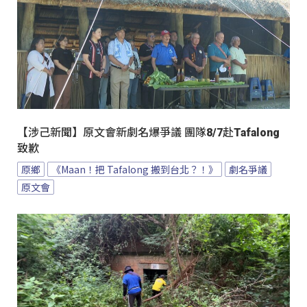
【涉己新聞】原文會新劇名爆爭議 團隊8/7赴Tafalong
致歉
原鄉
《Maan！把 Tafalong 搬到台北？！》
劇名爭議
原文會