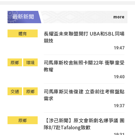
最新新聞
長耀盃未來聯盟開打 UBA和SBL同場
體育
競技
19:47
司馬庫斯校舍無照卡關22年 衝擊童受
原鄉
環境
教權
19:40
司馬庫斯災後復建 立委前往考察盤點
交通
原鄉
需求
19:37
【涉己新聞】原文會新劇名爆爭議 團
原鄉
隊8/7赴Tafalong致歉
19:31