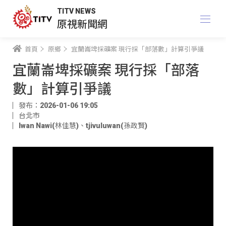
TITV NEWS
原視新聞網
首頁
原鄉
宜蘭崙埤採礦案 現行採「部落數」計算引爭議
宜蘭崙埤採礦案 現行採「部落
數」計算引爭議
發布：2026-01-06 19:05
台北市
Iwan Nawi(林佳慧)
、
tjivuluwan(孫政賢)