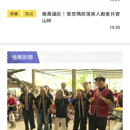
颱風逼近！普悠瑪部落族人勘查共管
原鄉
防災
山林
19:20
推薦新聞