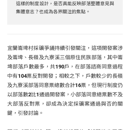
這樣的制度設計，是否真能反映部落整體意見與
集體意志？也成為各界關注的焦點。
宜蘭崙埤村採礦爭議持續引發關注，這項開發案涉
及崙埤、長嶺及九寮溪三個原住民族部落，其中崙
埤部落戶數最多，共190戶，在部落諮商同意過程
中有104票反對開發；相較之下，戶數較少的長嶺
及九寮溪部落同意票總數合計16票，但現行制度仍
以部落數2比1通過開發案，小部落同意總票數不及
大部落反對票，卻成為決定採礦案通過與否的關
鍵，引發討論。