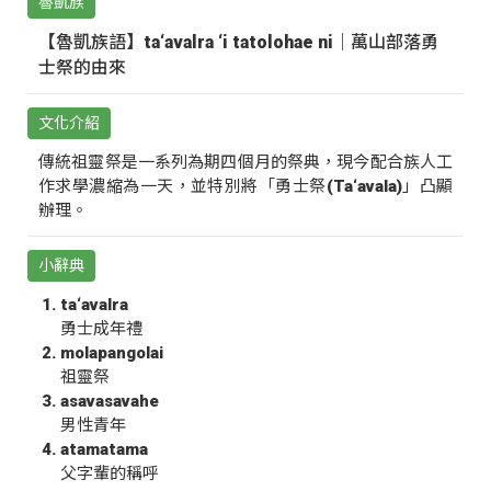
魯凱族
【魯凱族語】ta‘avalra ‘i tatolohae ni｜萬山部落勇
士祭的由來
文化介紹
傳統祖靈祭是一系列為期四個月的祭典，現今配合族人工
作求學濃縮為一天，並特別將「勇士祭(Ta‘avala)」凸顯
辦理。
小辭典
ta‘avalra
勇士成年禮
molapangolai
祖靈祭
asavasavahe
男性青年
atamatama
父字輩的稱呼