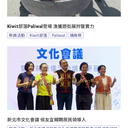
Kiwit部落Paliwal登場 漁獲遊街展狩獵實力
祭典活動
Kiwit部落
Paliwal
捕魚祭
新北市文化會議 侯友宜親聘原民領導人