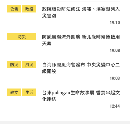
政院版災防法修法 海嘯、堰塞湖列入
公告
政經
災害別
19:10
防颱風環流外圍襲 新北歲時祭儀啟用
防災
天幕
19:08
白海豚颱風海警發布 中央災變中心二
防災
風災
級開設
19:03
台東pulingau生命故事展 香氛串起文
教文
生活
化連結
12:44