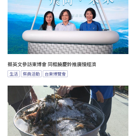
蔡英文參訪東博會 同框饒慶鈴推廣慢經濟
生活
祭典活動
台東博覽會